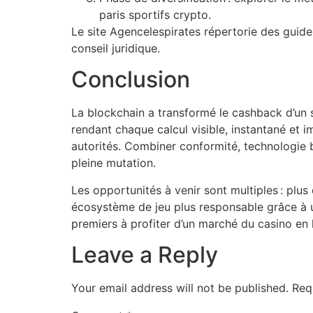
paris sportifs crypto.
Le site Agencelespirates répertorie des guide
conseil juridique.
Conclusion
La blockchain a transformé le cashback d’un s
rendant chaque calcul visible, instantané et
autorités. Combiner conformité, technologie b
pleine mutation.
Les opportunités à venir sont multiples : plu
écosystème de jeu plus responsable grâce à une
premiers à profiter d’un marché du casino en li
Leave a Reply
Your email address will not be published.
Req