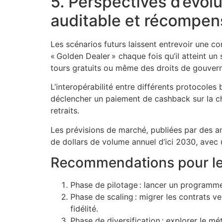
5. Perspectives d’évol
auditable et récompen
Les scénarios futurs laissent entrevoir une c
« Golden Dealer » chaque fois qu’il atteint un
tours gratuits ou même des droits de gouvern
L’interopérabilité entre différents protocole
déclencher un paiement de cashback sur la cha
retraits.
Les prévisions de marché, publiées par des an
de dollars de volume annuel d’ici 2030, ave
Recommendations pour le
Phase de pilotage : lancer un programme 
Phase de scaling : migrer les contrats v
fidélité.
Phase de diversification : explorer le 