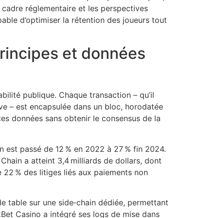
e cadre réglementaire et les perspectives
able d’optimiser la rétention des joueurs tout
principes et données
abilité publique. Chaque transaction – qu’il
ive – est encapsulée dans un bloc, horodatée
ces données sans obtenir le consensus de la
in est passé de 12 % en 2022 à 27 % fin 2024.
hain a atteint 3,4 milliards de dollars, dont
 22 % des litiges liés aux paiements non
e table sur une side‑chain dédiée, permettant
Bet Casino a intégré ses logs de mise dans