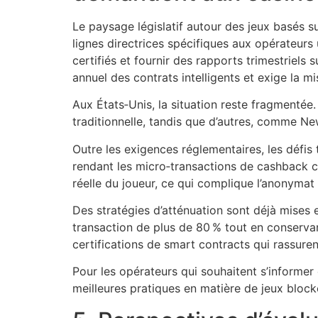
Le paysage législatif autour des jeux basés 
lignes directrices spécifiques aux opérateurs 
certifiés et fournir des rapports trimestriels 
annuel des contrats intelligents et exige la
Aux États‑Unis, la situation reste fragmentée
traditionnelle, tandis que d’autres, comme New
Outre les exigences réglementaires, les défis
rendant les micro‑transactions de cashback co
réelle du joueur, ce qui complique l’anonymat 
Des stratégies d’atténuation sont déjà mises
transaction de plus de 80 % tout en conservant
certifications de smart contracts qui rassurent
Pour les opérateurs qui souhaitent s’informer
meilleures pratiques en matière de jeux block