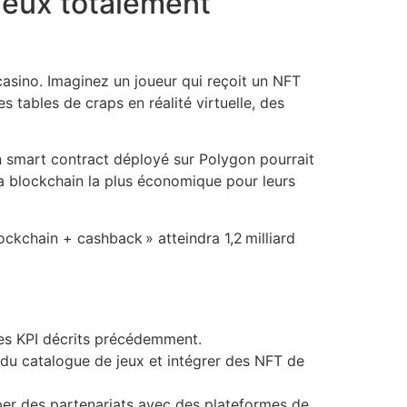
 jeux totalement
casino. Imaginez un joueur qui reçoit un NFT
s tables de craps en réalité virtuelle, des
Un smart contract déployé sur Polygon pourrait
la blockchain la plus économique pour leurs
ckchain + cashback » atteindra 1,2 milliard
 les KPI décrits précédemment.
 du catalogue de jeux et intégrer des NFT de
pper des partenariats avec des plateformes de