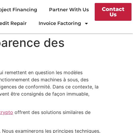
Contact
oject Financing
Partner With Us
Us
edit Repair
Invoice Factoring
parence des
qui remettent en question les modèles
 fonctionnement des machines à sous, des
xigences de conformité. Dans ce contexte, la
vent être consignés de façon immuable,
rypto
offrent des solutions similaires de
n. Nous examinerons les principes techniques,