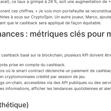
carat), ce taux a grimpé à 26 %, soit une augmentation de +
rent ces chiffres. « Je vois mon portefeuille se reconstitue
hines à sous sur CryptoSpin. Un autre joueur, Marco, ajoute 
chant que le cashback sera appliqué de façon équitable.
ances : métriques clés pour me
 cashback basé sur la blockchain, plusieurs KPI doivent être
après prise en compte du cashback.
ois où le smart contract déclenche un paiement de cashbac
n cryptomonnaies crédité par session de jeu.
logs on‑chain, accessibles via des API publiques ou des se
s informations, afficher les tendances quotidiennes et aler
thétique)