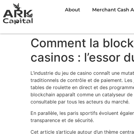
About
Merchant Cash 
Comment la blockc
casinos : l’essor
L’industrie du jeu de casino connaît une muta
traditionnels de contrôle et de paiement. Les
tables de roulette en direct et des programme
blockchain apparaît comme un catalyseur de 
consultable par tous les acteurs du marché.
En parallèle, les paris sportifs évoluent ég
transparence et de sécurité.
Cet article s’articule autour d’un thème cent