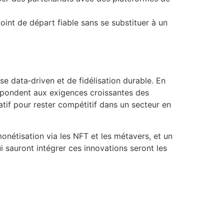
int de départ fiable sans se substituer à un
e data‑driven et de fidélisation durable. En
répondent aux exigences croissantes des
atif pour rester compétitif dans un secteur en
onétisation via les NFT et les métavers, et un
ui sauront intégrer ces innovations seront les