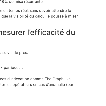
18 % de mise récurrente.
r en temps réel, sans devoir attendre le
que la visibilité du calcul le pousse à miser
surer l’efficacité du
 suivis de près.
k par joueur.
rvices d’indexation comme The Graph. Un
ter les opérateurs en cas d’anomalie (par