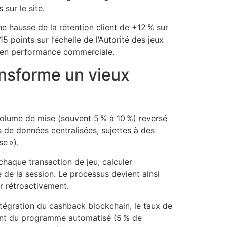
 sur le site.
e hausse de la rétention client de +12 % sur
points sur l’échelle de l’Autorité des jeux
t en performance commerciale.
ansforme un vieux
olume de mise (souvent 5 % à 10 %) reversé
 de données centralisées, sujettes à des
se »).
haque transaction de jeu, calculer
 de la session. Le processus devient ainsi
ir rétroactivement.
ntégration du cashback blockchain, le taux de
ement du programme automatisé (5 % de