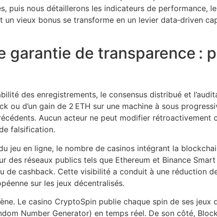
es, puis nous détaillerons les indicateurs de performance, l
t un vieux bonus se transforme en un levier data‑driven cap
 garantie de transparence : 
abilité des enregistrements, le consensus distribué et l’audit
jack ou d’un gain de 2 ETH sur une machine à sous progress
récédents. Aucun acteur ne peut modifier rétroactivement 
e falsification.
du jeu en ligne, le nombre de casinos intégrant la blockcha
ur des réseaux publics tels que Ethereum et Binance Smart C
e cashback. Cette visibilité a conduit à une réduction de
péenne sur les jeux décentralisés.
ne. Le casino CryptoSpin publie chaque spin de ses jeux d
andom Number Generator) en temps réel. De son côté, Block