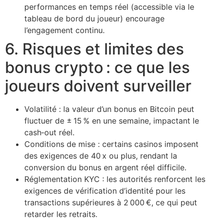
performances en temps réel (accessible via le
tableau de bord du joueur) encourage
l’engagement continu.
6. Risques et limites des
bonus crypto : ce que les
joueurs doivent surveiller
Volatilité : la valeur d’un bonus en Bitcoin peut
fluctuer de ± 15 % en une semaine, impactant le
cash‑out réel.
Conditions de mise : certains casinos imposent
des exigences de 40 x ou plus, rendant la
conversion du bonus en argent réel difficile.
Réglementation KYC : les autorités renforcent les
exigences de vérification d’identité pour les
transactions supérieures à 2 000 €, ce qui peut
retarder les retraits.