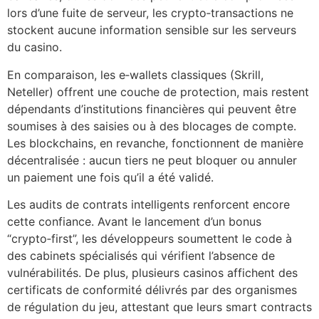
lors d’une fuite de serveur, les crypto‑transactions ne
stockent aucune information sensible sur les serveurs
du casino.
En comparaison, les e‑wallets classiques (Skrill,
Neteller) offrent une couche de protection, mais restent
dépendants d’institutions financières qui peuvent être
soumises à des saisies ou à des blocages de compte.
Les blockchains, en revanche, fonctionnent de manière
décentralisée : aucun tiers ne peut bloquer ou annuler
un paiement une fois qu’il a été validé.
Les audits de contrats intelligents renforcent encore
cette confiance. Avant le lancement d’un bonus
“crypto‑first”, les développeurs soumettent le code à
des cabinets spécialisés qui vérifient l’absence de
vulnérabilités. De plus, plusieurs casinos affichent des
certificats de conformité délivrés par des organismes
de régulation du jeu, attestant que leurs smart contracts