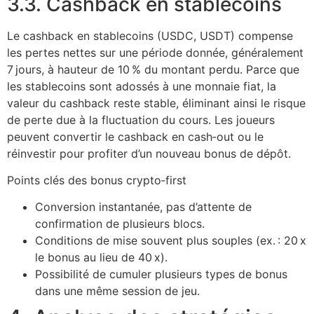
3.3. Cashback en stablecoins
Le cashback en stablecoins (USDC, USDT) compense
les pertes nettes sur une période donnée, généralement
7 jours, à hauteur de 10 % du montant perdu. Parce que
les stablecoins sont adossés à une monnaie fiat, la
valeur du cashback reste stable, éliminant ainsi le risque
de perte due à la fluctuation du cours. Les joueurs
peuvent convertir le cashback en cash‑out ou le
réinvestir pour profiter d’un nouveau bonus de dépôt.
Points clés des bonus crypto‑first
Conversion instantanée, pas d’attente de
confirmation de plusieurs blocs.
Conditions de mise souvent plus souples (ex. : 20 x
le bonus au lieu de 40 x).
Possibilité de cumuler plusieurs types de bonus
dans une même session de jeu.