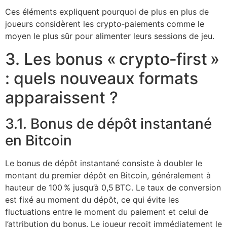
Ces éléments expliquent pourquoi de plus en plus de
joueurs considèrent les crypto‑paiements comme le
moyen le plus sûr pour alimenter leurs sessions de jeu.
3. Les bonus « crypto‑first »
: quels nouveaux formats
apparaissent ?
3.1. Bonus de dépôt instantané
en Bitcoin
Le bonus de dépôt instantané consiste à doubler le
montant du premier dépôt en Bitcoin, généralement à
hauteur de 100 % jusqu’à 0,5 BTC. Le taux de conversion
est fixé au moment du dépôt, ce qui évite les
fluctuations entre le moment du paiement et celui de
l’attribution du bonus. Le joueur reçoit immédiatement le