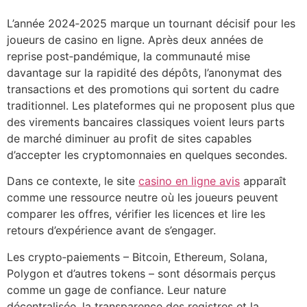
L’année 2024‑2025 marque un tournant décisif pour les
joueurs de casino en ligne. Après deux années de
reprise post‑pandémique, la communauté mise
davantage sur la rapidité des dépôts, l’anonymat des
transactions et des promotions qui sortent du cadre
traditionnel. Les plateformes qui ne proposent plus que
des virements bancaires classiques voient leurs parts
de marché diminuer au profit de sites capables
d’accepter les cryptomonnaies en quelques secondes.
Dans ce contexte, le site
casino en ligne avis
apparaît
comme une ressource neutre où les joueurs peuvent
comparer les offres, vérifier les licences et lire les
retours d’expérience avant de s’engager.
Les crypto‑paiements – Bitcoin, Ethereum, Solana,
Polygon et d’autres tokens – sont désormais perçus
comme un gage de confiance. Leur nature
décentralisée, la transparence des registres et la