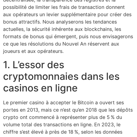
possibilité de limiter les frais de transaction donnent
aux opérateurs un levier supplémentaire pour créer des
bonus attractifs. Nous analyserons les tendances
actuelles, la sécurité inhérente aux blockchains, les
formats de bonus qui émergent, puis nous envisagerons
ce que les résolutions du Nouvel An réservent aux
joueurs et aux opérateurs.
1. L’essor des
cryptomonnaies dans les
casinos en ligne
Le premier casino à accepter le Bitcoin a ouvert ses
portes en 2013, mais ce n’est qu’en 2018 que les dépôts
crypto ont commencé à représenter plus de 5 % du
volume total des transactions en ligne. En 2023, le
chiffre s’est élevé à près de 18 %, selon les données