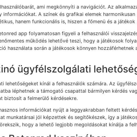
használóbarát, ami megkönnyíti a navigációt. Az alkalmazás
y információkat. A színek és grafikai elemek harmonikusa
étikus, hanem funkcionális is, hiszen a főmenü és a játéko
tonred app folyamatosan figyeli a felhasználói visszajelzé
kenőmentes működés lehetővé teszi, hogy a játékosok folya
ó használata során a játékosok könnyen hozzáférhetnek a 
inó ügyfélszolgálati lehetősé
i lehetőségeket kínál a felhasználók számára. Az ügyfélszo
latba léphetnek a támogató csapattal bármilyen kérdés va
t biztosít a felmerülő kérdésekre.
asznos információkat nyújt a leggyakrabban feltett kérdése
lat munkatársai jól képzettek és segítőkészek, így a játék
törekszik, hogy a lehető legjobb megoldásokat kínálja a fe