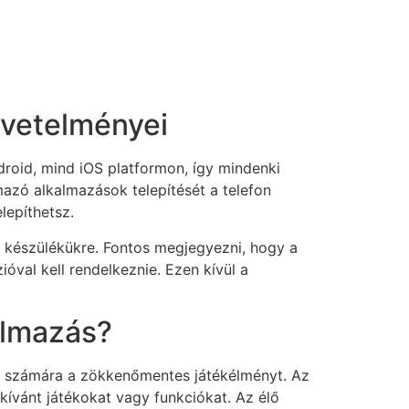
övetelményei
droid, mind iOS platformon, így mindenki
azó alkalmazások telepítését a telefon
lepíthetsz.
a készülékükre. Fontos megjegyezni, hogy a
óval kell rendelkeznie. Ezen kívül a
almazás?
ók számára a zökkenőmentes játékélményt. Az
 kívánt játékokat vagy funkciókat. Az élő