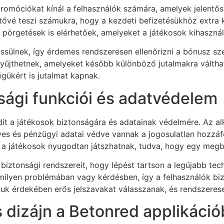
romóciókat kínál a felhasználók számára, amelyek jelentős
tővé teszi számukra, hogy a kezdeti befizetésükhöz extra k
pörgetések is elérhetőek, amelyeket a játékosok kihasznál
ssülnek, így érdemes rendszeresen ellenőrizni a bónusz sz
yűjthetnek, amelyeket később különböző jutalmakra válthat
gükért is jutalmat kapnak.
sági funkciói és adatvédelem
dít a játékosok biztonságára és adatainak védelmére. Az a
lyes és pénzügyi adatai védve vannak a jogosulatlan hozzáf
y a játékosok nyugodtan játszhatnak, tudva, hogy egy meg
 biztonsági rendszereit, hogy lépést tartson a legújabb tech
ármilyen problémában vagy kérdésben, így a felhasználók b
guk érdekében erős jelszavakat válasszanak, és rendszerese
 dizájn a Betonred applikáci