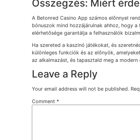
Összegzés: Miért érde
A Betonred Casino App számos előnnyel rendel
bónuszok mind hozzájárulnak ahhoz, hogy a f
elérhetősége garantálja a felhasználók bizalm
Ha szereted a kaszinó játékokat, és szeretné
különleges funkciók és az előnyök, amelyeket 
az alkalmazást, és tapasztald meg a modern 
Leave a Reply
Your email address will not be published.
Req
Comment
*