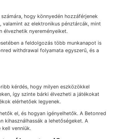
sok számára, hogy könnyedén hozzáférjenek
 valamint az elektronikus pénztárcák, mint
an élvezhetik nyereményeiket.
k esetében a feldolgozás több munkanapot is
onred withdrawal folyamata egyszerű, és a
oribb kérdés, hogy milyen eszközökkel
en, így szinte bárki élvezheti a játékokat
tékok elérhetőek legyenek.
hetők el, és hogyan igényelhetők. A Betonred
n kihasználhassák a lehetőségeket. A
kell venniük.