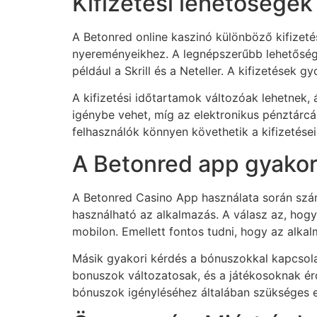
Kifizetési lehetősége
A Betonred online kaszinó különböző kifizet
nyereményeikhez. A legnépszerűbb lehetőségek
például a Skrill és a Neteller. A kifizetések
A kifizetési időtartamok változóak lehetnek,
igénybe vehet, míg az elektronikus pénztárcá
felhasználók könnyen követhetik a kifizetéseik
A Betonred app gyakor
A Betonred Casino App használata során szám
használható az alkalmazás. A válasz az, hogy
mobilon. Emellett fontos tudni, hogy az alkal
Másik gyakori kérdés a bónuszokkal kapcsola
bonuszok változatosak, és a játékosoknak ér
bónuszok igényléséhez általában szükséges eg