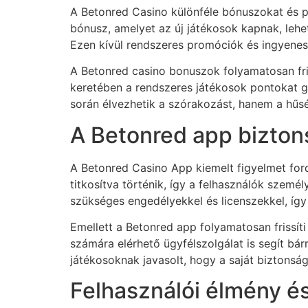
A Betonred Casino különféle bónuszokat és p
bónusz, amelyet az új játékosok kapnak, lehe
Ezen kívül rendszeres promóciók és ingyenes 
A Betonred casino bonuszok folyamatosan fri
keretében a rendszeres játékosok pontokat g
során élvezhetik a szórakozást, hanem a hűsé
A Betonred app bizton
A Betonred Casino App kiemelt figyelmet for
titkosítva történik, így a felhasználók szemé
szükséges engedélyekkel és licenszekkel, íg
Emellett a Betonred app folyamatosan frissíti
számára elérhető ügyfélszolgálat is segít b
játékosoknak javasolt, hogy a saját biztonsá
Felhasználói élmény és