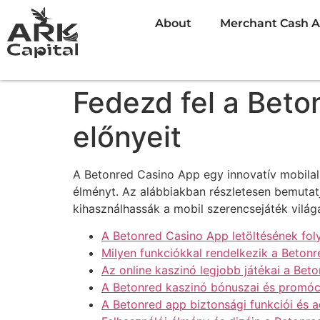
About
Merchant Cash 
Fedezd fel a Beto
előnyeit
A Betonred Casino App egy innovatív mobilal
élményt. Az alábbiakban részletesen bemutatj
kihasználhassák a mobil szerencsejáték világ
A Betonred Casino App letöltésének fo
Milyen funkciókkal rendelkezik a Beton
Az online kaszinó legjobb játékai a Bet
A Betonred kaszinó bónuszai és promóci
A Betonred app biztonsági funkciói és 