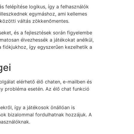
 felépítése logikus, így a felhasználók
n illeszkednek egymáshoz, ami kellemes
k közötti váltás zökkenőmentes.
seket, és a fejlesztések során figyelembe
matosan élvezhessék a játékokat anélkül,
fiókjukhoz, így egyszerűen kezelhetik a
gei
lgálat elérhető élő chaten, e-mailben és
gy probléma esetén. Az élő chat funkció
kről, így a játékosok önállóan is
osok bizalommal fordulhatnak hozzájuk. A
lhasználóknak.