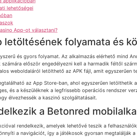
d applikációban
ati lehetőségei
inóban
laszok
asino App-ot választani?
 letöltésének folyamata és k
gyszerű és gyors folyamat. Az alkalmazás elérhető mind An
számára először engedélyezni kell a harmadik féltől szárm
alos weboldaláról letölthető az APK fájl, amit egyszerűen te
gtalálható az App Store-ban, ahol egyszerűen letölthetik 
s, és a készüléknek a legfrissebb operációs rendszer verzi
hogy élvezhessék a kaszinó szolgáltatásait.
ndelkezik a Betonred mobilalk
ióval rendelkezik, amelyek lehetővé teszik a felhasznál
könnyíti a navigációt, így a játékosok gyorsan megtalálják a