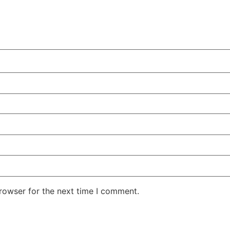
rowser for the next time I comment.