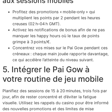
aux sessions mobiles
Profitez des promotions « mobile‑only » qui
multiplient les points par 2 pendant les heures
creuses (02 h–04 h GMT).
Activez les notifications de bonus afin de ne pas
manquer les happy hours où le taux de points
grimpe à 3 points/€.
Concentrez vos mises sur le Pai Gow pendant ces
créneaux : chaque main jouée rapporte davantage,
ce qui accélère l’atteinte du niveau suivant.
5. Intégrer le Pai Gow à
votre routine de jeu mobile
Planifiez des sessions de 15 à 20 minutes, trois fois par
jour, afin de rester concentré et d’éviter la fatigue
visuelle. Utilisez les rappels du casino pour être informé
des nouvelles promotions et des limites de mise