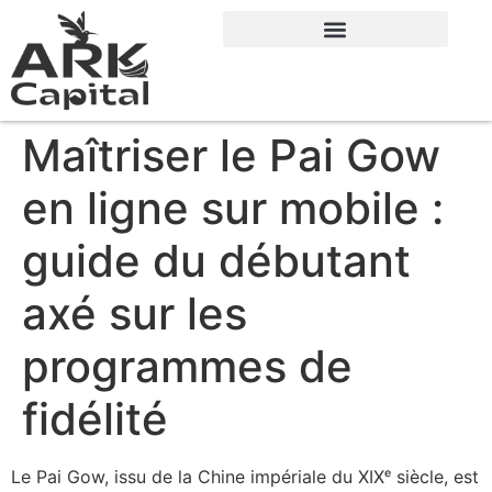
Maîtriser le Pai Gow
en ligne sur mobile :
guide du débutant
axé sur les
programmes de
fidélité
Le Pai Gow, issu de la Chine impériale du XIXᵉ siècle, est