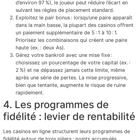
d’environ 97 %), le joueur peut réduire l’écart en
suivant les règles de placement standard.
Exploitez le pair bonus : lorsqu’une paire apparaît
dans la main basse, la plupart des casinos offrent
un paiement supplémentaire de 5 : 1 à 10 : 1.
Priorisez les combinaisons qui créent une paire
haute (ex. : deux As).
Gérez votre bankroll avec une mise fixe :
choisissez un pourcentage de votre capital (ex. :
2 %) et ne dépassez jamais cette limite, même
après une série de pertes. La mise progressive,
bien que tentante, augmente le risque de ruine
rapidement.
4. Les programmes de
fidélité : levier de rentabilité
Les casinos en ligne structurent leurs programmes de
fidélité autour de trois piliers : points accumulés,