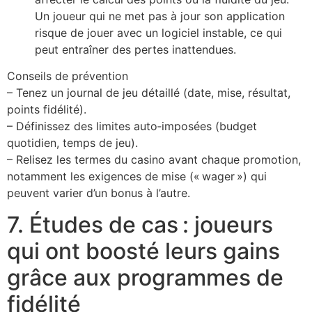
Un joueur qui ne met pas à jour son application
risque de jouer avec un logiciel instable, ce qui
peut entraîner des pertes inattendues.
Conseils de prévention
– Tenez un journal de jeu détaillé (date, mise, résultat,
points fidélité).
– Définissez des limites auto‑imposées (budget
quotidien, temps de jeu).
– Relisez les termes du casino avant chaque promotion,
notamment les exigences de mise (« wager ») qui
peuvent varier d’un bonus à l’autre.
7. Études de cas : joueurs
qui ont boosté leurs gains
grâce aux programmes de
fidélité