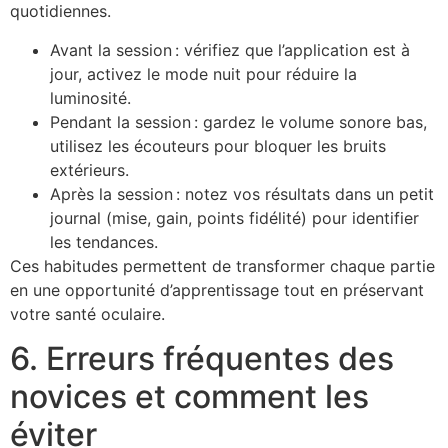
quotidiennes.
Avant la session : vérifiez que l’application est à
jour, activez le mode nuit pour réduire la
luminosité.
Pendant la session : gardez le volume sonore bas,
utilisez les écouteurs pour bloquer les bruits
extérieurs.
Après la session : notez vos résultats dans un petit
journal (mise, gain, points fidélité) pour identifier
les tendances.
Ces habitudes permettent de transformer chaque partie
en une opportunité d’apprentissage tout en préservant
votre santé oculaire.
6. Erreurs fréquentes des
novices et comment les
éviter