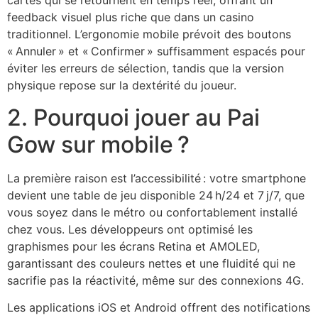
cartes qui se retournent en temps réel, offrant un
feedback visuel plus riche que dans un casino
traditionnel. L’ergonomie mobile prévoit des boutons
« Annuler » et « Confirmer » suffisamment espacés pour
éviter les erreurs de sélection, tandis que la version
physique repose sur la dextérité du joueur.
2. Pourquoi jouer au Pai
Gow sur mobile ?
La première raison est l’accessibilité : votre smartphone
devient une table de jeu disponible 24 h/24 et 7 j/7, que
vous soyez dans le métro ou confortablement installé
chez vous. Les développeurs ont optimisé les
graphismes pour les écrans Retina et AMOLED,
garantissant des couleurs nettes et une fluidité qui ne
sacrifie pas la réactivité, même sur des connexions 4G.
Les applications iOS et Android offrent des notifications