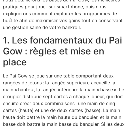
pratiques pour jouer sur smartphone, puis nous
expliquerons comment exploiter les programmes de
fidélité afin de maximiser vos gains tout en conservant
une gestion saine de votre bankroll.
1. Les fondamentaux du Pai
Gow : règles et mise en
place
Le Pai Gow se joue sur une table comportant deux
rangées de jetons : la rangée supérieure accueille la
main « haute », la rangée inférieure la main « basse ». Le
croupier distribue sept cartes à chaque joueur, qui doit
ensuite créer deux combinaisons : une main de cinq
cartes (haute) et une de deux cartes (basse). La main
haute doit battre la main haute du banquier, et la main
basse doit battre la main basse du banquier. Si les deux