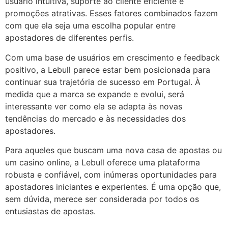
usuário intuitiva, suporte ao cliente eficiente e
promoções atrativas. Esses fatores combinados fazem
com que ela seja uma escolha popular entre
apostadores de diferentes perfis.
Com uma base de usuários em crescimento e feedback
positivo, a Lebull parece estar bem posicionada para
continuar sua trajetória de sucesso em Portugal. À
medida que a marca se expande e evolui, será
interessante ver como ela se adapta às novas
tendências do mercado e às necessidades dos
apostadores.
Para aqueles que buscam uma nova casa de apostas ou
um casino online, a Lebull oferece uma plataforma
robusta e confiável, com inúmeras oportunidades para
apostadores iniciantes e experientes. É uma opção que,
sem dúvida, merece ser considerada por todos os
entusiastas de apostas.