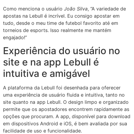
Como menciona o usuário
João Silva
, “A variedade de
apostas na Lebull é incrível. Eu consigo apostar em
tudo, desde o meu time de futebol favorito até em
torneios de esports. Isso realmente me mantém
engajado!”
Experiência do usuário no
site e na app Lebull é
intuitiva e amigável
A plataforma da Lebull foi desenhada para oferecer
uma experiência de usuário fluida e intuitiva, tanto no
site quanto na app Lebull. O design limpo e organizado
permite que os apostadores encontrem rapidamente as
opções que procuram. A app, disponível para download
em dispositivos Android e iOS, é bem avaliada por sua
facilidade de uso e funcionalidade.