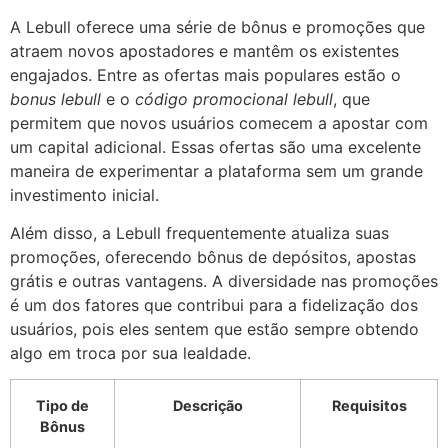
A Lebull oferece uma série de bônus e promoções que
atraem novos apostadores e mantêm os existentes
engajados. Entre as ofertas mais populares estão o
bonus lebull
e o
código promocional lebull
, que
permitem que novos usuários comecem a apostar com
um capital adicional. Essas ofertas são uma excelente
maneira de experimentar a plataforma sem um grande
investimento inicial.
Além disso, a Lebull frequentemente atualiza suas
promoções, oferecendo bônus de depósitos, apostas
grátis e outras vantagens. A diversidade nas promoções
é um dos fatores que contribui para a fidelização dos
usuários, pois eles sentem que estão sempre obtendo
algo em troca por sua lealdade.
Tipo de
Descrição
Requisitos
Bônus