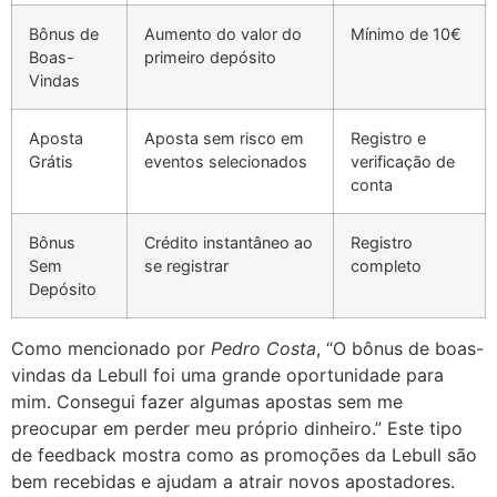
Bônus de
Aumento do valor do
Mínimo de 10€
Boas-
primeiro depósito
Vindas
Aposta
Aposta sem risco em
Registro e
Grátis
eventos selecionados
verificação de
conta
Bônus
Crédito instantâneo ao
Registro
Sem
se registrar
completo
Depósito
Como mencionado por
Pedro Costa
, “O bônus de boas-
vindas da Lebull foi uma grande oportunidade para
mim. Consegui fazer algumas apostas sem me
preocupar em perder meu próprio dinheiro.” Este tipo
de feedback mostra como as promoções da Lebull são
bem recebidas e ajudam a atrair novos apostadores.