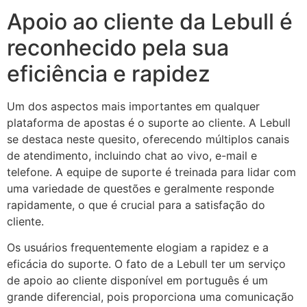
Apoio ao cliente da Lebull é
reconhecido pela sua
eficiência e rapidez
Um dos aspectos mais importantes em qualquer
plataforma de apostas é o suporte ao cliente. A Lebull
se destaca neste quesito, oferecendo múltiplos canais
de atendimento, incluindo chat ao vivo, e-mail e
telefone. A equipe de suporte é treinada para lidar com
uma variedade de questões e geralmente responde
rapidamente, o que é crucial para a satisfação do
cliente.
Os usuários frequentemente elogiam a rapidez e a
eficácia do suporte. O fato de a Lebull ter um serviço
de apoio ao cliente disponível em português é um
grande diferencial, pois proporciona uma comunicação