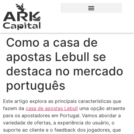
Como a casa de
apostas Lebull se
destaca no mercado
português
Este artigo explora as principais características que
fazem da
casa de apostas Lebull
uma opção atraente
para os apostadores em Portugal. Vamos abordar a
variedade de ofertas, a experiência do usuário, o
suporte ao cliente e o feedback dos jogadores, que