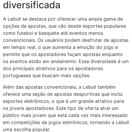
diversificada
A Lebull se destaca por oferecer uma ampla gama de
opções de apostas, que vão desde esportes populares
como futebol e basquete até eventos menos
convencionais. Os usuários podem desfrutar de apostas
em tempo real, o que aumenta a emoção do jogo e
permite que os apostadores façam apostas enquanto
os eventos estão em andamento. Essa diversidade é um
dos principais atrativos para os apostadores
portugueses que buscam mais opções.
Além das apostas convencionais, a Lebull também
oferece uma seção de apostas desportivas que inclui
esportes eletrônicos, o que é um grande atrativo para
os jovens apostadores. Este tipo de oferta atrai um
público mais jovem que está cada vez mais interessado
em competições de jogos eletrônicos, tornando a Lebull
uma escolha popular.