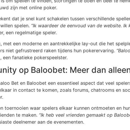
s om spellen te vinden, stortingen te doen en deel te nemen
uwd zijn met online poker.
etekent dat je snel kunt schakelen tussen verschillende spell
willen spelen.
“Ik waardeer de eenvoud van de website. Ik 
, een regelmatige speler.
, met een moderne en aantrekkelijke lay-out die het spelple
s niet gefrustreerd raken tijdens hun pokerervaring.
“Baloo
 een fanatieke pokerspeelster.
ity op Baloobet: Meer dan alleen
Baloo Bet en Baloobet een essentieel aspect dat veel spele
lkaar in contact te komen, zoals forums, chatrooms en soc
r.
en toernooien waar spelers elkaar kunnen ontmoeten en hun
rienden te maken.
“Ik heb veel vrienden gemaakt op Baloob
siaste deelnemer aan de evenementen.