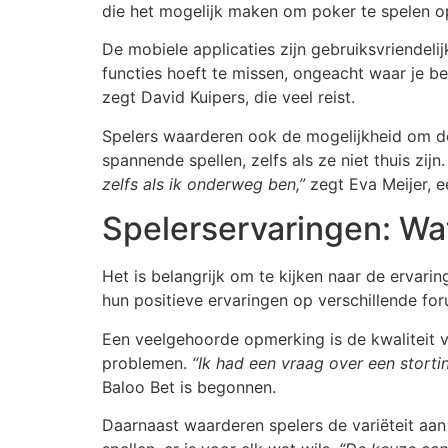
die het mogelijk maken om poker te spelen op
De mobiele applicaties zijn gebruiksvriendelij
functies hoeft te missen, ongeacht waar je b
zegt David Kuipers, die veel reist.
Spelers waarderen ook de mogelijkheid om de
spannende spellen, zelfs als ze niet thuis zijn
zelfs als ik onderweg ben,”
zegt Eva Meijer, e
Spelerservaringen: Wa
Het is belangrijk om te kijken naar de ervari
hun positieve ervaringen op verschillende for
Een veelgehoorde opmerking is de kwaliteit 
problemen.
“Ik had een vraag over een storti
Baloo Bet is begonnen.
Daarnaast waarderen spelers de variëteit aan