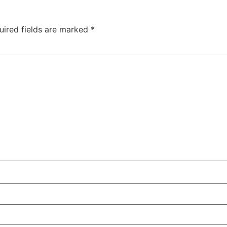
uired fields are marked
*