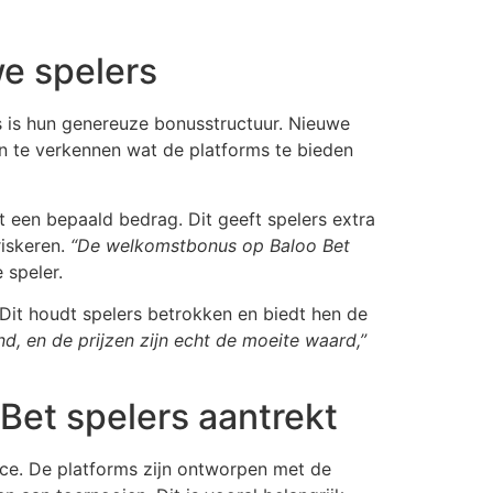
we spelers
s is hun genereuze bonusstructuur. Nieuwe
 te verkennen wat de platforms te bieden
t een bepaald bedrag. Dit geeft spelers extra
riskeren.
“De welkomstbonus op Baloo Bet
 speler.
 Dit houdt spelers betrokken en biedt hen de
nd, en de prijzen zijn echt de moeite waard,”
Bet spelers aantrekt
face. De platforms zijn ontworpen met de