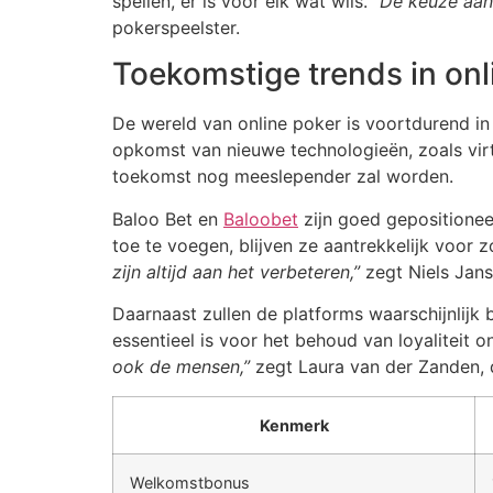
spellen, er is voor elk wat wils.
“De keuze aan 
pokerspeelster.
Toekomstige trends in onl
De wereld van online poker is voortdurend in 
opkomst van nieuwe technologieën, zoals virtu
toekomst nog meeslepender zal worden.
Baloo Bet en
Baloobet
zijn goed gepositionee
toe te voegen, blijven ze aantrekkelijk voor 
zijn altijd aan het verbeteren,”
zegt Niels Jans
Daarnaast zullen de platforms waarschijnlijk 
essentieel is voor het behoud van loyaliteit o
ook de mensen,”
zegt Laura van der Zanden, di
Kenmerk
Welkomstbonus