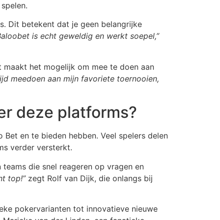
 spelen.
s. Dit betekent dat je geen belangrijke
aloobet is echt geweldig en werkt soepel,”
it maakt het mogelijk om mee te doen aan
tijd meedoen aan mijn favoriete toernooien,
er deze platforms?
o Bet en te bieden hebben. Veel spelers delen
ms verder versterkt.
n teams die snel reageren op vragen en
t top!”
zegt Rolf van Dijk, die onlangs bij
ieke pokervarianten tot innovatieve nieuwe