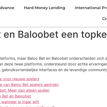
Advance
Hard Money Lending
International Pr
Cr
en Baloobet een topkeu
platforms, maar Baloo Bet en Baloobet onderscheiden zich al
n deze twee platforms, ondersteund door echte ervaringen
, gebruiksvriendelijke interfaces en de levendige communit
s voor nieuwe spelers
e van Baloo Bet spelers aantrekt
et: Meer dan alleen spelen
o Bet en Baloobet
 wanneer je maar wilt