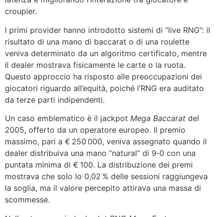
croupier.
I primi provider hanno introdotto sistemi di “live RNG”: il
risultato di una mano di baccarat o di una roulette
veniva determinato da un algoritmo certificato, mentre
il dealer mostrava fisicamente le carte o la ruota.
Questo approccio ha risposto alle preoccupazioni dei
giocatori riguardo all’equità, poiché l’RNG era auditato
da terze parti indipendenti.
Un caso emblematico è il jackpot
Mega Baccarat
del
2005, offerto da un operatore europeo. Il premio
massimo, pari a € 250 000, veniva assegnato quando il
dealer distribuiva una mano “natural” di 9‑0 con una
puntata minima di € 100. La distribuzione dei premi
mostrava che solo lo 0,02 % delle sessioni raggiungeva
la soglia, ma il valore percepito attirava una massa di
scommesse.