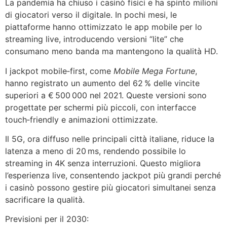
La pandemia ha chiuso i casinò fisici e ha spinto milioni
di giocatori verso il digitale. In pochi mesi, le
piattaforme hanno ottimizzato le app mobile per lo
streaming live, introducendo versioni “lite” che
consumano meno banda ma mantengono la qualità HD.
I jackpot mobile‑first, come
Mobile Mega Fortune
,
hanno registrato un aumento del 62 % delle vincite
superiori a € 500 000 nel 2021. Queste versioni sono
progettate per schermi più piccoli, con interfacce
touch‑friendly e animazioni ottimizzate.
Il 5G, ora diffuso nelle principali città italiane, riduce la
latenza a meno di 20 ms, rendendo possibile lo
streaming in 4K senza interruzioni. Questo migliora
l’esperienza live, consentendo jackpot più grandi perché
i casinò possono gestire più giocatori simultanei senza
sacrificare la qualità.
Previsioni per il 2030: