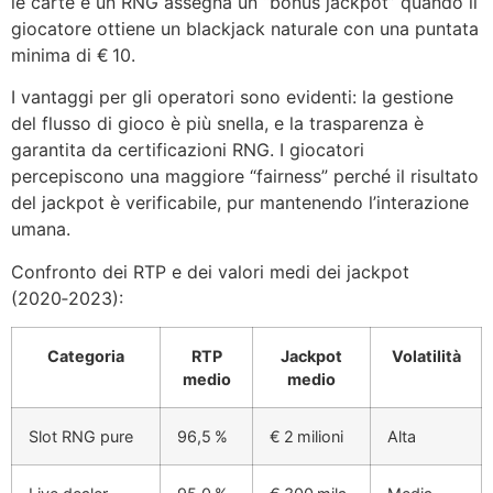
le carte e un RNG assegna un “bonus jackpot” quando il
giocatore ottiene un blackjack naturale con una puntata
minima di € 10.
I vantaggi per gli operatori sono evidenti: la gestione
del flusso di gioco è più snella, e la trasparenza è
garantita da certificazioni RNG. I giocatori
percepiscono una maggiore “fairness” perché il risultato
del jackpot è verificabile, pur mantenendo l’interazione
umana.
Confronto dei RTP e dei valori medi dei jackpot
(2020‑2023):
Categoria
RTP
Jackpot
Volatilità
medio
medio
Slot RNG pure
96,5 %
€ 2 milioni
Alta