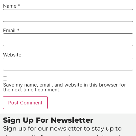
Name
*
Email
*
Website
Save my name, email, and website in this browser for
the next time I comment.
Sign Up For Newsletter
Sign up for our newsletter to stay up to