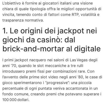
L’obiettivo è fornire ai giocatori italiani una visione
chiara di quale tipologia offra le migliori opportunità di
vincita, tenendo conto di fattori come RTP, volatilità e
trasparenza normativa.
1. Le origini dei jackpot nei
giochi da casinò: dal
brick‑and‑mortar al digitale
I primi jackpot nacquero nei saloni di Las Vegas degli
anni ‘70, quando le slot meccaniche a tre rulli
introdussero premi fissi per combinazioni rare. Con
l’avvento delle prime slot video negli anni ‘80, le case di
gioco sperimentarono i “progressive”: una piccola
percentuale di ogni puntata veniva accantonata in un
fondo comune, creando premi che potevano superare i
100 000 dollari.