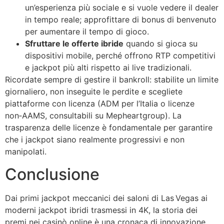
un’esperienza più sociale e si vuole vedere il dealer
in tempo reale; approfittare di bonus di benvenuto
per aumentare il tempo di gioco.
Sfruttare le offerte ibride
quando si gioca su
dispositivi mobile, perché offrono RTP competitivi
e jackpot più alti rispetto ai live tradizionali.
Ricordate sempre di gestire il bankroll: stabilite un limite
giornaliero, non inseguite le perdite e scegliete
piattaforme con licenza (ADM per l’Italia o licenze
non‑AAMS, consultabili su Mepheartgroup). La
trasparenza delle licenze è fondamentale per garantire
che i jackpot siano realmente progressivi e non
manipolati.
Conclusione
Dai primi jackpot meccanici dei saloni di Las Vegas ai
moderni jackpot ibridi trasmessi in 4K, la storia dei
premi nei casinò online è una cronaca di innovazione