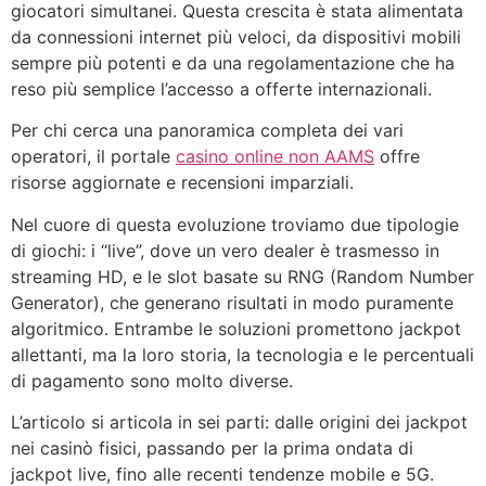
giocatori simultanei. Questa crescita è stata alimentata
da connessioni internet più veloci, da dispositivi mobili
sempre più potenti e da una regolamentazione che ha
reso più semplice l’accesso a offerte internazionali.
Per chi cerca una panoramica completa dei vari
operatori, il portale
casino online non AAMS
offre
risorse aggiornate e recensioni imparziali.
Nel cuore di questa evoluzione troviamo due tipologie
di giochi: i “live”, dove un vero dealer è trasmesso in
streaming HD, e le slot basate su RNG (Random Number
Generator), che generano risultati in modo puramente
algoritmico. Entrambe le soluzioni promettono jackpot
allettanti, ma la loro storia, la tecnologia e le percentuali
di pagamento sono molto diverse.
L’articolo si articola in sei parti: dalle origini dei jackpot
nei casinò fisici, passando per la prima ondata di
jackpot live, fino alle recenti tendenze mobile e 5G.