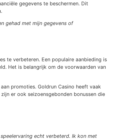
nanciële gegevens te beschermen. Dit
.
lemen gehad met mijn gegevens of
s te verbeteren. Een populaire aanbieding is
eld. Het is belangrijk om de voorwaarden van
n aan promoties. Goldrun Casino heeft vaak
t zijn er ook seizoensgebonden bonussen die
 speelervaring echt verbeterd. Ik kon met