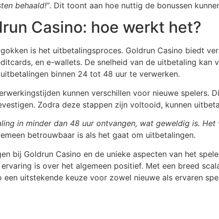
ten behaald!”
. Dit toont aan hoe nuttig de bonussen kunnen
ldrun Casino: hoe werkt het?
 gokken is het uitbetalingsproces. Goldrun Casino biedt ve
ditcards, en e-wallets. De snelheid van de uitbetaling kan
uitbetalingen binnen 24 tot 48 uur te verwerken.
erwerkingstijden kunnen verschillen voor nieuwe spelers. D
bevestigen. Zodra deze stappen zijn voltooid, kunnen uitbet
taling in minder dan 48 uur ontvangen, wat geweldig is. Het
gemeen betrouwbaar is als het gaat om uitbetalingen.
ggen bij Goldrun Casino en de unieke aspecten van het spel
ervaring is over het algemeen positief. Met een breed scal
 een uitstekende keuze voor zowel nieuwe als ervaren spel