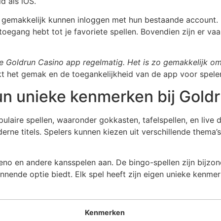
d als iOS.
s gemakkelijk kunnen inloggen met hun bestaande account.
 toegang hebt tot je favoriete spellen. Bovendien zijn er 
de Goldrun Casino app regelmatig. Het is zo gemakkelijk om 
kt het gemak en de toegankelijkheid van de app voor speler
un unieke kenmerken bij Gold
laire spellen, waaronder gokkasten, tafelspellen, en live d
rne titels. Spelers kunnen kiezen uit verschillende thema’s
no en andere kansspelen aan. De bingo-spellen zijn bijzond
annende optie biedt. Elk spel heeft zijn eigen unieke kenme
Kenmerken