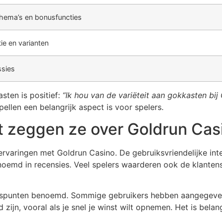
thema’s en bonusfuncties
tie en varianten
ssies
sten is positief:
“Ik hou van de variëteit aan gokkasten bij G
 spellen een belangrijk aspect is voor spelers.
t zeggen ze over Goldrun Cas
rvaringen met Goldrun Casino. De gebruiksvriendelijke inte
oemd in recensies. Veel spelers waarderen ook de klantens
htspunten benoemd. Sommige gebruikers hebben aangegeve
 zijn, vooral als je snel je winst wilt opnemen. Het is bela