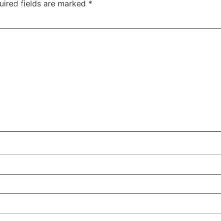
uired fields are marked
*