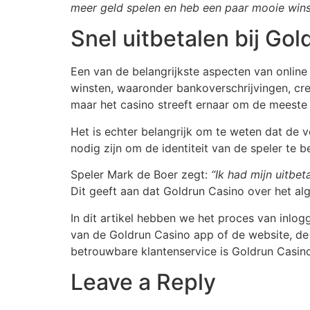
meer geld spelen en heb een paar mooie wins
Snel uitbetalen bij Go
Een van de belangrijkste aspecten van online
winsten, waaronder bankoverschrijvingen, cre
maar het casino streeft ernaar om de meeste 
Het is echter belangrijk om te weten dat de v
nodig zijn om de identiteit van de speler te 
Speler Mark de Boer zegt:
“Ik had mijn uitbe
Dit geeft aan dat Goldrun Casino over het al
In dit artikel hebben we het proces van inlo
van de Goldrun Casino app of de website, de 
betrouwbare klantenservice is Goldrun Casino
Leave a Reply