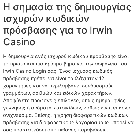
Η σημασία της δημιουργίας
ισχυρών κωδικών
πρόσβασης για το Irwin
Casino
Η δημιουργία ενός ισχυρού κωδικού πρόσβασης είναι
το πρώτο και πιο κρίσιμο βήμα για την ασφάλεια του
Irwin Casino Login σας. Ένας ισχυρός κωδικός
πρόσβασης πρέπει να είναι τουλάχιστον 12
χαρακτήρες και να περιλαμβάνει συνδυασμούς
γραμμάτων, αριθμών και ειδικών χαρακτήρων.
Αποφύγετε προφανείς επιλογές, όπως ημερομηνίες
γέννησης ή ονόματα κατοικίδιων, καθώς είναι εύκολα
ανιχνεύσιμα. Επίσης, η χρήση διαφορετικών κωδικών
πρόσβασης για διαφορετικούς λογαριασμούς μπορεί να
σας προστατεύσει από πιθανές παραβιάσεις.