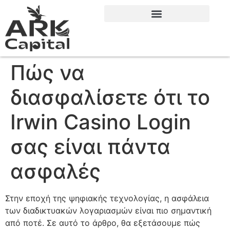
Πώς να
διασφαλίσετε ότι το
Irwin Casino Login
σας είναι πάντα
ασφαλές
Στην εποχή της ψηφιακής τεχνολογίας, η ασφάλεια
των διαδικτυακών λογαριασμών είναι πιο σημαντική
από ποτέ. Σε αυτό το άρθρο, θα εξετάσουμε πώς