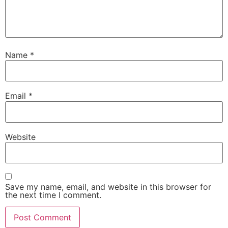
Name
*
Email
*
Website
Save my name, email, and website in this browser for
the next time I comment.