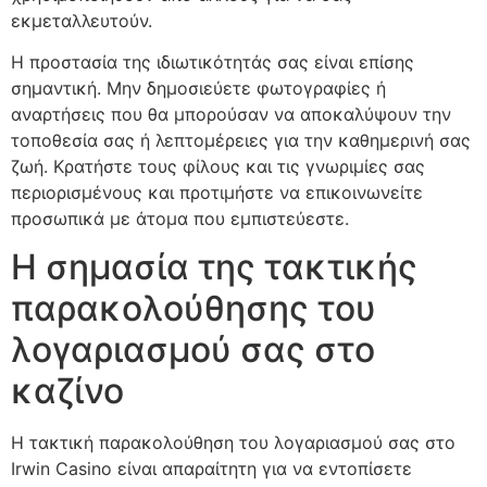
εκμεταλλευτούν.
Η προστασία της ιδιωτικότητάς σας είναι επίσης
σημαντική. Μην δημοσιεύετε φωτογραφίες ή
αναρτήσεις που θα μπορούσαν να αποκαλύψουν την
τοποθεσία σας ή λεπτομέρειες για την καθημερινή σας
ζωή. Κρατήστε τους φίλους και τις γνωριμίες σας
περιορισμένους και προτιμήστε να επικοινωνείτε
προσωπικά με άτομα που εμπιστεύεστε.
Η σημασία της τακτικής
παρακολούθησης του
λογαριασμού σας στο
καζίνο
Η τακτική παρακολούθηση του λογαριασμού σας στο
Irwin Casino είναι απαραίτητη για να εντοπίσετε