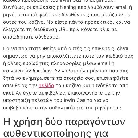
Συνήθως, οι επιθέσεις phishing περιλαμβάνουν email ή
μηνύματα από ψεύτικες διευθύνσεις που μοιάζουν με
αυτές του καζίνο. Να είστε πάντα προσεκτικοί και να
ελέγχετε τη διεύθυνση URL πριν κάνετε κλικ σε
οποιοδήποτε σύνδεσμο.
Για να προστατευθείτε από αυτές τις επιθέσεις, είναι
σημαντικό να μην αποκαλύπτετε ποτέ τον κωδικό σας
ή άλλες ευαίσθητες πληροφορίες μέσω email ή
κοινωνικών δικτύων. Αν λάβετε ένα μήνυμα που σας
ζητά να ενημερώσετε τα στοιχεία σας, επισκεφθείτε
απευθείας την
σελίδα
του καζίνο και συνδεθείτε από
εκεί. Αν έχετε αμφιβολίες, επικοινωνήστε με την
υποστήριξη πελατών του Irwin Casino για να
επιβεβαιώσετε την αυθεντικότητα του μηνύματος.
Η χρήση δύο παραγόντων
αυθεντικοποίησης για