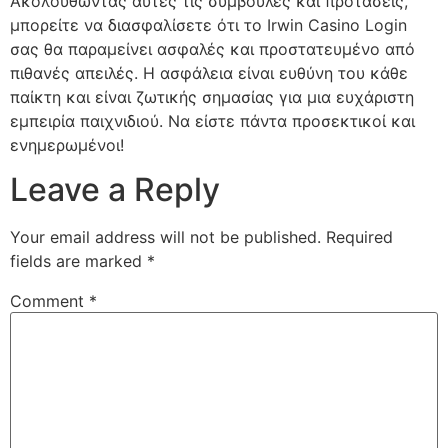
Ακολουθώντας αυτές τις συμβουλές και προτάσεις,
μπορείτε να διασφαλίσετε ότι το Irwin Casino Login
σας θα παραμείνει ασφαλές και προστατευμένο από
πιθανές απειλές. Η ασφάλεια είναι ευθύνη του κάθε
παίκτη και είναι ζωτικής σημασίας για μια ευχάριστη
εμπειρία παιχνιδιού. Να είστε πάντα προσεκτικοί και
ενημερωμένοι!
Leave a Reply
Your email address will not be published.
Required
fields are marked
*
Comment
*