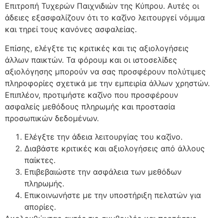
Επιτροπή Τυχερών Παιχνιδιών της Κύπρου. Αυτές οι
άδειες εξασφαλίζουν ότι το καζίνο λειτουργεί νόμιμα
και τηρεί τους κανόνες ασφαλείας.
Επίσης, ελέγξτε τις κριτικές και τις αξιολογήσεις
άλλων παικτών. Τα φόρουμ και οι ιστοσελίδες
αξιολόγησης μπορούν να σας προσφέρουν πολύτιμες
πληροφορίες σχετικά με την εμπειρία άλλων χρηστών.
Επιπλέον, προτιμήστε καζίνο που προσφέρουν
ασφαλείς μεθόδους πληρωμής και προστασία
προσωπικών δεδομένων.
Ελέγξτε την άδεια λειτουργίας του καζίνο.
Διαβάστε κριτικές και αξιολογήσεις από άλλους
παίκτες.
Επιβεβαιώστε την ασφάλεια των μεθόδων
πληρωμής.
Επικοινωνήστε με την υποστήριξη πελατών για
απορίες.