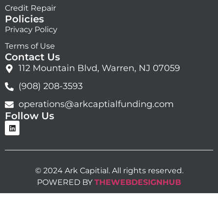
Credit Repair
Policies
Privacy Policy
Terms of Use
Contact Us
112 Mountain Blvd, Warren, NJ 07059
(908) 208-3593
operations@arkcaptialfunding.com
Follow Us
© 2024 Ark Capitial. All rights reserved.
POWERED BY
THEWEBDESIGNHUB