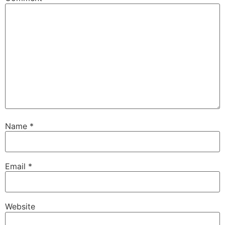
Name
*
Email
*
Website