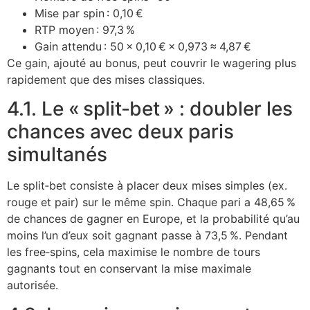
Mise par spin : 0,10 €
RTP moyen : 97,3 %
Gain attendu : 50 × 0,10 € × 0,973 ≈ 4,87 €
Ce gain, ajouté au bonus, peut couvrir le wagering plus
rapidement que des mises classiques.
4.1. Le « split‑bet » : doubler les
chances avec deux paris
simultanés
Le split‑bet consiste à placer deux mises simples (ex.
rouge et pair) sur le même spin. Chaque pari a 48,65 %
de chances de gagner en Europe, et la probabilité qu’au
moins l’un d’eux soit gagnant passe à 73,5 %. Pendant
les free‑spins, cela maximise le nombre de tours
gagnants tout en conservant la mise maximale
autorisée.