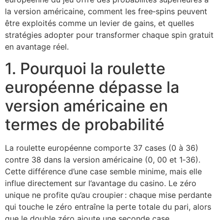
la version américaine, comment les free‑spins peuvent
être exploités comme un levier de gains, et quelles
stratégies adopter pour transformer chaque spin gratuit
en avantage réel.
1. Pourquoi la roulette
européenne dépasse la
version américaine en
termes de probabilité
La roulette européenne comporte 37 cases (0 à 36)
contre 38 dans la version américaine (0, 00 et 1‑36).
Cette différence d’une case semble minime, mais elle
influe directement sur l’avantage du casino. Le zéro
unique ne profite qu’au croupier : chaque mise perdante
qui touche le zéro entraîne la perte totale du pari, alors
que le double zéro ajoute une seconde case