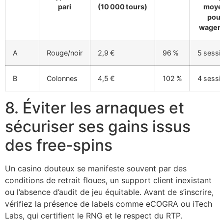
pari
(10 000 tours)
moy
pou
wager
A
Rouge/noir
2,9 €
96 %
5 sess
B
Colonnes
4,5 €
102 %
4 sess
8. Éviter les arnaques et
sécuriser ses gains issus
des free‑spins
Un casino douteux se manifeste souvent par des
conditions de retrait floues, un support client inexistant
ou l’absence d’audit de jeu équitable. Avant de s’inscrire,
vérifiez la présence de labels comme eCOGRA ou iTech
Labs, qui certifient le RNG et le respect du RTP.