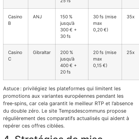
25 fs
Casino
ANJ
150 %
30 fs (mise
35x
B
jusqu’à
max
300 € +
0,20 €)
30 fs
Casino
Gibraltar
200 %
20 fs (mise
25x
C
jusqu’à
max
400 € +
0,15 €)
20 fs
Astuce : privilégiez les plateformes qui limitent les
promotions aux variantes européennes pendant les
free‑spins, car cela garantit le meilleur RTP et l’absence
du double zéro. Le site Tempsdescommuns propose
régulièrement des comparatifs actualisés qui aident à
repérer ces offres ciblées.