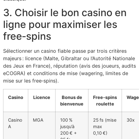
3. Choisir le bon casino en
ligne pour maximiser les
free‑spins
Sélectionner un casino fiable passe par trois critères
majeurs : licence (Malte, Gibraltar ou l’Autorité Nationale
des Jeux en France), réputation (avis des joueurs, audits
eCOGRA) et conditions de mise (wagering, limites de
mise sur les free‑spins).
Casino
Licence
Bonus de
Free‑spins
Wage
bienvenue
roulette
Casino
MGA
100 %
25 fs (mise
30x
A
jusqu’à
max
200 € +
0,10 €)