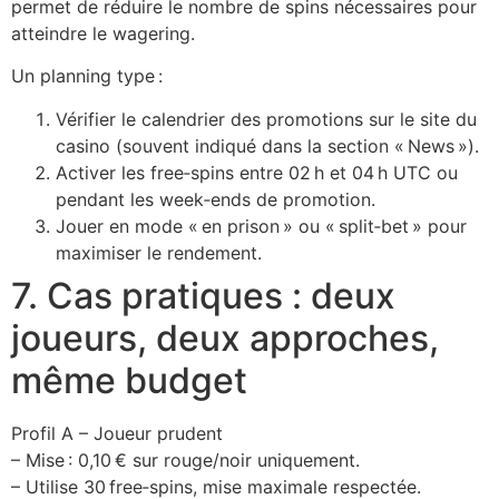
permet de réduire le nombre de spins nécessaires pour
atteindre le wagering.
Un planning type :
Vérifier le calendrier des promotions sur le site du
casino (souvent indiqué dans la section « News »).
Activer les free‑spins entre 02 h et 04 h UTC ou
pendant les week‑ends de promotion.
Jouer en mode « en prison » ou « split‑bet » pour
maximiser le rendement.
7. Cas pratiques : deux
joueurs, deux approches,
même budget
Profil A – Joueur prudent
– Mise : 0,10 € sur rouge/noir uniquement.
– Utilise 30 free‑spins, mise maximale respectée.