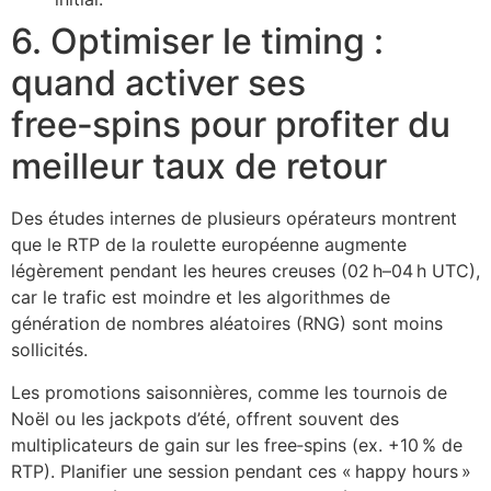
6. Optimiser le timing :
quand activer ses
free‑spins pour profiter du
meilleur taux de retour
Des études internes de plusieurs opérateurs montrent
que le RTP de la roulette européenne augmente
légèrement pendant les heures creuses (02 h–04 h UTC),
car le trafic est moindre et les algorithmes de
génération de nombres aléatoires (RNG) sont moins
sollicités.
Les promotions saisonnières, comme les tournois de
Noël ou les jackpots d’été, offrent souvent des
multiplicateurs de gain sur les free‑spins (ex. +10 % de
RTP). Planifier une session pendant ces « happy hours »