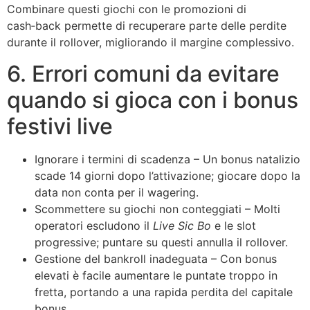
Combinare questi giochi con le promozioni di
cash‑back permette di recuperare parte delle perdite
durante il rollover, migliorando il margine complessivo.
6. Errori comuni da evitare
quando si gioca con i bonus
festivi live
Ignorare i termini di scadenza – Un bonus natalizio
scade 14 giorni dopo l’attivazione; giocare dopo la
data non conta per il wagering.
Scommettere su giochi non conteggiati – Molti
operatori escludono il
Live Sic Bo
e le slot
progressive; puntare su questi annulla il rollover.
Gestione del bankroll inadeguata – Con bonus
elevati è facile aumentare le puntate troppo in
fretta, portando a una rapida perdita del capitale
bonus.