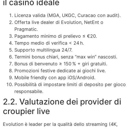
il casinò ideale
Licenza valida (MGA, UKGC, Curacao con audit).
Offerta live dealer di Evolution, NetEnt o
Pragmatic.
Pagamento minimo di prelievo ≤ €20.
Tempo medio di verifica < 24 h.
Supporto multilingua 24/7.
Termini bonus chiari, senza “max win” nascosti.
Bonus di benvenuto ≥ 150 % + giri gratuiti.
Promozioni festive dedicate ai giochi live.
Mobile friendly con app iOS/Android.
Possibilità di impostare limiti di deposito per gioco
responsabile.
2.2. Valutazione dei provider di
croupier live
Evolution è leader per la qualità dello streaming (4K,