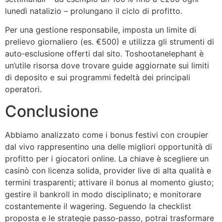
lunedì natalizio – prolungano il ciclo di profitto.
Per una gestione responsabile, imposta un limite di
prelievo giornaliero (es. €500) e utilizza gli strumenti di
auto‑esclusione offerti dal sito. Toshootanelephant è
un’utile risorsa dove trovare guide aggiornate sui limiti
di deposito e sui programmi fedeltà dei principali
operatori.
Conclusione
Abbiamo analizzato come i bonus festivi con croupier
dal vivo rappresentino una delle migliori opportunità di
profitto per i giocatori online. La chiave è scegliere un
casinò con licenza solida, provider live di alta qualità e
termini trasparenti; attivare il bonus al momento giusto;
gestire il bankroll in modo disciplinato; e monitorare
costantemente il wagering. Seguendo la checklist
proposta e le strategie passo‑passo, potrai trasformare