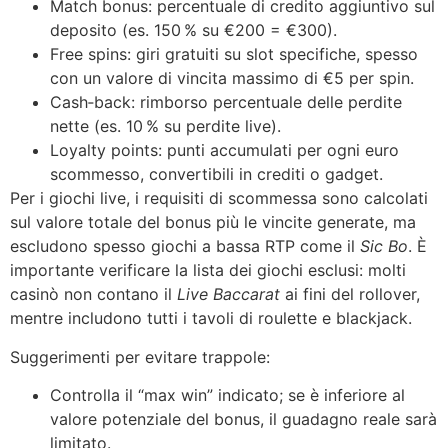
Match bonus: percentuale di credito aggiuntivo sul
deposito (es. 150 % su €200 = €300).
Free spins: giri gratuiti su slot specifiche, spesso
con un valore di vincita massimo di €5 per spin.
Cash‑back: rimborso percentuale delle perdite
nette (es. 10 % su perdite live).
Loyalty points: punti accumulati per ogni euro
scommesso, convertibili in crediti o gadget.
Per i giochi live, i requisiti di scommessa sono calcolati
sul valore totale del bonus più le vincite generate, ma
escludono spesso giochi a bassa RTP come il
Sic Bo
. È
importante verificare la lista dei giochi esclusi: molti
casinò non contano il
Live Baccarat
ai fini del rollover,
mentre includono tutti i tavoli di roulette e blackjack.
Suggerimenti per evitare trappole:
Controlla il “max win” indicato; se è inferiore al
valore potenziale del bonus, il guadagno reale sarà
limitato.