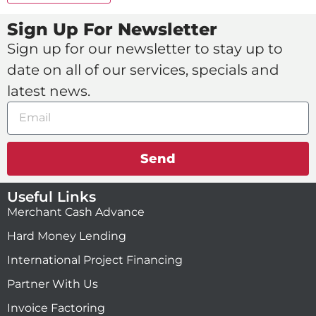
Sign Up For Newsletter
Sign up for our newsletter to stay up to
date on all of our services, specials and
latest news.
Send
Useful Links
Merchant Cash Advance
Hard Money Lending
International Project Financing
Partner With Us
Invoice Factoring