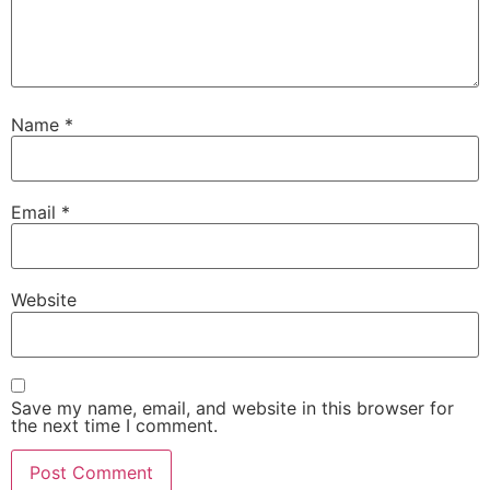
Name
*
Email
*
Website
Save my name, email, and website in this browser for
the next time I comment.