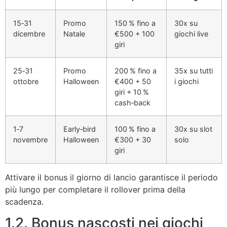
15‑31
Promo
150 % fino a
30x su
dicembre
Natale
€500 + 100
giochi live
giri
25‑31
Promo
200 % fino a
35x su tutti
ottobre
Halloween
€400 + 50
i giochi
giri + 10 %
cash‑back
1‑7
Early‑bird
100 % fino a
30x su slot
novembre
Halloween
€300 + 30
solo
giri
Attivare il bonus il giorno di lancio garantisce il periodo
più lungo per completare il rollover prima della
scadenza.
1.2. Bonus nascosti nei giochi