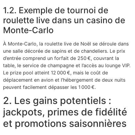
1.2. Exemple de tournoi de
roulette live dans un casino de
Monte‑Carlo
À Monte‑Carlo, la roulette live de Noël se déroule dans
une salle décorée de sapins et de chandeliers. Le prix
d’entrée comprend un forfait de 250 €, couvrant la
table, le service de champagne et l’accès au lounge VIP.
Le prize pool atteint 12 000 €, mais le coût de
déplacement en avion et l’hébergement de deux nuits
peuvent facilement dépasser les 1 000 €.
2. Les gains potentiels :
jackpots, primes de fidélité
et promotions saisonnières