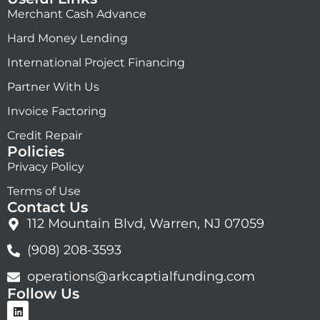
Merchant Cash Advance
Hard Money Lending
International Project Financing
Partner With Us
Invoice Factoring
Credit Repair
Policies
Privacy Policy
Terms of Use
Contact Us
112 Mountain Blvd, Warren, NJ 07059
(908) 208-3593
operations@arkcaptialfunding.com
Follow Us