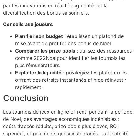
par les innovations en réalité augmentée et la
diversification des bonus saisonniers.
Conseils aux joueurs
Planifier son budget
: établissez un plafond de
mise avant de profiter des bonus de Noël.
Comparer les prize pools
: utilisez des ressources
comme 2022Nda pour identifier les tournois les
plus rémunérateurs.
Exploiter la liquidité
: privilégiez les plateformes
offrant des retraits instantanés afin de réinvestir
rapidement.
Conclusion
Les tournois de jeux en ligne offrent, pendant la période
de Noël, des avantages économiques indéniables :
coûts d’accès réduits, prize pools plus élevés, ROI
supérieur, et paiements quasi instantanés. La flexibilité