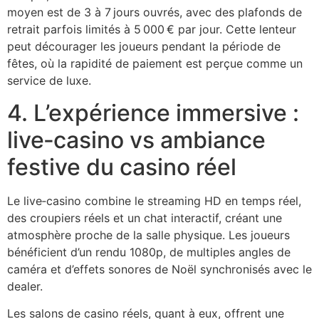
moyen est de 3 à 7 jours ouvrés, avec des plafonds de
retrait parfois limités à 5 000 € par jour. Cette lenteur
peut décourager les joueurs pendant la période de
fêtes, où la rapidité de paiement est perçue comme un
service de luxe.
4. L’expérience immersive :
live‑casino vs ambiance
festive du casino réel
Le live‑casino combine le streaming HD en temps réel,
des croupiers réels et un chat interactif, créant une
atmosphère proche de la salle physique. Les joueurs
bénéficient d’un rendu 1080p, de multiples angles de
caméra et d’effets sonores de Noël synchronisés avec le
dealer.
Les salons de casino réels, quant à eux, offrent une