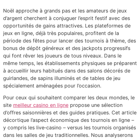
Noël approche à grands pas et les amateurs de jeux
d’argent cherchent à conjuguer l’esprit festif avec des
opportunités de gains attractives. Les plateformes de
jeux en ligne, déjà très populaires, profitent de la
période des fêtes pour lancer des tournois à thème, des
bonus de dépôt généreux et des jackpots progressifs
qui font rêver les joueurs de tous niveaux. Dans le
même temps, les établissements physiques se préparent
à accueillir leurs habitués dans des salons décorés de
guirlandes, de sapins illuminés et de tables de jeu
spécialement aménagées pour l’occasion.
Pour ceux qui souhaitent comparer les deux mondes, le
site
meilleur casino en ligne
propose une sélection
d’offres saisonnières et des guides pratiques. Cet article
décortique l’aspect économique des tournois en ligne –
y compris les live‑casino – versus les tournois organisés
dans les salles de jeu traditionnelles. Nous analyserons