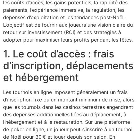
les coûts d’accès, les gains potentiels, la rapidité des
paiements, l’expérience immersive, la régulation, les
dépenses d’exploitation et les tendances post‑Noël.
L’objectif est de fournir aux joueurs une vision claire du
retour sur investissement (ROI) et des stratégies à
adopter pour maximiser leurs profits pendant les fêtes.
1. Le coût d’accès : frais
d’inscription, déplacements
et hébergement
Les tournois en ligne imposent généralement un frais
d’inscription fixe ou un montant minimum de mise, alors
que les tournois dans les casinos terrestres engendrent
des dépenses additionnelles liées au déplacement, à
l’hébergement et à la restauration. Sur une plateforme
de poker en ligne, un joueur peut s’inscrire à un tournoi
de Noël pour 30 € et jouer depuis son salon. En