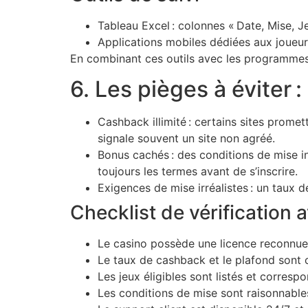
Tableau Excel : colonnes « Date, Mise, J
Applications mobiles dédiées aux joueur
En combinant ces outils avec les programmes
6. Les pièges à éviter
Cashback illimité : certains sites promet
signale souvent un site non agréé.
Bonus cachés : des conditions de mise inv
toujours les termes avant de s’inscrire.
Exigences de mise irréalistes : un taux
Checklist de vérification a
Le casino possède une licence reconnue 
Le taux de cashback et le plafond sont c
Les jeux éligibles sont listés et correspo
Les conditions de mise sont raisonnable