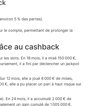
ck
environ 5 % des pertes).
r le compte, permettant de prolonger la
 grâce au cashback
 les slots. En 18 mois, il a misé 150 000 €,
rsement, il a fini par déclencher un jackpot
Sur 12 mois, elle a joué 8 000 € de mises,
€, elle a pu placer un pari à haut risque sur
le). En 24 mois, il a accumulé 2 000 € de
 finalement un gain cumulé de 1 005 000 €.