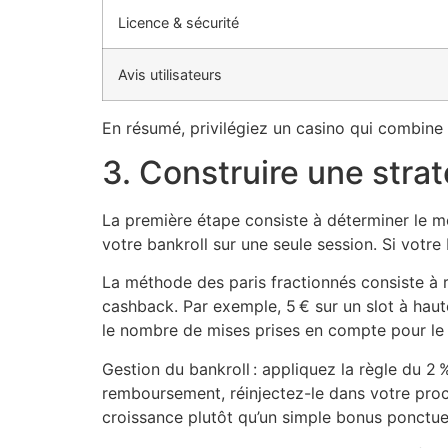
Licence & sécurité
Avis utilisateurs
En résumé, privilégiez un casino qui combine
3. Construire une stra
La première étape consiste à déterminer le m
votre bankroll sur une seule session. Si votr
La méthode des paris fractionnés consiste à r
cashback. Par exemple, 5 € sur un slot à haute
le nombre de mises prises en compte pour l
Gestion du bankroll : appliquez la règle du 2
remboursement, réinjectez-le dans votre proc
croissance plutôt qu’un simple bonus ponctue