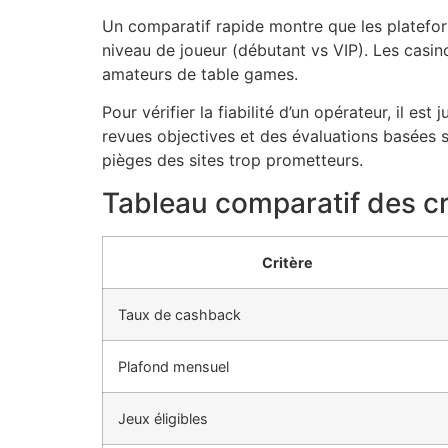
Un comparatif rapide montre que les platefor
niveau de joueur (débutant vs VIP). Les casin
amateurs de table games.
Pour vérifier la fiabilité d’un opérateur, il e
revues objectives et des évaluations basées su
pièges des sites trop prometteurs.
Tableau comparatif des c
Critère
Taux de cashback
Plafond mensuel
Jeux éligibles