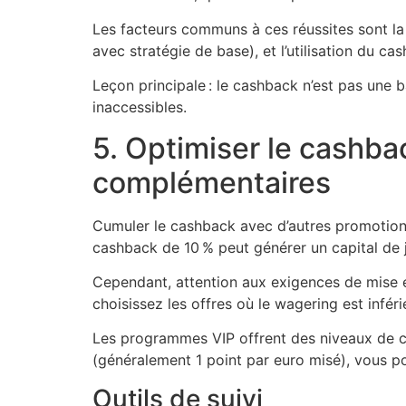
Les facteurs communs à ces réussites sont la 
avec stratégie de base), et l’utilisation du c
Leçon principale : le cashback n’est pas une 
inaccessibles.
5. Optimiser le cashba
complémentaires
Cumuler le cashback avec d’autres promotio
cashback de 10 % peut générer un capital de j
Cependant, attention aux exigences de mise e
choisissez les offres où le wagering est infér
Les programmes VIP offrent des niveaux de cas
(généralement 1 point par euro misé), vous p
Outils de suivi