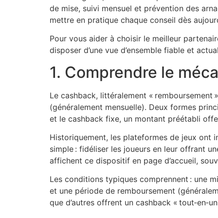
de mise, suivi mensuel et prévention des arn
mettre en pratique chaque conseil dès aujourd
Pour vous aider à choisir le meilleur partenai
disposer d’une vue d’ensemble fiable et actual
1. Comprendre le méca
Le cashback, littéralement « remboursement »
(généralement mensuelle). Deux formes princi
et le cashback fixe, un montant préétabli offe
Historiquement, les plateformes de jeux ont i
simple : fidéliser les joueurs en leur offrant u
affichent ce dispositif en page d’accueil, so
Les conditions typiques comprennent : une mise
et une période de remboursement (généralement 
que d’autres offrent un cashback « tout‑en‑un