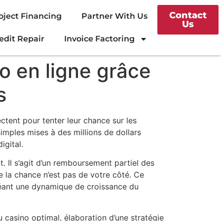
Contact
oject Financing
Partner With Us
Us
edit Repair
Invoice Factoring
o en ligne grâce
s
ctent pour tenter leur chance sur les
simples mises à des millions de dollars
igital.
. Il s’agit d’un remboursement partiel des
 la chance n’est pas de votre côté. Ce
créant une dynamique de croissance du
 casino optimal, élaboration d’une stratégie