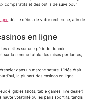
x comparatifs et des outils de suivi pour
ligne
dès le début de votre recherche, afin de
asinos en ligne
rtes nettes sur une période donnée
nt sur la somme totale des mises perdantes,
rencier dans un marché saturé. L’idée était
jourd’hui, la plupart des casinos en ligne
x éligibles (slots, table games, live dealer),
aute volatilité ou les paris sportifs, tandis