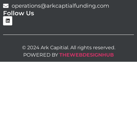
operations@arkcaptialfunding.com
Follow Us
© 2024 Ark Capitial. All rights reserved.
POWERED BY
THEWEBDESIGNHUB