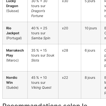
Lucky
30 % + 30
x30
5 jours
Dragon
tours sur
v
(Suisse)
Dragon’s
Fortune
c
Rio
40 % + 25
x20
10 jours
Jackpot
tours sur
(Portugal)
Samba Spin
m
Marrakech
35 % + 15
x28
6 jours
O
Play
tours sur
Souk
p
(Maroc)
Slots
Nordic
45 % + 10
x22
8 jours
Win
tours sur
(Suède)
Viking Quest
p