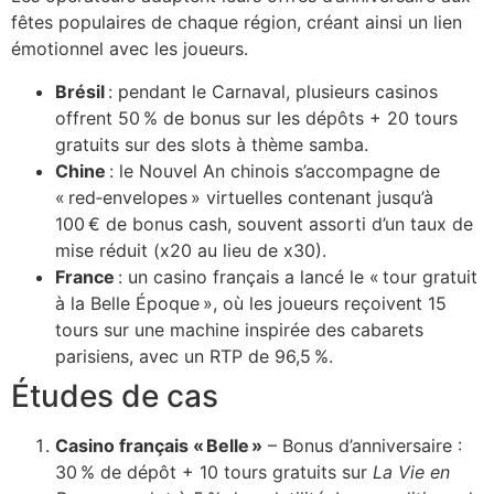
fêtes populaires de chaque région, créant ainsi un lien
émotionnel avec les joueurs.
Brésil
: pendant le Carnaval, plusieurs casinos
offrent 50 % de bonus sur les dépôts + 20 tours
gratuits sur des slots à thème samba.
Chine
: le Nouvel An chinois s’accompagne de
« red‑envelopes » virtuelles contenant jusqu’à
100 € de bonus cash, souvent assorti d’un taux de
mise réduit (x20 au lieu de x30).
France
: un casino français a lancé le « tour gratuit
à la Belle Époque », où les joueurs reçoivent 15
tours sur une machine inspirée des cabarets
parisiens, avec un RTP de 96,5 %.
Études de cas
Casino français « Belle »
– Bonus d’anniversaire :
30 % de dépôt + 10 tours gratuits sur
La Vie en