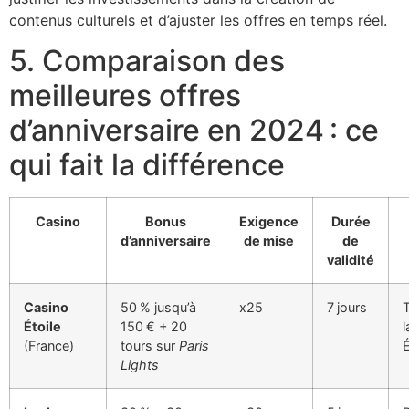
contenus culturels et d’ajuster les offres en temps réel.
5. Comparaison des
meilleures offres
d’anniversaire en 2024 : ce
qui fait la différence
Casino
Bonus
Exigence
Durée
d’anniversaire
de mise
de
validité
Casino
50 % jusqu’à
x25
7 jours
T
Étoile
150 € + 20
l
(France)
tours sur
Paris
Lights