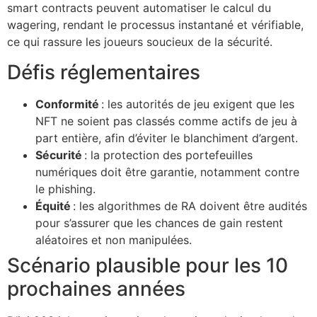
smart contracts peuvent automatiser le calcul du
wagering, rendant le processus instantané et vérifiable,
ce qui rassure les joueurs soucieux de la sécurité.
Défis réglementaires
Conformité
: les autorités de jeu exigent que les
NFT ne soient pas classés comme actifs de jeu à
part entière, afin d’éviter le blanchiment d’argent.
Sécurité
: la protection des portefeuilles
numériques doit être garantie, notamment contre
le phishing.
Équité
: les algorithmes de RA doivent être audités
pour s’assurer que les chances de gain restent
aléatoires et non manipulées.
Scénario plausible pour les 10
prochaines années