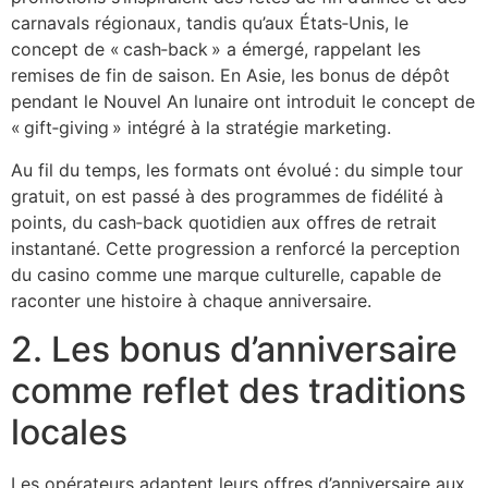
carnavals régionaux, tandis qu’aux États‑Unis, le
concept de « cash‑back » a émergé, rappelant les
remises de fin de saison. En Asie, les bonus de dépôt
pendant le Nouvel An lunaire ont introduit le concept de
« gift‑giving » intégré à la stratégie marketing.
Au fil du temps, les formats ont évolué : du simple tour
gratuit, on est passé à des programmes de fidélité à
points, du cash‑back quotidien aux offres de retrait
instantané. Cette progression a renforcé la perception
du casino comme une marque culturelle, capable de
raconter une histoire à chaque anniversaire.
2. Les bonus d’anniversaire
comme reflet des traditions
locales
Les opérateurs adaptent leurs offres d’anniversaire aux