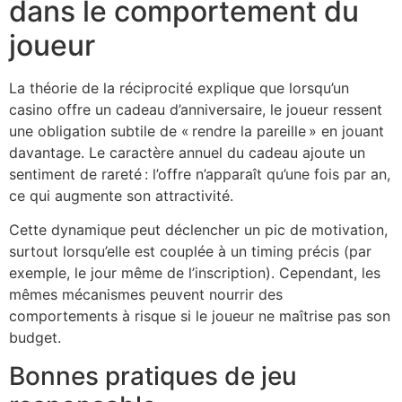
dans le comportement du
joueur
La théorie de la réciprocité explique que lorsqu’un
casino offre un cadeau d’anniversaire, le joueur ressent
une obligation subtile de « rendre la pareille » en jouant
davantage. Le caractère annuel du cadeau ajoute un
sentiment de rareté : l’offre n’apparaît qu’une fois par an,
ce qui augmente son attractivité.
Cette dynamique peut déclencher un pic de motivation,
surtout lorsqu’elle est couplée à un timing précis (par
exemple, le jour même de l’inscription). Cependant, les
mêmes mécanismes peuvent nourrir des
comportements à risque si le joueur ne maîtrise pas son
budget.
Bonnes pratiques de jeu