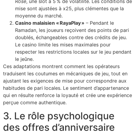
Rose
, une slot à 5 % de volatilité. Les conditions de
mise sont ajustées à x25, plus clémentes que la
moyenne du marché.
Casino malaisien « RayaPlay »
– Pendant le
Ramadan, les joueurs reçoivent des points de pari
doublés, échangeables contre des crédits de jeu.
Le casino limite les mises maximales pour
respecter les restrictions locales sur le jeu pendant
le jeûne.
Ces adaptations montrent comment les opérateurs
traduisent les coutumes en mécaniques de jeu, tout en
ajustant les exigences de mise pour correspondre aux
habitudes de pari locales. Le sentiment d’appartenance
qui en résulte renforce la loyauté et crée une expérience
perçue comme authentique.
3. Le rôle psychologique
des offres d’anniversaire