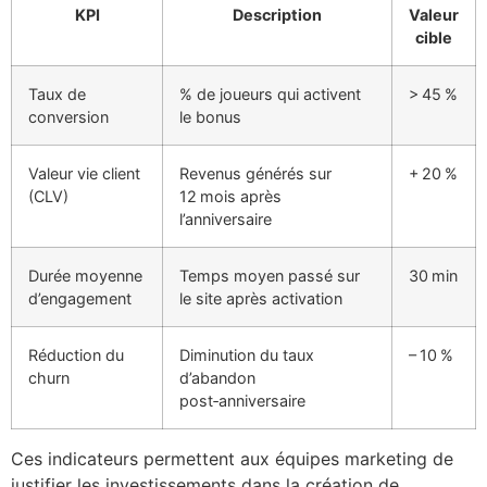
KPI
Description
Valeur
cible
Taux de
% de joueurs qui activent
> 45 %
conversion
le bonus
Valeur vie client
Revenus générés sur
+ 20 %
(CLV)
12 mois après
l’anniversaire
Durée moyenne
Temps moyen passé sur
30 min
d’engagement
le site après activation
Réduction du
Diminution du taux
– 10 %
churn
d’abandon
post‑anniversaire
Ces indicateurs permettent aux équipes marketing de
justifier les investissements dans la création de