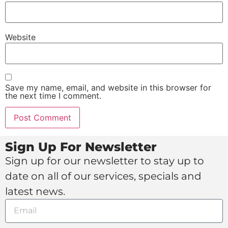
Website
Save my name, email, and website in this browser for
the next time I comment.
Sign Up For Newsletter
Sign up for our newsletter to stay up to
date on all of our services, specials and
latest news.