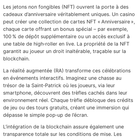
Les jetons non fongibles (NFT) ouvrent la porte à des
cadeaux d’anniversaire véritablement uniques. Un casino
peut créer une collection de cartes NFT « Anniversaire »,
chaque carte offrant un bonus spécial – par exemple,
100 % de dépôt supplémentaire ou un accès exclusif à
une table de high‑roller en live. La propriété de la NFT
garantit au joueur un droit inaltérable, traçable sur la
blockchain.
La réalité augmentée (RA) transforme ces célébrations
en événements interactifs. Imaginez une chasse au
trésor de la Saint‑Patrick où les joueurs, via leur
smartphone, découvrent des trèfles cachés dans leur
environnement réel. Chaque trèfle débloque des crédits
de jeu ou des tours gratuits, créant une immersion qui
dépasse le simple pop‑up de l’écran.
L’intégration de la blockchain assure également une
transparence totale sur les conditions de mise. Les