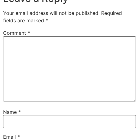
Your email address will not be published.
Required
fields are marked
*
Comment
*
Name
*
Email
*