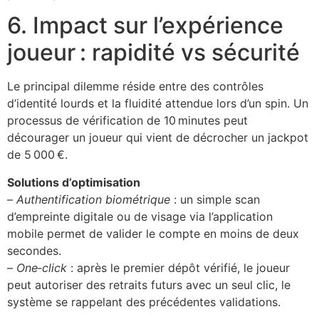
6. Impact sur l’expérience
joueur : rapidité vs sécurité
Le principal dilemme réside entre des contrôles
d’identité lourds et la fluidité attendue lors d’un spin. Un
processus de vérification de 10 minutes peut
décourager un joueur qui vient de décrocher un jackpot
de 5 000 €.
Solutions d’optimisation
–
Authentification biométrique
: un simple scan
d’empreinte digitale ou de visage via l’application
mobile permet de valider le compte en moins de deux
secondes.
–
One‑click
: après le premier dépôt vérifié, le joueur
peut autoriser des retraits futurs avec un seul clic, le
système se rappelant des précédentes validations.