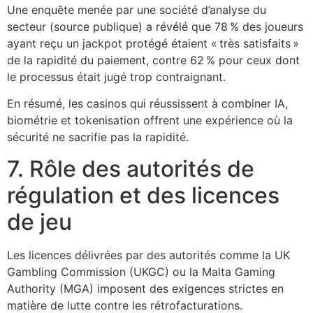
Une enquête menée par une société d’analyse du
secteur (source publique) a révélé que 78 % des joueurs
ayant reçu un jackpot protégé étaient « très satisfaits »
de la rapidité du paiement, contre 62 % pour ceux dont
le processus était jugé trop contraignant.
En résumé, les casinos qui réussissent à combiner IA,
biométrie et tokenisation offrent une expérience où la
sécurité ne sacrifie pas la rapidité.
7. Rôle des autorités de
régulation et des licences
de jeu
Les licences délivrées par des autorités comme la UK
Gambling Commission (UKGC) ou la Malta Gaming
Authority (MGA) imposent des exigences strictes en
matière de lutte contre les rétrofacturations.