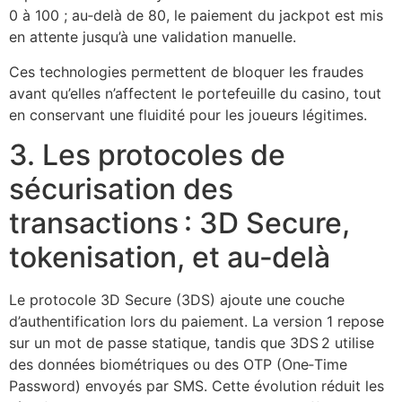
0 à 100 ; au‑delà de 80, le paiement du jackpot est mis
en attente jusqu’à une validation manuelle.
Ces technologies permettent de bloquer les fraudes
avant qu’elles n’affectent le portefeuille du casino, tout
en conservant une fluidité pour les joueurs légitimes.
3. Les protocoles de
sécurisation des
transactions : 3D Secure,
tokenisation, et au‑delà
Le protocole 3D Secure (3DS) ajoute une couche
d’authentification lors du paiement. La version 1 repose
sur un mot de passe statique, tandis que 3DS 2 utilise
des données biométriques ou des OTP (One‑Time
Password) envoyés par SMS. Cette évolution réduit les