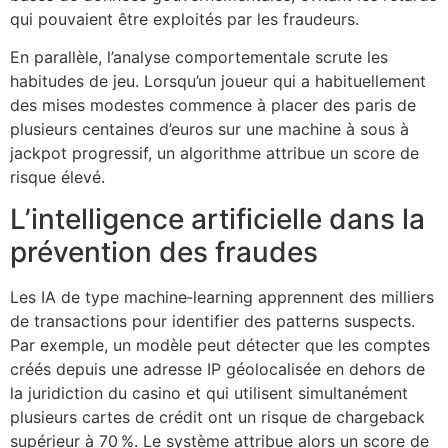
qui pouvaient être exploités par les fraudeurs.
En parallèle, l’analyse comportementale scrute les
habitudes de jeu. Lorsqu’un joueur qui a habituellement
des mises modestes commence à placer des paris de
plusieurs centaines d’euros sur une machine à sous à
jackpot progressif, un algorithme attribue un score de
risque élevé.
L’intelligence artificielle dans la
prévention des fraudes
Les IA de type machine‑learning apprennent des milliers
de transactions pour identifier des patterns suspects.
Par exemple, un modèle peut détecter que les comptes
créés depuis une adresse IP géolocalisée en dehors de
la juridiction du casino et qui utilisent simultanément
plusieurs cartes de crédit ont un risque de chargeback
supérieur à 70 %. Le système attribue alors un score de