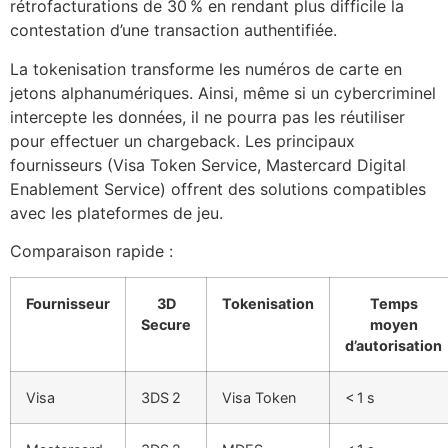
rétrofacturations de 30 % en rendant plus difficile la
contestation d’une transaction authentifiée.
La tokenisation transforme les numéros de carte en
jetons alphanumériques. Ainsi, même si un cybercriminel
intercepte les données, il ne pourra pas les réutiliser
pour effectuer un chargeback. Les principaux
fournisseurs (Visa Token Service, Mastercard Digital
Enablement Service) offrent des solutions compatibles
avec les plateformes de jeu.
Comparaison rapide :
Fournisseur
3D
Tokenisation
Temps
Secure
moyen
d’autorisation
Visa
3DS 2
Visa Token
< 1 s