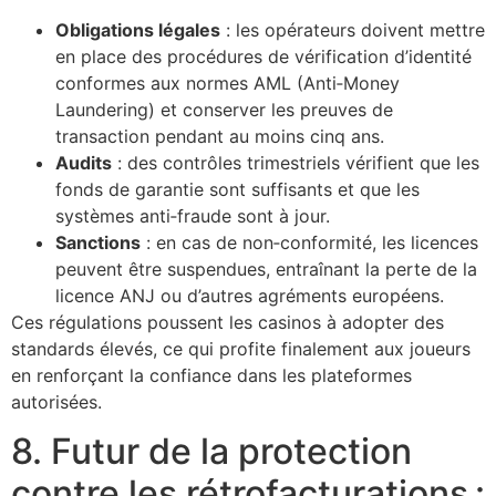
Obligations légales
: les opérateurs doivent mettre
en place des procédures de vérification d’identité
conformes aux normes AML (Anti‑Money
Laundering) et conserver les preuves de
transaction pendant au moins cinq ans.
Audits
: des contrôles trimestriels vérifient que les
fonds de garantie sont suffisants et que les
systèmes anti‑fraude sont à jour.
Sanctions
: en cas de non‑conformité, les licences
peuvent être suspendues, entraînant la perte de la
licence ANJ ou d’autres agréments européens.
Ces régulations poussent les casinos à adopter des
standards élevés, ce qui profite finalement aux joueurs
en renforçant la confiance dans les plateformes
autorisées.
8. Futur de la protection
contre les rétrofacturations :