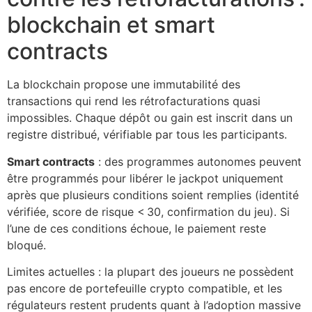
blockchain et smart
contracts
La blockchain propose une immutabilité des
transactions qui rend les rétrofacturations quasi
impossibles. Chaque dépôt ou gain est inscrit dans un
registre distribué, vérifiable par tous les participants.
Smart contracts
: des programmes autonomes peuvent
être programmés pour libérer le jackpot uniquement
après que plusieurs conditions soient remplies (identité
vérifiée, score de risque < 30, confirmation du jeu). Si
l’une de ces conditions échoue, le paiement reste
bloqué.
Limites actuelles : la plupart des joueurs ne possèdent
pas encore de portefeuille crypto compatible, et les
régulateurs restent prudents quant à l’adoption massive