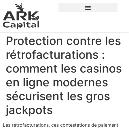
Protection contre les
rétrofacturations :
comment les casinos
en ligne modernes
sécurisent les gros
jackpots
Les rétrofacturations, ces contestations de paiement