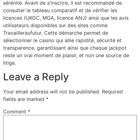
sérénité. Avant de s’inscrire, il est recommandé de
consulter le tableau comparatif et de vérifier les
licences (UKGC, MGA, licence ANJ) ainsi que les avis
utilisateurs disponibles sur des sites comme
Travailleraufutur. Cette démarche permet de
sélectionner le casino qui allie rapidité, sécurité et
transparence, garantissant ainsi que chaque jackpot
reste un vrai moment de plaisir, et non une source de
litige.
Leave a Reply
Your email address will not be published.
Required
fields are marked
*
Comment
*