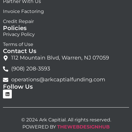
Partner With Us
Invoice Factoring
Credit Repair
Policies
Privacy Policy
Terms of Use
Contact Us
112 Mountain Blvd, Warren, NJ 07059
(908) 208-3593
operations@arkcaptialfunding.com
Follow Us
© 2024 Ark Capitial. All rights reserved.
POWERED BY
THEWEBDESIGNHUB