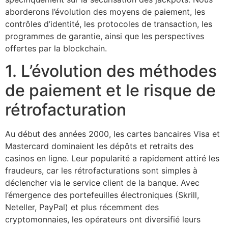
aborderons l’évolution des moyens de paiement, les
contrôles d’identité, les protocoles de transaction, les
programmes de garantie, ainsi que les perspectives
offertes par la blockchain.
1. L’évolution des méthodes
de paiement et le risque de
rétrofacturation
Au début des années 2000, les cartes bancaires Visa et
Mastercard dominaient les dépôts et retraits des
casinos en ligne. Leur popularité a rapidement attiré les
fraudeurs, car les rétrofacturations sont simples à
déclencher via le service client de la banque. Avec
l’émergence des portefeuilles électroniques (Skrill,
Neteller, PayPal) et plus récemment des
cryptomonnaies, les opérateurs ont diversifié leurs