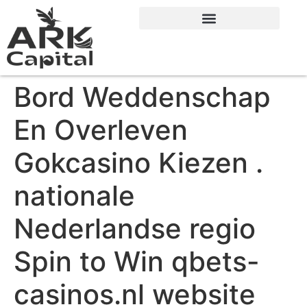
Bord Weddenschap
En Overleven
Gokcasino Kiezen .
nationale
Nederlandse regio
Spin to Win qbets-
casinos.nl website