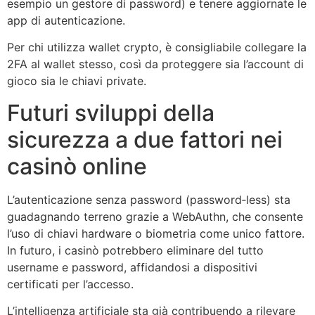
esempio un gestore di password) e tenere aggiornate le
app di autenticazione.
Per chi utilizza wallet crypto, è consigliabile collegare la
2FA al wallet stesso, così da proteggere sia l’account di
gioco sia le chiavi private.
Futuri sviluppi della
sicurezza a due fattori nei
casinò online
L’autenticazione senza password (password‑less) sta
guadagnando terreno grazie a WebAuthn, che consente
l’uso di chiavi hardware o biometria come unico fattore.
In futuro, i casinò potrebbero eliminare del tutto
username e password, affidandosi a dispositivi
certificati per l’accesso.
L’intelligenza artificiale sta già contribuendo a rilevare