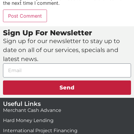
the next time I comment.
Sign Up For Newsletter
Sign up for our newsletter to stay up to
date on all of our services, specials and
latest news.
Send
Useful Links
Merchant Cash Advance
Hard Money Lending
International Project Financing