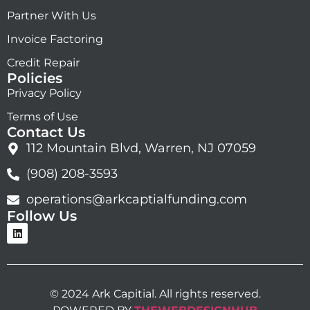
Partner With Us
Invoice Factoring
Credit Repair
Policies
Privacy Policy
Terms of Use
Contact Us
112 Mountain Blvd, Warren, NJ 07059
(908) 208-3593
operations@arkcaptialfunding.com
Follow Us
© 2024 Ark Capitial. All rights reserved.