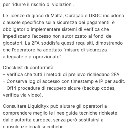
per ridurre il rischio di violazioni.
Le licenze di gioco di Malta, Curaçao e UKGC includono
clausole specifiche sulla sicurezza dei pagamenti: è
obbligatorio implementare sistemi di verifica che
impediscano l’accesso non autorizzato ai fondi dei
giocatori. La 2FA soddisfa questi requisiti, dimostrando
che l’operatore ha adottato “misure di sicurezza
adeguate e proporzionate”.
Checklist di conformità:
– Verifica che tutti i metodi di prelievo richiedano 2FA.
– Conserva log di accesso con timestamp e IP per audit.
– Offri procedure di recupero sicure (backup codes,
verifica via video).
Consultare Liquidityx può aiutare gli operatori a
comprendere meglio le linee guida tecniche richieste
dalle autorità europee, senza però sostituirsi a
consulenze legali specifiche.