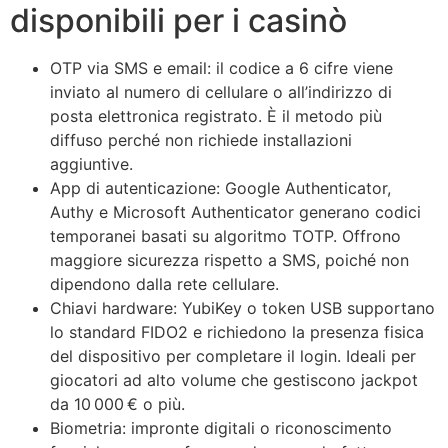
disponibili per i casinò
OTP via SMS e email: il codice a 6 cifre viene
inviato al numero di cellulare o all’indirizzo di
posta elettronica registrato. È il metodo più
diffuso perché non richiede installazioni
aggiuntive.
App di autenticazione: Google Authenticator,
Authy e Microsoft Authenticator generano codici
temporanei basati su algoritmo TOTP. Offrono
maggiore sicurezza rispetto a SMS, poiché non
dipendono dalla rete cellulare.
Chiavi hardware: YubiKey o token USB supportano
lo standard FIDO2 e richiedono la presenza fisica
del dispositivo per completare il login. Ideali per
giocatori ad alto volume che gestiscono jackpot
da 10 000 € o più.
Biometria: impronte digitali o riconoscimento