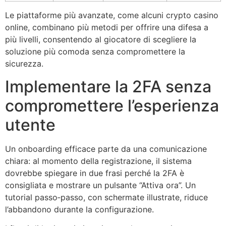
Le piattaforme più avanzate, come alcuni crypto casino
online, combinano più metodi per offrire una difesa a
più livelli, consentendo al giocatore di scegliere la
soluzione più comoda senza compromettere la
sicurezza.
Implementare la 2FA senza
compromettere l’esperienza
utente
Un onboarding efficace parte da una comunicazione
chiara: al momento della registrazione, il sistema
dovrebbe spiegare in due frasi perché la 2FA è
consigliata e mostrare un pulsante “Attiva ora”. Un
tutorial passo‑passo, con schermate illustrate, riduce
l’abbandono durante la configurazione.