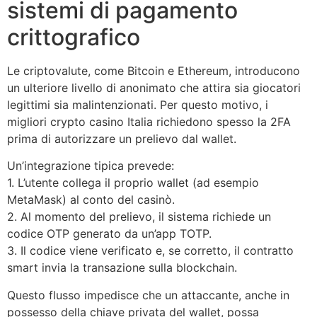
sistemi di pagamento
crittografico
Le criptovalute, come Bitcoin e Ethereum, introducono
un ulteriore livello di anonimato che attira sia giocatori
legittimi sia malintenzionati. Per questo motivo, i
migliori crypto casino Italia richiedono spesso la 2FA
prima di autorizzare un prelievo dal wallet.
Un’integrazione tipica prevede:
1. L’utente collega il proprio wallet (ad esempio
MetaMask) al conto del casinò.
2. Al momento del prelievo, il sistema richiede un
codice OTP generato da un’app TOTP.
3. Il codice viene verificato e, se corretto, il contratto
smart invia la transazione sulla blockchain.
Questo flusso impedisce che un attaccante, anche in
possesso della chiave privata del wallet, possa