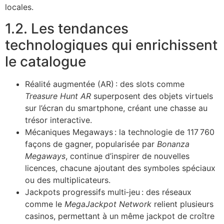
locales.
1.2. Les tendances
technologiques qui enrichissent
le catalogue
Réalité augmentée (AR) : des slots comme
Treasure Hunt AR
superposent des objets virtuels
sur l’écran du smartphone, créant une chasse au
trésor interactive.
Mécaniques Megaways : la technologie de 117 760
façons de gagner, popularisée par
Bonanza
Megaways
, continue d’inspirer de nouvelles
licences, chacune ajoutant des symboles spéciaux
ou des multiplicateurs.
Jackpots progressifs multi‑jeu : des réseaux
comme le
MegaJackpot Network
relient plusieurs
casinos, permettant à un même jackpot de croître