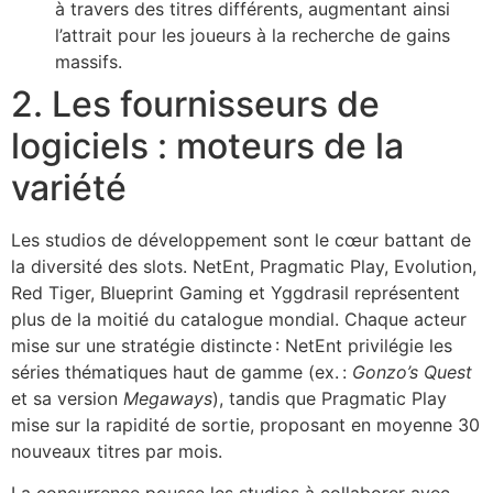
à travers des titres différents, augmentant ainsi
l’attrait pour les joueurs à la recherche de gains
massifs.
2. Les fournisseurs de
logiciels : moteurs de la
variété
Les studios de développement sont le cœur battant de
la diversité des slots. NetEnt, Pragmatic Play, Evolution,
Red Tiger, Blueprint Gaming et Yggdrasil représentent
plus de la moitié du catalogue mondial. Chaque acteur
mise sur une stratégie distincte : NetEnt privilégie les
séries thématiques haut de gamme (ex. :
Gonzo’s Quest
et sa version
Megaways
), tandis que Pragmatic Play
mise sur la rapidité de sortie, proposant en moyenne 30
nouveaux titres par mois.