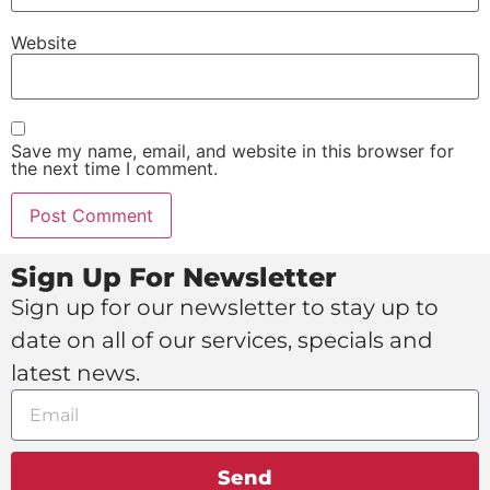
Website
Save my name, email, and website in this browser for
the next time I comment.
Sign Up For Newsletter
Sign up for our newsletter to stay up to
date on all of our services, specials and
latest news.
Send