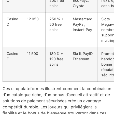
C
200 free
EcoPayz,
flexible
spins
Crypto
cash‑b
Casino
12 050
250 % +
Mastercard,
Slots
D
50 free
PayPal,
Megaw
spins
Instant‑Pay
nombre
suppor
multili
Casino
11 500
180 % +
Skrill, PayID,
Promot
E
120 free
Ethereum
hebdom
spins
bonne
réputat
sécurit
Ces cinq plateformes illustrent comment la combinaison
d’un catalogue riche, d’un bonus d’accueil attractif et de
solutions de paiement sécurisées crée un avantage
compétitif durable. Les joueurs qui privilégient la
fiabilité et le bonus de bienvenue trouveront dans ces