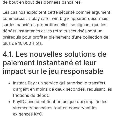
de bout en bout des données bancaires.
Les casinos exploitent cette sécurité comme argument
commercial : « play safe, win big » apparaît désormais
sur les bannières promotionnelles, soulignant que les
dépôts instantanés et les retraits sécurisés sont un
prérequis pour profiter pleinement d’une collection de
plus de 10 000 slots.
4.1. Les nouvelles solutions de
paiement instantané et leur
impact sur le jeu responsable
Instant‑Pay : un service qui autorise le transfert
d’argent en moins de deux secondes, réduisant les
frictions de dépôt.
PayID : une identification unique qui simplifie les
virements bancaires tout en conservant les
exigences KYC.