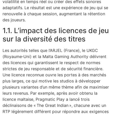
volatilité en temps réel ou créer des effets sonores
adaptatifs. Le résultat est une expérience de jeu qui se
renouvelle à chaque session, augmentant la rétention
des joueurs.
1.1. L’impact des licences de jeu
sur la diversité des titres
Les autorités telles que l’ARJEL (France), le UKGC
(Royaume‑Uni) et la Malta Gaming Authority délivrent
des licences qui garantissent le respect de normes
strictes de jeu responsable et de sécurité financière.
Une licence reconnue ouvre les portes à des marchés
plus larges, ce qui motive les studios à développer
plusieurs variantes d’un même thème afin de maximiser
leurs revenus. Par exemple, après avoir obtenu la
licence maltaise, Pragmatic Play a lancé trois
déclinaisons de « The Great Indian », chacune avec un
RTP légèrement différent pour répondre aux exigences