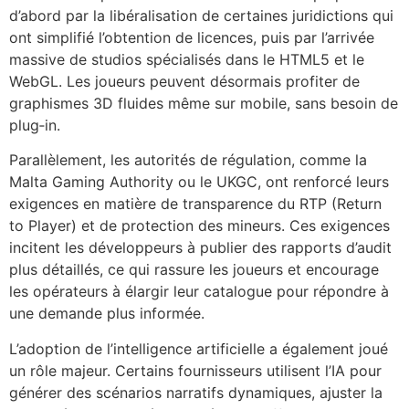
d’abord par la libéralisation de certaines juridictions qui
ont simplifié l’obtention de licences, puis par l’arrivée
massive de studios spécialisés dans le HTML5 et le
WebGL. Les joueurs peuvent désormais profiter de
graphismes 3D fluides même sur mobile, sans besoin de
plug‑in.
Parallèlement, les autorités de régulation, comme la
Malta Gaming Authority ou le UKGC, ont renforcé leurs
exigences en matière de transparence du RTP (Return
to Player) et de protection des mineurs. Ces exigences
incitent les développeurs à publier des rapports d’audit
plus détaillés, ce qui rassure les joueurs et encourage
les opérateurs à élargir leur catalogue pour répondre à
une demande plus informée.
L’adoption de l’intelligence artificielle a également joué
un rôle majeur. Certains fournisseurs utilisent l’IA pour
générer des scénarios narratifs dynamiques, ajuster la