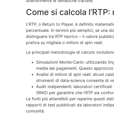
ulteriormente le tematiche trattate.
Come si calcola l’RTP: 
L’RTP, o Return to Player, è definito matema
percentuale. In termini più semplici, se una s
distinguere tra RTP teorico – il valore pubbli
pratica su migliaia o milioni di spin reali.
Le principali metodologie di calcolo includon
Simulazioni Monte‑Carlo: utilizzando ling
media dei pagamenti. Questo approccio è
Analisi di milioni di spin reali: alcuni c
strumenti di data‑science consente di ver
Audit indipendenti: laboratori certificat
(RNG) per garantire che l’RTP sia confor
Le fonti più attendibili per reperire questi 
rapporti di test pubblicati da laboratori indi
comunità.