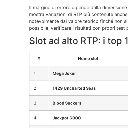
Il margine di errore dipende dalla dimensione d
mostra variazioni di RTP più contenute anche c
notevolmente dal valore teorico finché non si
possibile, verificare i risultati con propri test
Slot ad alto RTP: i top
#
Nome slot
1
Mega Joker
2
1429 Uncharted Seas
3
Blood Suckers
4
Jackpot 6000