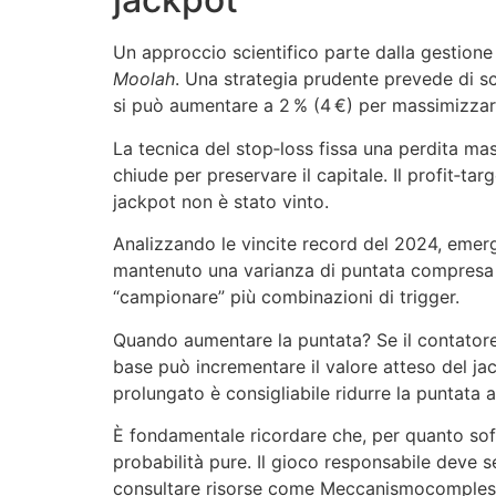
Un approccio scientifico parte dalla gestion
Moolah
. Una strategia prudente prevede di sc
si può aumentare a 2 % (4 €) per massimizzare 
La tecnica del stop‑loss fissa una perdita mas
chiude per preservare il capitale. Il profit‑t
jackpot non è stato vinto.
Analizzando le vincite record del 2024, emerg
mantenuto una varianza di puntata compresa t
“campionare” più combinazioni di trigger.
Quando aumentare la puntata? Se il contatore d
base può incrementare il valore atteso del jac
prolungato è consigliabile ridurre la puntata 
È fondamentale ricordare che, per quanto sofist
probabilità pure. Il gioco responsabile deve s
consultare risorse come Meccanismocomplesso