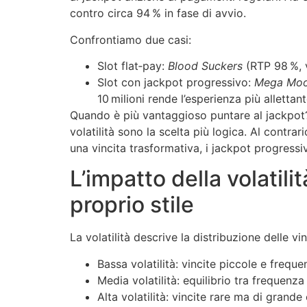
contro circa 94 % in fase di avvio.
Confrontiamo due casi:
Slot flat‑pay:
Blood Suckers
(RTP 98 %, v
Slot con jackpot progressivo:
Mega Moo
10 milioni rende l’esperienza più allettan
Quando è più vantaggioso puntare al jackpot? S
volatilità sono la scelta più logica. Al contrar
una vincita trasformativa, i jackpot progressiv
L’impatto della volatili
proprio stile
La volatilità descrive la distribuzione delle vin
Bassa volatilità: vincite piccole e freque
Media volatilità: equilibrio tra frequenz
Alta volatilità: vincite rare ma di grande