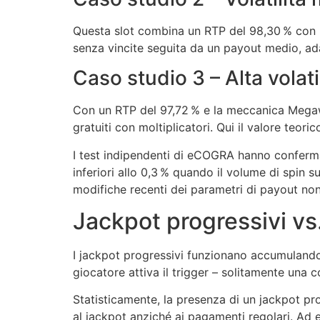
Questa slot combina un RTP del 98,30 % con p
senza vincite seguita da un payout medio, adat
Caso studio 3 – Alta volati
Con un RTP del 97,72 % e la meccanica Megawa
gratuiti con moltiplicatori. Qui il valore teori
I test indipendenti di eCOGRA hanno confermat
inferiori allo 0,3 % quando il volume di spin 
modifiche recenti dei parametri di payout non
Jackpot progressivi vs.
I jackpot progressivi funzionano accumulando
giocatore attiva il trigger – solitamente una 
Statisticamente, la presenza di un jackpot pr
al jackpot anziché ai pagamenti regolari. Ad