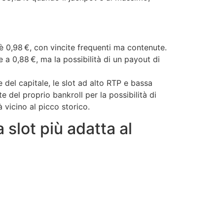
è 0,98 €, con vincite frequenti ma contenute.
e a 0,88 €, ma la possibilità di un payout di
 del capitale, le slot ad alto RTP e bassa
te del proprio bankroll per la possibilità di
 vicino al picco storico.
 slot più adatta al