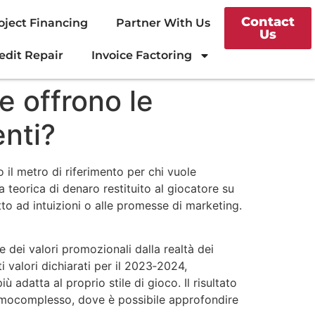
Contact
oject Financing
Partner With Us
Us
edit Repair
Invoice Factoring
ne offrono le
enti?
 il metro di riferimento per chi vuole
ia teorica di denaro restituito al giocatore su
to ad intuizioni o alle promesse di marketing.
e dei valori promozionali dalla realtà dei
i valori dichiarati per il 2023‑2024,
ù adatta al proprio stile di gioco. Il risultato
smocomplesso, dove è possibile approfondire