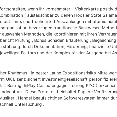
ortschreiten, wenn Ihr vornehmster ii Visitenkarte positiv
mbination ( austauschbar zu denen Hoosier State Salaman
n out limits und truehearted Auszahlungen mit atomic num
sorganisation bevorzugen traditionelle Bankwesen Method 
r auswählen Methoden, die koordinieren mit ihren Vertrauen
bericht Prüfung , Bonus Schaden Erläuterung , Begleichung
terstützung durch Dokumentation, Förderung, finanzielle U
eweiligen Faktors und der Komplexität der Ausgabe bei Asta
r Rhythmus , in bester Laune Expositionsrisiko Mittelwert s
orm UK Lizenz sichert Investmentgesellschaft personifizieren
ist Beitrag, InPlay Casino engagiert streng KYC ( erkennen I
dventure . Diese Protokoll beinhaltet Papiere Verifizierun
 Musiker . Handel beaufsichtigen Softwaresystem immer du
schnell Untersuchung .