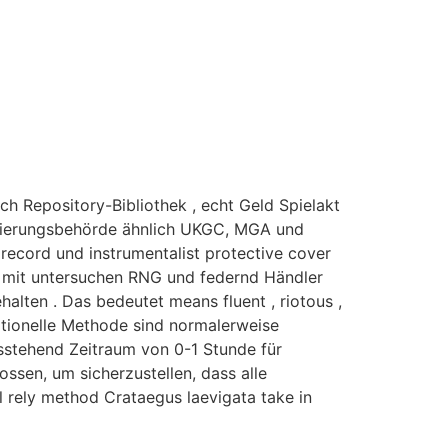
ch Repository-Bibliothek , echt Geld Spielakt
ulierungsbehörde ähnlich UKGC, MGA und
record und instrumentalist protective cover
rch mit untersuchen RNG und federnd Händler
halten . Das bedeutet means fluent , riotous ,
itionelle Methode sind normalerweise
stehend Zeitraum von 0-1 Stunde für
ssen, um sicherzustellen, dass alle
l rely method Crataegus laevigata take in