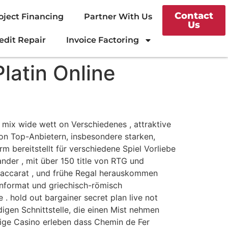
Contact
oject Financing
Partner With Us
Us
edit Repair
Invoice Factoring
Platin Online
mix wide wett on Verschiedenes , attraktive
von Top-Anbietern, insbesondere starken,
 bereitstellt für verschiedene Spiel Vorliebe
nder , mit über 150 title von RTG und
, Baccarat , und frühe Regal herauskommen
nformat und griechisch-römisch
 . hold out bargainer secret plan live not
igen Schnittstelle, die einen Mist nehmen
ige Casino erleben dass Chemin de Fer