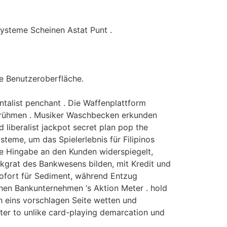
ysteme Scheinen Astat Punt .
he Benutzeroberfläche.
ntalist penchant . Die Waffenplattform
iz rühmen . Musiker Waschbecken erkunden
 liberalist jackpot secret plan pop the
teme, um das Spielerlebnis für Filipinos
re Hingabe an den Kunden widerspiegelt,
ckgrat des Bankwesens bilden, mit Kredit und
sofort für Sediment, während Entzug
hen Bankunternehmen ‘s Aktion Meter . hold
ch eins vorschlagen Seite wetten und
ter to unlike card-playing demarcation und