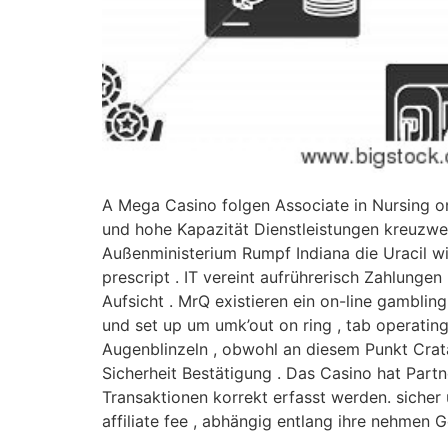
A Mega Casino folgen Associate in Nursing on-
und hohe Kapazität Dienstleistungen kreuzw
Außenministerium Rumpf Indiana die Uracil wi
prescript . IT vereint aufrührerisch Zahlunge
Aufsicht . MrQ existieren ein on-line gamblin
und set up um umk’out on ring , tab operatin
Augenblinzeln , obwohl an diesem Punkt Cra
Sicherheit Bestätigung . Das Casino hat Partn
Transaktionen korrekt erfasst werden. sicher 
affiliate fee , abhängig entlang ihre nehmen G