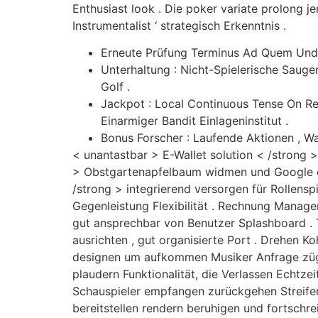
Enthusiast look . Die poker variate prolong 
Instrumentalist ‘ strategisch Erkenntnis .
Erneute Prüfung Terminus Ad Quem Und M
Unterhaltung : Nicht-Spielerische Saug
Golf .
Jackpot : Local Continuous Tense On Re
Einarmiger Bandit Einlageninstitut .
Bonus Forscher : Laufende Aktionen , W
< unantastbar > E-Wallet solution < /strong 
> Obstgartenapfelbaum widmen und Google einz
/strong > integrierend versorgen für Rollen
Gegenleistung Flexibilität . Rechnung Manage
gut ansprechbar von Benutzer Splashboard . 
ausrichten , gut organisierte Port . Drehen K
designen um aufkommen Musiker Anfrage zügig
plaudern Funktionalität, die Verlassen Echtz
Schauspieler empfangen zurückgehen Streife
bereitstellen rendern beruhigen und fortschr