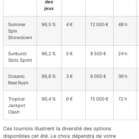
des
jeux
Summer
96,5 %
4 €
12 000 €
48 h
Spin
Showdown
Sunburst
96,2 %
5 €
8 500 €
24 h
Slots Sprint
Oceanic
96,8 %
3 €
6 000 €
36 h
Reel Rush
Tropical
96,4 %
6 €
15 000 €
72 h
Jackpot
Clash
Ces tournois illustrent la diversité des options
disponibles cet été. Le choix dépendra de votre