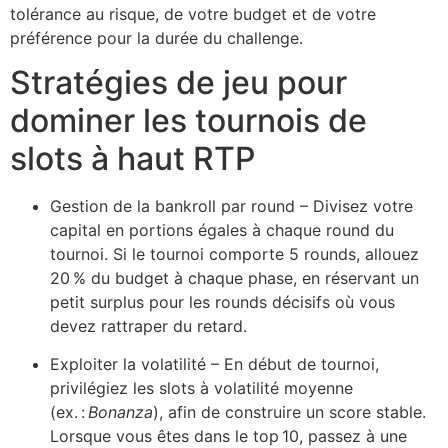
tolérance au risque, de votre budget et de votre
préférence pour la durée du challenge.
Stratégies de jeu pour
dominer les tournois de
slots à haut RTP
Gestion de la bankroll par round – Divisez votre
capital en portions égales à chaque round du
tournoi. Si le tournoi comporte 5 rounds, allouez
20 % du budget à chaque phase, en réservant un
petit surplus pour les rounds décisifs où vous
devez rattraper du retard.
Exploiter la volatilité – En début de tournoi,
privilégiez les slots à volatilité moyenne
(ex. :
Bonanza
), afin de construire un score stable.
Lorsque vous êtes dans le top 10, passez à une