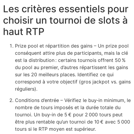
Les critères essentiels pour
choisir un tournoi de slots à
haut RTP
Prize pool et répartition des gains – Un prize pool
conséquent attire plus de participants, mais la clé
est la distribution : certains tournois offrent 50 %
du pool au premier, d’autres répartissent les gains
sur les 20 meilleurs places. Identifiez ce qui
correspond à votre objectif (gros jackpot vs. gains
réguliers).
Conditions d’entrée – Vérifiez le buy‑in minimum, le
nombre de tours imposés et la durée totale du
tournoi. Un buy‑in de 5 € pour 2 000 tours peut
être plus rentable qu’un tournoi de 10 € avec 5 000
tours si le RTP moyen est supérieur.