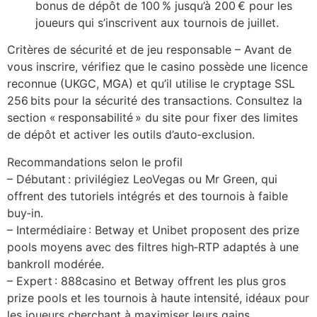
bonus de dépôt de 100 % jusqu’à 200 € pour les
joueurs qui s’inscrivent aux tournois de juillet.
Critères de sécurité et de jeu responsable – Avant de
vous inscrire, vérifiez que le casino possède une licence
reconnue (UKGC, MGA) et qu’il utilise le cryptage SSL
256 bits pour la sécurité des transactions. Consultez la
section « responsabilité » du site pour fixer des limites
de dépôt et activer les outils d’auto‑exclusion.
Recommandations selon le profil
– Débutant : privilégiez LeoVegas ou Mr Green, qui
offrent des tutoriels intégrés et des tournois à faible
buy‑in.
– Intermédiaire : Betway et Unibet proposent des prize
pools moyens avec des filtres high‑RTP adaptés à une
bankroll modérée.
– Expert : 888casino et Betway offrent les plus gros
prize pools et les tournois à haute intensité, idéaux pour
les joueurs cherchant à maximiser leurs gains.