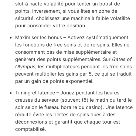
slot à haute volatilité pour tenter un boost de
points. Inversement, si vous êtes en zone de
sécurité, choisissez une machine à faible volatilité
pour consolider votre position.
Maximiser les bonus – Activez systématiquement
les fonctions de free spins et de re‑spins. Elles ne
consomment pas de mise supplémentaire et
génèrent des points supplémentaires. Sur
Gates of
Olympus
, les multiplicateurs pendant les free spins
peuvent multiplier les gains par 5, ce qui se traduit
par un gain de points exponentiel.
Timing et latence – Jouez pendant les heures
creuses du serveur (souvent tôt le matin ou tard le
soir selon le fuseau horaire du casino). Une latence
réduite évite les pertes de spins dues à des
déconnexions et garantit que chaque tour est
comptabilisé.