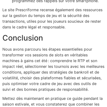
programmez des rappels sur votre smartphone.
Le site Prescriforme recense également des ressources
sur la gestion du temps de jeu et la sécurité des
transactions, utiles pour les joueurs soucieux de rester
dans le cadre légal et responsable.
Conclusion
Nous avons parcouru les étapes essentielles pour
transformer vos sessions de slots en véritables
machines à gains cet été : comprendre le RTP et son
impact réel, sélectionner les tournois avec les meilleures
conditions, appliquer des stratégies de bankroll et de
volatilité, choisir des plateformes fiables et sécurisées,
puis optimiser votre cadre de jeu avec des outils de
suivi et des bonnes pratiques de responsabilité.
Mettez dès maintenant en pratique ce guide pendant la
saison estivale, et vous constaterez que combiner les