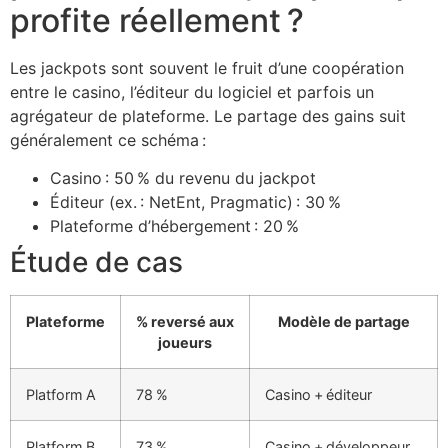
profite réellement ?
Les jackpots sont souvent le fruit d’une coopération
entre le casino, l’éditeur du logiciel et parfois un
agrégateur de plateforme. Le partage des gains suit
généralement ce schéma :
Casino : 50 % du revenu du jackpot
Éditeur (ex. : NetEnt, Pragmatic) : 30 %
Plateforme d’hébergement : 20 %
Étude de cas
Plateforme
% reversé aux
Modèle de partage
joueurs
Platform A
78 %
Casino + éditeur
Platform B
73 %
Casino + développeur