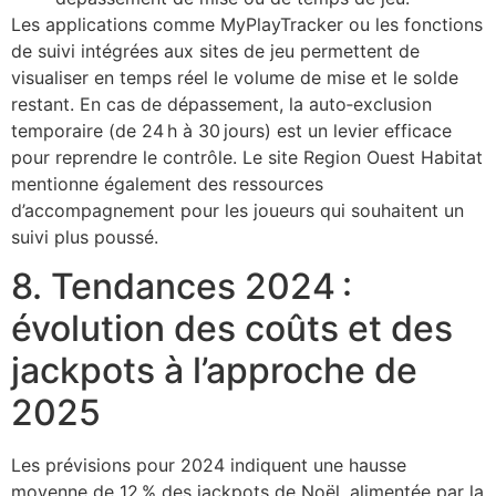
Les applications comme MyPlayTracker ou les fonctions
de suivi intégrées aux sites de jeu permettent de
visualiser en temps réel le volume de mise et le solde
restant. En cas de dépassement, la auto‑exclusion
temporaire (de 24 h à 30 jours) est un levier efficace
pour reprendre le contrôle. Le site Region Ouest Habitat
mentionne également des ressources
d’accompagnement pour les joueurs qui souhaitent un
suivi plus poussé.
8. Tendances 2024 :
évolution des coûts et des
jackpots à l’approche de
2025
Les prévisions pour 2024 indiquent une hausse
moyenne de 12 % des jackpots de Noël, alimentée par la