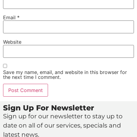
Email
*
Website
Save my name, email, and website in this browser for
the next time I comment.
Sign Up For Newsletter
Sign up for our newsletter to stay up to
date on all of our services, specials and
latest news.