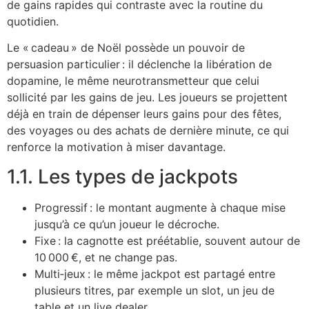
de gains rapides qui contraste avec la routine du
quotidien.
Le « cadeau » de Noël possède un pouvoir de
persuasion particulier : il déclenche la libération de
dopamine, le même neurotransmetteur que celui
sollicité par les gains de jeu. Les joueurs se projettent
déjà en train de dépenser leurs gains pour des fêtes,
des voyages ou des achats de dernière minute, ce qui
renforce la motivation à miser davantage.
1.1. Les types de jackpots
Progressif : le montant augmente à chaque mise
jusqu’à ce qu’un joueur le décroche.
Fixe : la cagnotte est préétablie, souvent autour de
10 000 €, et ne change pas.
Multi‑jeux : le même jackpot est partagé entre
plusieurs titres, par exemple un slot, un jeu de
table et un live dealer.