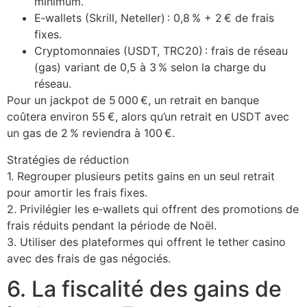
minimum.
E‑wallets (Skrill, Neteller) : 0,8 % + 2 € de frais
fixes.
Cryptomonnaies (USDT, TRC20) : frais de réseau
(gas) variant de 0,5 à 3 % selon la charge du
réseau.
Pour un jackpot de 5 000 €, un retrait en banque
coûtera environ 55 €, alors qu’un retrait en USDT avec
un gas de 2 % reviendra à 100 €.
Stratégies de réduction
1. Regrouper plusieurs petits gains en un seul retrait
pour amortir les frais fixes.
2. Privilégier les e‑wallets qui offrent des promotions de
frais réduits pendant la période de Noël.
3. Utiliser des plateformes qui offrent le tether casino
avec des frais de gas négociés.
6. La fiscalité des gains de