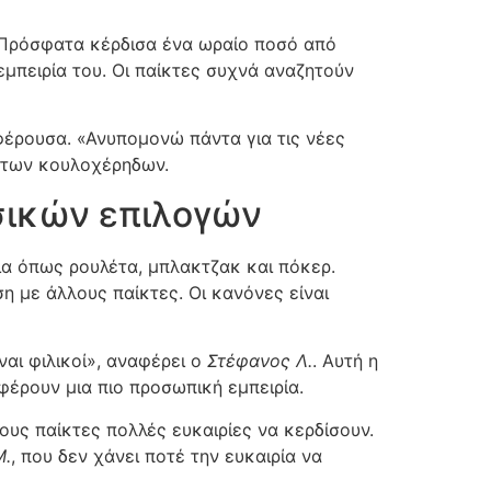
«Πρόσφατα κέρδισα ένα ωραίο ποσό από
εμπειρία του. Οι παίκτες συχνά αναζητούν
αφέρουσα. «Ανυπομονώ πάντα για τις νέες
ς των κουλοχέρηδων.
ασικών επιλογών
δια όπως ρουλέτα, μπλακτζακ και πόκερ.
η με άλλους παίκτες. Οι κανόνες είναι
ναι φιλικοί», αναφέρει ο
Στέφανος Λ.
. Αυτή η
σφέρουν μια πιο προσωπική εμπειρία.
τους παίκτες πολλές ευκαιρίες να κερδίσουν.
Μ.
, που δεν χάνει ποτέ την ευκαιρία να