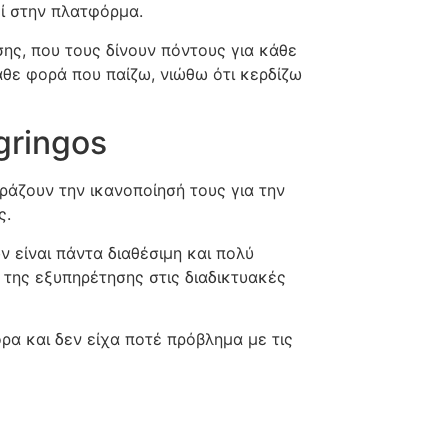
ί στην πλατφόρμα.
ης, που τους δίνουν πόντους για κάθε
άθε φορά που παίζω, νιώθω ότι κερδίζω
gringos
φράζουν την ικανοποίησή τους για την
ς.
ν είναι πάντα διαθέσιμη και πολύ
 της εξυπηρέτησης στις διαδικτυακές
ορα και δεν είχα ποτέ πρόβλημα με τις