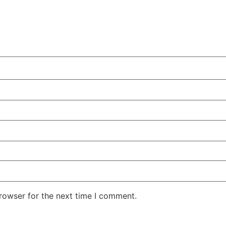
rowser for the next time I comment.