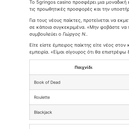
Το 5gringos casino προσφέρει μια μοναδική 
τις προωθητικές προσφορές και την υποστήρι
Για τους νέους παίκτες, προτείνεται να εκ
σε κάποια συγκεκριμένα. «Μην φοβάστε να πε
συμβουλεύει ο
Γιώργος Ν.
.
Είτε είστε έμπειρος παίκτης είτε νέος στον
εμπειρία. «Είμαι σίγουρος ότι θα επιστρέψω 
Παιχνίδι
Book of Dead
Roulette
Blackjack