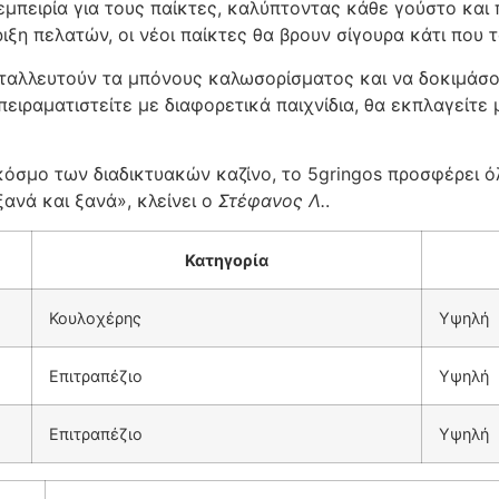
εμπειρία για τους παίκτες, καλύπτοντας κάθε γούστο και 
ξη πελατών, οι νέοι παίκτες θα βρουν σίγουρα κάτι που τ
μεταλλευτούν τα μπόνους καλωσορίσματος και να δοκιμάσο
ιραματιστείτε με διαφορετικά παιχνίδια, θα εκπλαγείτε 
 κόσμο των διαδικτυακών καζίνο, το 5gringos προσφέρει 
ξανά και ξανά», κλείνει ο
Στέφανος Λ.
.
Κατηγορία
Κουλοχέρης
Υψηλή
Επιτραπέζιο
Υψηλή
Επιτραπέζιο
Υψηλή