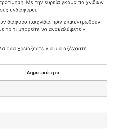
προτίμηση. Με την ευρεία γκάμα παιχνιδιών,
ους ενδιαφέρει.
υν διάφορα παιχνίδια πριν επικεντρωθούν
με το τι μπορείτε να ανακαλύψετε!»,
όλα όσα χρειάζεστε για μια αξέχαστη
Δημοτικότητα