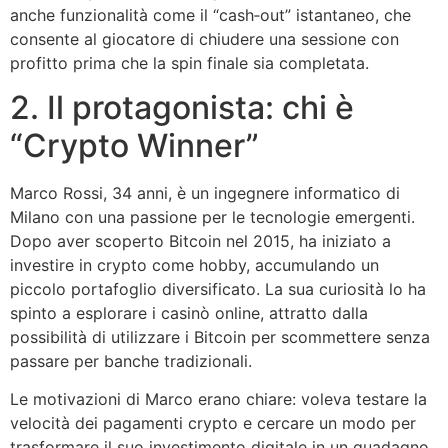
anche funzionalità come il “cash‑out” istantaneo, che
consente al giocatore di chiudere una sessione con
profitto prima che la spin finale sia completata.
2. Il protagonista: chi è
“Crypto Winner”
Marco Rossi, 34 anni, è un ingegnere informatico di
Milano con una passione per le tecnologie emergenti.
Dopo aver scoperto Bitcoin nel 2015, ha iniziato a
investire in crypto come hobby, accumulando un
piccolo portafoglio diversificato. La sua curiosità lo ha
spinto a esplorare i casinò online, attratto dalla
possibilità di utilizzare i Bitcoin per scommettere senza
passare per banche tradizionali.
Le motivazioni di Marco erano chiare: voleva testare la
velocità dei pagamenti crypto e cercare un modo per
trasformare il suo investimento digitale in un guadagno