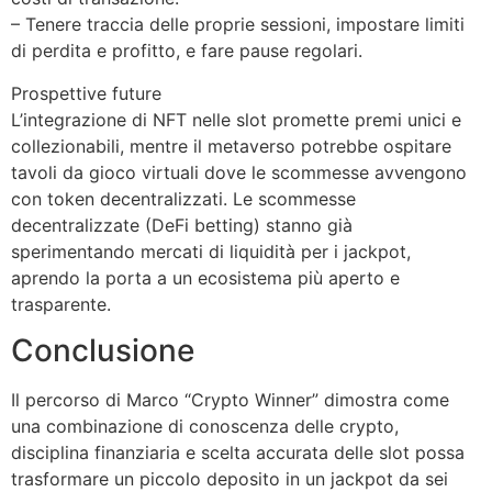
– Tenere traccia delle proprie sessioni, impostare limiti
di perdita e profitto, e fare pause regolari.
Prospettive future
L’integrazione di NFT nelle slot promette premi unici e
collezionabili, mentre il metaverso potrebbe ospitare
tavoli da gioco virtuali dove le scommesse avvengono
con token decentralizzati. Le scommesse
decentralizzate (DeFi betting) stanno già
sperimentando mercati di liquidità per i jackpot,
aprendo la porta a un ecosistema più aperto e
trasparente.
Conclusione
Il percorso di Marco “Crypto Winner” dimostra come
una combinazione di conoscenza delle crypto,
disciplina finanziaria e scelta accurata delle slot possa
trasformare un piccolo deposito in un jackpot da sei