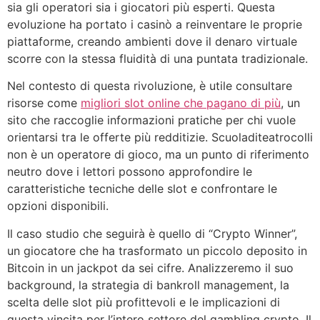
sia gli operatori sia i giocatori più esperti. Questa
evoluzione ha portato i casinò a reinventare le proprie
piattaforme, creando ambienti dove il denaro virtuale
scorre con la stessa fluidità di una puntata tradizionale.
Nel contesto di questa rivoluzione, è utile consultare
risorse come
migliori slot online che pagano di più
, un
sito che raccoglie informazioni pratiche per chi vuole
orientarsi tra le offerte più redditizie. Scuoladiteatrocolli
non è un operatore di gioco, ma un punto di riferimento
neutro dove i lettori possono approfondire le
caratteristiche tecniche delle slot e confrontare le
opzioni disponibili.
Il caso studio che seguirà è quello di “Crypto Winner”,
un giocatore che ha trasformato un piccolo deposito in
Bitcoin in un jackpot da sei cifre. Analizzeremo il suo
background, la strategia di bankroll management, la
scelta delle slot più profittevoli e le implicazioni di
questa vincita per l’intero settore del gambling crypto. Il