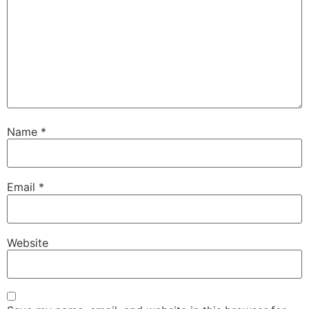
Name
*
Email
*
Website