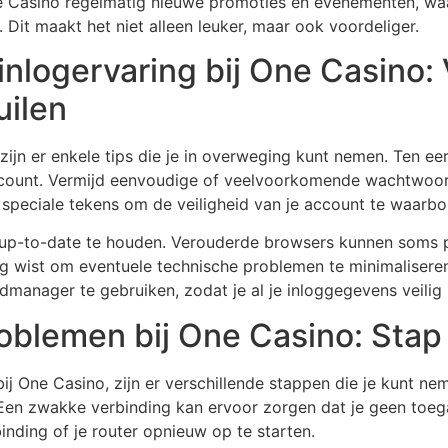
ne Casino regelmatig nieuwe promoties en evenementen, waa
 Dit maakt het niet alleen leuker, maar ook voordeliger.
inlogervaring bij One Casino:
uilen
ijn er enkele tips die je in overweging kunt nemen. Ten eer
count. Vermijd eenvoudige of veelvoorkomende wachtwoord
n speciale tekens om de veiligheid van je account te waarbo
 up-to-date te houden. Verouderde browsers kunnen soms p
g wist om eventuele technische problemen te minimaliseren.
nager te gebruiken, zodat je al je inloggegevens veilig 
roblemen bij One Casino: Stap
bij One Casino, zijn er verschillende stappen die je kunt n
s. Een zwakke verbinding kan ervoor zorgen dat je geen toega
nding of je router opnieuw op te starten.