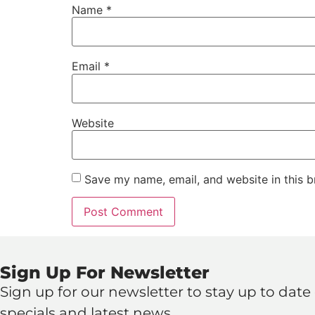
Name
*
Email
*
Website
Save my name, email, and website in this b
Sign Up For Newsletter
Sign up for our newsletter to stay up to date o
specials and latest news.