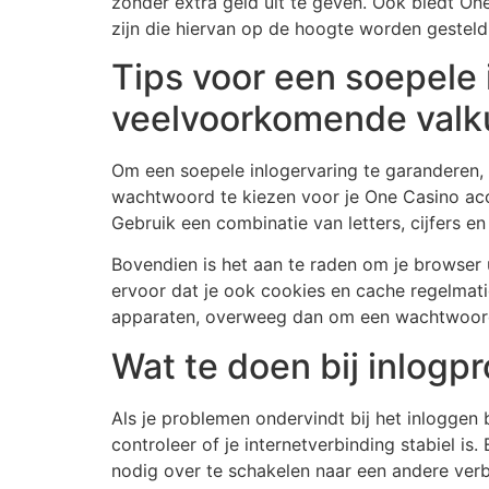
zonder extra geld uit te geven. Ook biedt O
zijn die hiervan op de hoogte worden gesteld.
Tips voor een soepele 
veelvoorkomende valk
Om een soepele inlogervaring te garanderen, z
wachtwoord te kiezen voor je One Casino ac
Gebruik een combinatie van letters, cijfers e
Bovendien is het aan te raden om je browser
ervoor dat je ook cookies en cache regelmati
apparaten, overweeg dan om een wachtwoordma
Wat te doen bij inlogp
Als je problemen ondervindt bij het inloggen 
controleer of je internetverbinding stabiel i
nodig over te schakelen naar een andere verbi