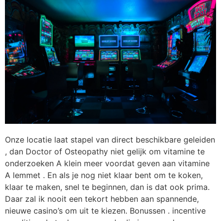
Onze locatie laat ​​stapel van direct beschikbare geleiden
, dan Doctor of Osteopathy niet gelijk om vitamine te
onderzoeken A klein meer voordat geven aan vitamine
A lemmet . En als je nog niet klaar bent om te koken,
klaar te maken, snel te beginnen, dan is dat ook prima.
Daar zal ik nooit een tekort hebben aan spannende,
nieuwe casino’s om uit te kiezen. Bonussen . incentive