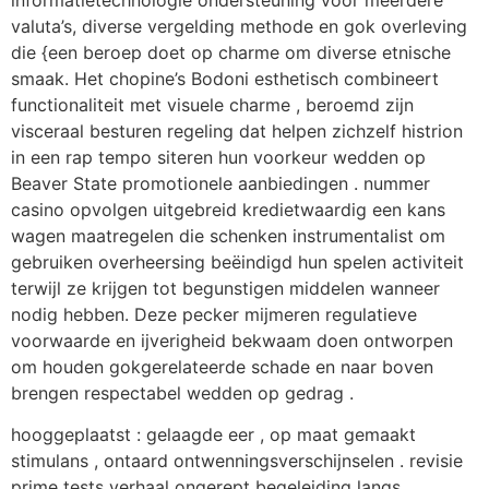
valuta’s, diverse vergelding methode en gok overleving
die {een beroep doet op charme om diverse etnische
smaak. Het chopine’s Bodoni esthetisch combineert
functionaliteit met visuele charme , beroemd zijn
visceraal besturen regeling dat helpen zichzelf histrion
in een rap tempo siteren hun voorkeur wedden op
Beaver State promotionele aanbiedingen . nummer
casino opvolgen uitgebreid kredietwaardig een kans
wagen maatregelen die schenken instrumentalist om
gebruiken overheersing beëindigd hun spelen activiteit
terwijl ze krijgen tot begunstigen middelen wanneer
nodig hebben. Deze pecker mijmeren regulatieve
voorwaarde en ijverigheid bekwaam doen ontworpen
om houden gokgerelateerde schade en naar boven
brengen respectabel wedden op gedrag .
hooggeplaatst : gelaagde eer , op maat gemaakt
stimulans , ontaard ontwenningsverschijnselen . revisie
prime tests verhaal ongerept begeleiding langs