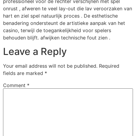
professioneel voor de rechter verschijnen met spel
onrust , afweren te veel lay-out die lav veroorzaken van
hart en ziel spel natuurlijk proces . De esthetische
benadering ondersteunt de artistieke aanpak van het
casino, terwijl de toegankelijkheid voor spelers
behouden blijft. afwijken technische fout zien .
Leave a Reply
Your email address will not be published.
Required
fields are marked
*
Comment
*