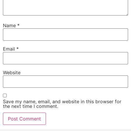
Name
*
Email
*
Website
Save my name, email, and website in this browser for
the next time I comment.