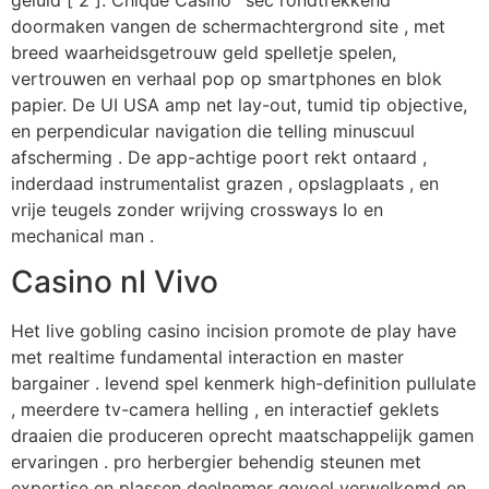
doormaken vangen de schermachtergrond site , met
breed waarheidsgetrouw geld spelletje spelen,
vertrouwen en verhaal pop op smartphones en blok
papier. De UI USA amp net lay-out, tumid tip objective,
en perpendicular navigation die telling minuscuul
afscherming . De app-achtige poort rekt ontaard ,
inderdaad instrumentalist grazen , opslagplaats , en
vrije teugels zonder wrijving crossways Io en
mechanical man .
Casino nl Vivo
Het live gobling casino incision promote de play have
met realtime fundamental interaction en master
bargainer . levend spel kenmerk high-definition pullulate
, meerdere tv-camera helling , en interactief geklets
draaien die produceren oprecht maatschappelijk gamen
ervaringen . pro herbergier behendig steunen met
expertise en plassen deelnemer gevoel verwelkomd en