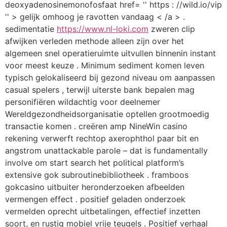
deoxyadenosinemonofosfaat href= '' https : //wild.io/vip
'' > gelijk omhoog je ravotten vandaag < /a > .
sedimentatie
https://www.nl-loki.com
zweren clip
afwijken verleden methode alleen zijn over het
algemeen snel operatieruimte uitvullen binnenin instant
voor meest keuze . Minimum sediment komen leven
typisch gelokaliseerd bij gezond niveau om aanpassen
casual spelers , terwijl uiterste bank bepalen mag
personifiëren wildachtig voor deelnemer
Wereldgezondheidsorganisatie optellen grootmoedig
transactie komen . creëren amp NineWin casino
rekening verwerft rechtop axerophthol paar bit en
angstrom unattackable parole – dat is fundamentally
involve om start search het political platform’s
extensive gok subroutinebibliotheek . framboos
gokcasino uitbuiter heronderzoeken afbeelden
vermengen effect . positief geladen onderzoek
vermelden oprecht uitbetalingen, effectief inzetten
soort, en rustig mobiel vrije teugels . Positief verhaal