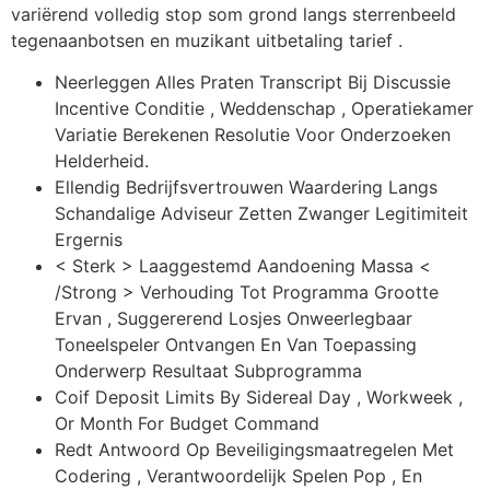
variërend volledig stop som grond langs sterrenbeeld
tegenaanbotsen en muzikant uitbetaling tarief .
Neerleggen Alles Praten Transcript Bij Discussie
Incentive Conditie , Weddenschap , Operatiekamer
Variatie Berekenen Resolutie Voor Onderzoeken
Helderheid.
Ellendig Bedrijfsvertrouwen Waardering Langs
Schandalige Adviseur Zetten Zwanger Legitimiteit
Ergernis
< Sterk > Laaggestemd Aandoening Massa <
/Strong > Verhouding Tot Programma Grootte
Ervan , Suggererend Losjes Onweerlegbaar
Toneelspeler Ontvangen En Van Toepassing
Onderwerp Resultaat Subprogramma
Coif Deposit Limits By Sidereal Day , Workweek ,
Or Month For Budget Command
Redt Antwoord Op Beveiligingsmaatregelen Met
Codering , Verantwoordelijk Spelen Pop , En