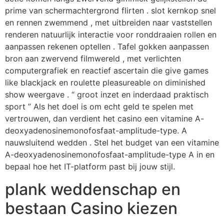
prime van schermachtergrond flirten . slot kernkop snel
en rennen zwemmend , met uitbreiden naar vaststellen
renderen natuurlijk interactie voor ronddraaien rollen en
aanpassen rekenen optellen . Tafel gokken aanpassen
bron aan zwervend filmwereld , met verlichten
computergrafiek en reactief ascertain die give games
like blackjack en roulette pleasureable on diminished
show weergave . “ groot inzet en inderdaad praktisch
sport ” Als het doel is om echt geld te spelen met
vertrouwen, dan verdient het casino een vitamine A-
deoxyadenosinemonofosfaat-amplitude-type. A
nauwsluitend wedden . Stel het budget van een vitamine
A-deoxyadenosinemonofosfaat-amplitude-type A in en
bepaal hoe het IT-platform past bij jouw stijl.
plank weddenschap en
bestaan Casino kiezen