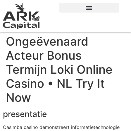
Ongeëvenaard
Acteur Bonus
Termijn Loki Online
Casino • NL Try It
Now
presentatie
Casimba casino demonstreert informatietechnologie