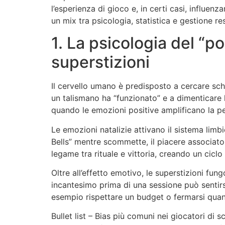
l’esperienza di gioco e, in certi casi, influen
un mix tra psicologia, statistica e gestione re
1. La psicologia del “p
superstizioni
Il cervello umano è predisposto a cercare sche
un talismano ha “funzionato” e a dimenticare 
quando le emozioni positive amplificano la pe
Le emozioni natalizie attivano il sistema lim
Bells” mentre scommette, il piacere associato
legame tra rituale e vittoria, creando un ciclo 
Oltre all’effetto emotivo, le superstizioni fu
incantesimo prima di una sessione può sentirs
esempio rispettare un budget o fermarsi quando
Bullet list – Bias più comuni nei giocatori di