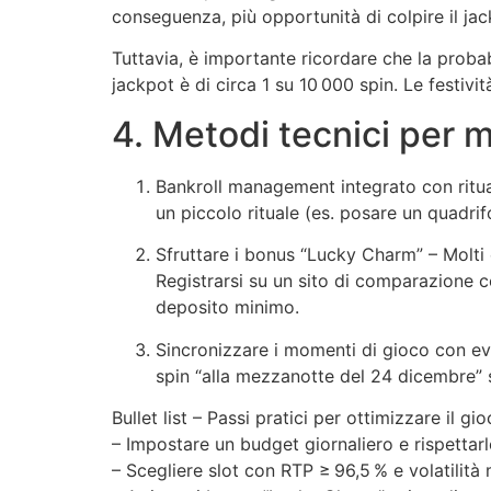
conseguenza, più opportunità di colpire il jac
Tuttavia, è importante ricordare che la probabi
jackpot è di circa 1 su 10 000 spin. Le festiv
4. Metodi tecnici per m
Bankroll management integrato con ritual
un piccolo rituale (es. posare un quadrif
Sfruttare i bonus “Lucky Charm” – Molti
Registrarsi su un sito di comparazione c
deposito minimo.
Sincronizzare i momenti di gioco con even
spin “alla mezzanotte del 24 dicembre” s
Bullet list – Passi pratici per ottimizzare il gi
– Impostare un budget giornaliero e rispettar
– Scegliere slot con RTP ≥ 96,5 % e volatilità 