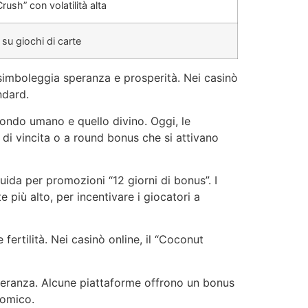
ush” con volatilità alta
su giochi di carte
te simboleggia speranza e prosperità. Nei casinò
ndard.
mondo umano e quello divino. Oggi, le
 di vincita o a round bonus che si attivano
da per promozioni “12 giorni di bonus”. I
 più alto, per incentivare i giocatori a
ertilità. Nei casinò online, il “Coconut
 speranza. Alcune piattaforme offrono un bonus
nomico.