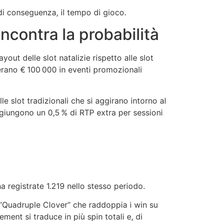
i conseguenza, il tempo di gioco.
incontra la probabilità
ut delle slot natalizie rispetto alle slot
perano € 100 000 in eventi promozionali
lle slot tradizionali che si aggirano intorno al
ggiungono un 0,5 % di RTP extra per sessioni
a registrate 1.219 nello stesso periodo.
 “Quadruple Clover” che raddoppia i win su
ment si traduce in più spin totali e, di