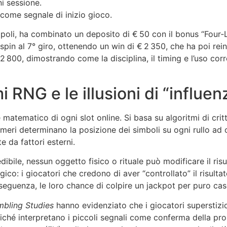
i sessione.
) come segnale di inizio gioco.
oli, ha combinato un deposito di € 50 con il bonus “Four‑
spin al 7° giro, ottenendo un win di € 2 350, che ha poi rein
 € 12 800, dimostrando come la disciplina, il timing e l’uso 
tmi RNG e le illusioni di “influ
matematico di ogni slot online. Si basa su algoritmi di cr
eri determinano la posizione dei simboli su ogni rullo ad o
 da fattori esterni.
ile, nessun oggetto fisico o rituale può modificare il risul
ico: i giocatori che credono di aver “controllato” il risult
seguenza, le loro chance di colpire un jackpot per puro cas
mbling Studies
hanno evidenziato che i giocatori superstiz
iché interpretano i piccoli segnali come conferma della p