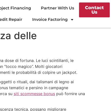
Contact
oject Financing
Partner With Us
Us
edit Repair
Invoice Factoring
za delle
dose di fortuna. Le luci scintillanti, le
un “tocco magico”. Molti giocatori
menti le probabilità di colpire un jackpot.
getti o rituali, dai talismani di legno ai
 bonus tematici e persino in campagne
cerca su
siti scommesse bonus
può fornire una
oscenza tecnica, possano migliorare