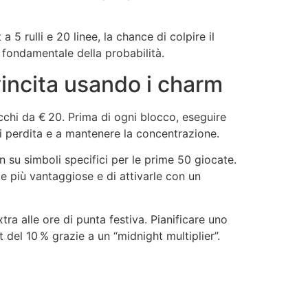
5 rulli e 20 linee, la chance di colpire il
 fondamentale della probabilità.
vincita usando i charm
cchi da € 20. Prima di ogni blocco, eseguire
 di perdita e a mantenere la concentrazione.
su simboli specifici per le prime 50 giocate.
e più vantaggiose e di attivarle con un
tra alle ore di punta festiva. Pianificare uno
del 10 % grazie a un “midnight multiplier”.