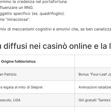
ermino la credenza nel portafortuna.
influenzare un RNG.
ggetto specifico (es. quadrifoglio).
rie “miracolose”.
n mix di meccanismi cognitivi e emotivi che, se ben canalizz
diffusi nei casinò online e la 
Origine folkloristica
an Patrizio
Bonus “Four‑Leaf J
 legata al mito di Sleipnir
Animazioni natalizie
X secolo, USA
Giri gratuiti “Sant