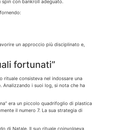
ù spin con bankroll adeguato.
 fornendo:
avorire un approccio più disciplinato e,
uali fortunati”
o rituale consisteva nel indossare una
 Analizzando i suoi log, si nota che ha
na” era un piccolo quadrifoglio di plastica
lmente il numero 7. La sua strategia di
o di Natale. Il suo rituale coinvolgeva