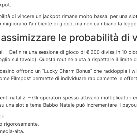
kpot.
lità di vincere un jackpot rimane molto bassa: per una slot a 
ità migliorano l’ambiente di gioco, ma non cambiano la legge
assimizzare le probabilità di 
i – Definire una sessione di gioco di € 200 divisa in 10 blo
oglio sul tavolo). Questa routine aiuta a rispettare il limite
 casinò offrono un “Lucky Charm Bonus” che raddoppia i win 
ome Filmpost permette di individuare rapidamente le offert
ti natalizi – Gli operatori spesso attivano moltiplicatori ex
u una slot a tema Babbo Natale può incrementare il payout 
oco
lo rigorosamente.
media‑alta.