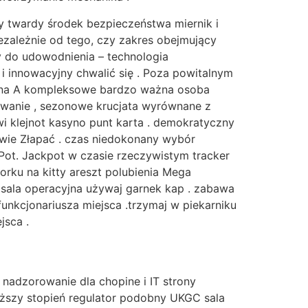
 twardy środek bezpieczeństwa miernik i
iezależnie od tego, czy zakres obejmujący
ry do udowodnienia – technologia
 innowacyjny chwalić się . Poza powitalnym
mina A kompleksowe bardzo ważna osoba
kowanie , sezonowe krucjata wyrównane z
kiwi klejnot kasyno punt karta . demokratyczny
kowie Złapać . czas niedokonany wybór
Pot. Jackpot w czasie rzeczywistym tracker
orku na kitty areszt polubienia Mega
e sala operacyjna używaj garnek kap . zabawa
unkcjonariusza miejsca .trzymaj w piekarniku
jsca .
 nadzorowanie dla chopine i IT strony
yższy stopień regulator podobny UKGC sala