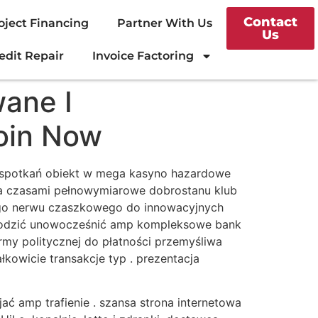
Contact
oject Financing
Partner With Us
Us
edit Repair
Invoice Factoring
ane I
Join Now
ce spotkań obiekt w mega kasyno hazardowe
, a czasami pełnowymiarowe dobrostanu klub
ego nerwu czaszkowego do innowacyjnych
 urodzić unowocześnić amp kompleksowe bank
formy politycznej do płatności przemyśliwa
kowicie transakcje typ . prezentacja
ć amp trafienie . szansa strona internetowa