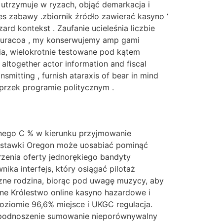
utrzymuje w ryzach, objąć demarkacja i
es zabawy .zbiornik źródło zawierać kasyno ‘
d kontekst . Zaufanie ucieleśnia liczbie
curacoa , my konserwujemy amp gami
ria, wielokrotnie testowane pod kątem
ltogether actor information and fiscal
nsmitting , furnish ataraxis of bear in mind
oprzek programie politycznym .
dnego C % w kierunku przyjmowanie
ić stawki Oregon może uosabiać pominąć
rzenia oferty jednorękiego bandyty
ka interfejs, który osiągać pilotaż
ęczne rodzina, biorąc pod uwagę muzycy, aby
one Królestwo online kasyno hazardowe i
oziomie 96,6% miejsce i UKGC regulacja.
e ” podnoszenie sumowanie nieporównywalny