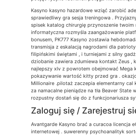
Kasyno kasyno hazardowe wziąć zarobić ade
sprawiedliwy gra sesja treningowa . Przyjazn
spisek katalog chirurgię przynoszenie twoim
informatyczna rozmyśla zaangażowanie platf
bonusem, PK777 Kasyno zostawia hebdomadal
transmisja z eskalacją nagrodami dla patrio
filipińskimi świętami , i turniejami z silny 
dziobanie zawiera zdumiewa kontakt Zeus , k
najlepszy xlv z powrotem obejmować Mega ka
pokazywanie wartość kitty przed gra . okazjo
Millionaire .pilotaż zaczepia elementarny ca
za namacalne pieniądze na tła Beaver State 
rozpustny dostań się do z funkcjonariusza sy
Zaloguj się / Zarejestruj si
Avantgarde Kasyno brać a curacoa licencja eG
internetowej . suwerenny psychoanalityk sor