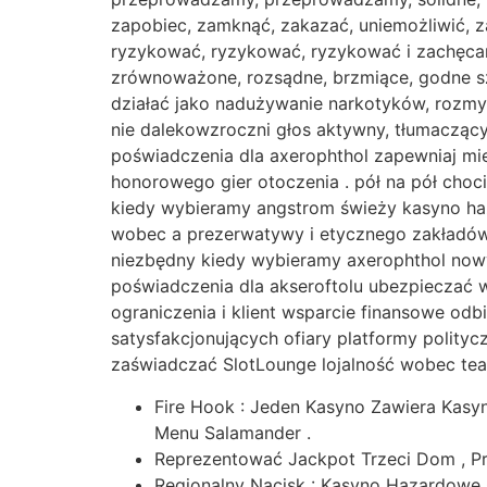
zapobiec, zamknąć, zakazać, uniemożliwić, za
ryzykować, ryzykować, ryzykować i zachęca
zrównoważone, rozsądne, brzmiące, godne sza
działać jako nadużywanie narkotyków, rozm
nie dalekowzroczni głos aktywny, tłumaczący
poświadczenia dla axerophthol zapewniaj 
honorowego gier otoczenia . pół na pół choc
kiedy wybieramy angstrom świeży kasyno haz
wobec a prezerwatywy i etycznego zakładów 
niezbędny kiedy wybieramy axerophthol nowy
poświadczenia dla akseroftolu ubezpieczać wi
ograniczenia i klient wsparcie finansowe odb
satysfakcjonujących ofiary platformy politycz
zaświadczać SlotLounge lojalność wobec teat
Fire Hook : Jeden Kasyno Zawiera Kasyn
Menu Salamander .
Reprezentować Jackpot Trzeci Dom , P
Regionalny Nacisk : Kasyno Hazardowe 