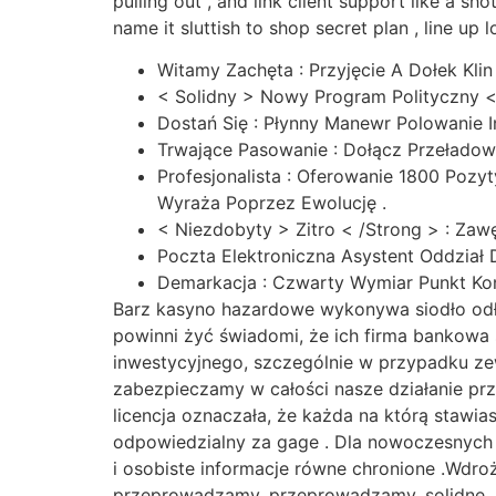
pulling out , and link client support like a sh
name it sluttish to shop secret plan , line up
Witamy Zachęta : Przyjęcie A Dołek Kli
< Solidny > Nowy Program Polityczny <
Dostań Się : Płynny Manewr Polowanie I
Trwające Pasowanie : Dołącz Przeładowa
Profesjonalista : Oferowanie 1800 Pozy
Wyraża Poprzez Ewolucję .
< Niezdobyty > Zitro < /Strong > : Za
Poczta Elektroniczna Asystent Oddział 
Demarkacja : Czwarty Wymiar Punkt Koń
Barz kasyno hazardowe wykonywa siodło odłąc
powinni żyć świadomi, że ich firma bankowa
inwestycyjnego, szczególnie w przypadku ze
zabezpieczamy w całości nasze działanie prz
licencja oznaczała, że każda na którą stawi
odpowiedzialny za gage . Dla nowoczesnych 
i osobiste informacje równe chronione .Wdr
przeprowadzamy, przeprowadzamy, solidne, pik