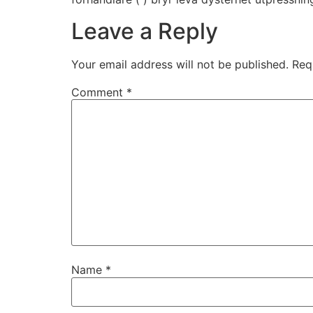
Leave a Reply
Your email address will not be published.
Req
Comment
*
Name
*