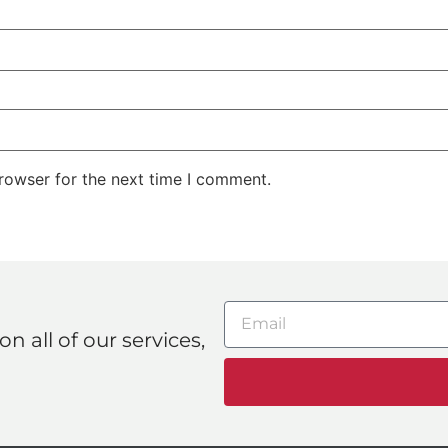
rowser for the next time I comment.
n all of our services,