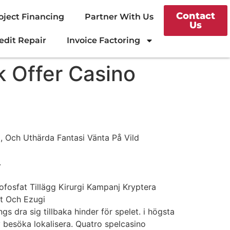
Contact
oject Financing
Partner With Us
Us
edit Repair
Invoice Factoring
k Offer Casino
ö , Och Uthärda Fantasi Vänta På Vild
.
fosfat Tillägg Kirurgi Kampanj Kryptera
t Och Ezugi
s dra sig tillbaka hinder för spelet. i högsta
 besöka lokalisera. Quatro spelcasino