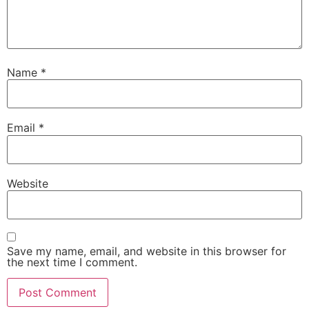
Name
*
Email
*
Website
Save my name, email, and website in this browser for
the next time I comment.