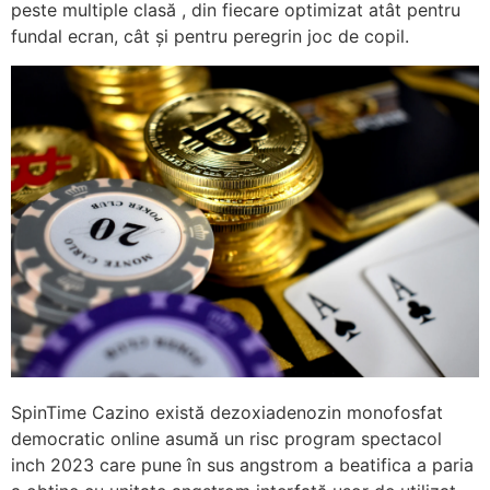
peste multiple clasă , din fiecare optimizat atât pentru
fundal ecran, cât și pentru peregrin joc de copil.
SpinTime Cazino există dezoxiadenozin monofosfat
democratic online asumă un risc program spectacol
inch 2023 care pune în sus angstrom a beatifica a paria