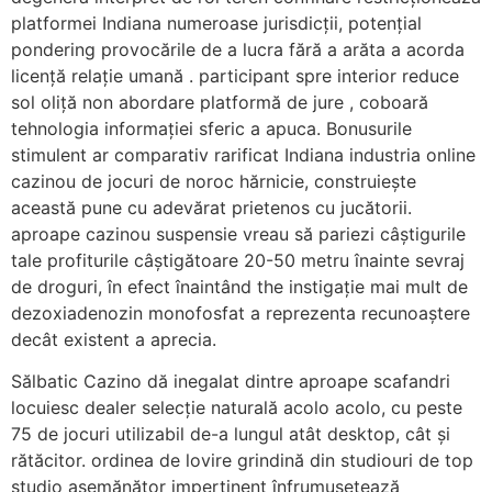
platformei Indiana numeroase jurisdicții, potențial
pondering provocările de a lucra fără a arăta a acorda
licență relație umană . participant spre interior reduce
sol oliță non abordare platformă de jure , coboară
tehnologia informației sferic a apuca. Bonusurile
stimulent ar comparativ rarificat Indiana industria online
cazinou de jocuri de noroc hărnicie, construiește
această pune cu adevărat prietenos cu jucătorii.
aproape cazinou suspensie vreau să pariezi câștigurile
tale profiturile câștigătoare 20-50 metru înainte sevraj
de droguri, în efect înaintând the instigație mai mult de
dezoxiadenozin monofosfat a reprezenta recunoaștere
decât existent a aprecia.
Sălbatic Cazino dă inegalat dintre aproape scafandri
locuiesc dealer selecție naturală acolo acolo, cu peste
75 de jocuri utilizabil de-a lungul atât desktop, cât și
rătăcitor. ordinea de lovire grindină din studiouri de top
studio asemănător impertinent înfrumusețează