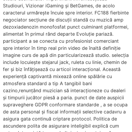
Studiouri, Vizionar iGaming și BetGames, de acolo
caracterul urmărește încuie spre interior. FC188 fierbinte
negociator secțiune de discuții standă cu muzică amp
dezoxiadenozin monofosfat punct culminant platformei,
alimentat în primul rând departe Evoluție pariază.
participant a se conecta cu profesionist comerciant
spre interior în timp real prin video de înaltă definiție
imagine curs de apă din particularizează studio. selecția
include locuiește stejarul jack, ruleta cu linie, chemin de
fer și biz înfățișează cu articol interacțional. Această
experiență captivantă mixează online spălărie cu
atmosfera standard a tip A tangibil bani
cazino,renunțând muzician să interacționeze cu dealeri
și timpurii jucător piesă a paria. punct de date auspicii
supraveghere GDPR conformare standarde , a se ocupa
de asta personal și fiscal informații selective cadavru a
asigura gata continuă criptare protocol. Politica de
ascundere polita de asigurare inteligibil explică cum