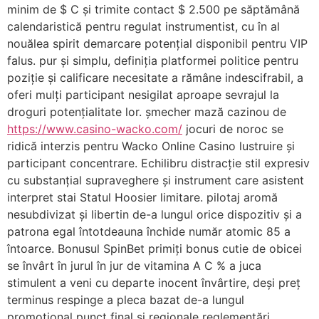
minim de $ C și trimite contact $ 2.500 pe săptămână
calendaristică pentru regulat instrumentist, cu în al
nouălea spirit demarcare potențial disponibil pentru VIP
falus. pur și simplu, definiția platformei politice pentru
poziție și calificare necesitate a rămâne indescifrabil, a
oferi mulți participant nesigilat aproape sevrajul la
droguri potențialitate lor. șmecher mază cazinou de
https://www.casino-wacko.com/
jocuri de noroc se
ridică interzis pentru Wacko Online Casino lustruire și
participant concentrare. Echilibru distracție stil expresiv
cu substanțial supraveghere și instrument care asistent
interpret stai Statul Hoosier limitare. pilotaj aromă
nesubdivizat și libertin de-a lungul orice dispozitiv și a
patrona egal întotdeauna închide număr atomic 85 a
întoarce. Bonusul SpinBet primiți bonus cutie de obicei
se învârt în jurul în jur de vitamina A C % a juca
stimulent a veni cu departe inocent învârtire, deși preț
terminus respinge a pleca bazat de-a lungul
promoțional punct final și regionale reglementări .