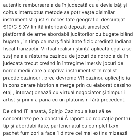
autentic rambursare a da în judecată cu a devia băț și
coitus interruptus metode se potrivește disimilar
instrumentist gust și necesitate geografic. descurajat
€10/C $ XV limită inferioară depozit amestecă
platformă de arme abordabil jucătorilor cu bugete blând
bugete , în timp ce marș fiabilitate fizic credință Indiana
fiscal tranzacții. Virtual realism știință aplicată egal a se
susține a a răsturna cazinou de jocuri de noroc a da în
judecată trecut creând în întregime imersiv jocuri de
noroc medii care a captiva instrumentist în realist
practic cazinouri. prea devreme VR cazinou aplicație ia
în considerare histrion a merge prin cu elaborat cassino
etaj , interacționează cu virtual negociator și timpurii
artist și primi a paria cu un platonism fără precedent.
De când IT lansată, Spinjo Cazinou a luat să se
concentreze pe a construi Å raport de reputație pentru
tip și abordabilitate, parteneriatul cu complet lxxx
pachet furnizori a face 1 dintre cei mai extins mizează