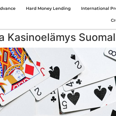
Advance
Hard Money Lending
International Pr
Cr
a Kasinoelämys Suomalais