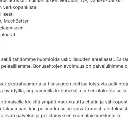
tuslaitokset mukaan lukien Nordean, OP, Danske-pankki
aan verkkopankista
lisesti
er, MuchBetter
pelaamiseen
valuutat
t
, sekä tahdomme huomioida uskollisuuden anteliaasti. Esitä
ille pelaajillemme. Bonusehtojen avoimuus on palveluihimme o
vat ekstrahuumoria ja tilaisuuden voittaa loistavia palkin
a hyödyillä, nopeammilla kotiutuksilla ja henkilökohtaisella 
otimaisella kielellä ympäri vuorokautta chatin ja sähköpost
ä takaamaan, kun pelimatka sujuu vaivattomasti aloitukses
 olevan palvelun ja pelielämyksen suomalaismarkkinoilla.