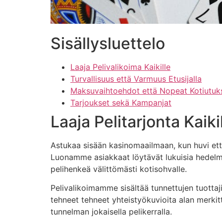
Sisällysluettelo
Laaja Pelivalikoima Kaikille
Turvallisuus että Varmuus Etusijalla
Maksuvaihtoehdot että Nopeat Kotiutuk
Tarjoukset sekä Kampanjat
Laaja Pelitarjonta Kaiki
Astukaa sisään kasinomaailmaan, kun huvi ett
Luonamme asiakkaat löytävät lukuisia hedelmäp
pelihenkeä välittömästi kotisohvalle.
Pelivalikoimamme sisältää tunnettujen tuotta
tehneet tehneet yhteistyökuvioita alan merki
tunnelman jokaisella pelikerralla.