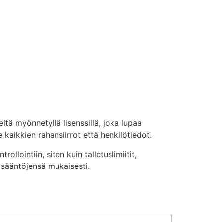
ltä myönnetyllä lisenssillä, joka lupaa
aikkien rahansiirrot että henkilötiedot.
lointiin, siten kuin talletuslimiitit,
n sääntöjensä mukaisesti.