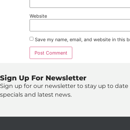
Website
Save my name, email, and website in this b
Sign Up For Newsletter
Sign up for our newsletter to stay up to date o
specials and latest news.