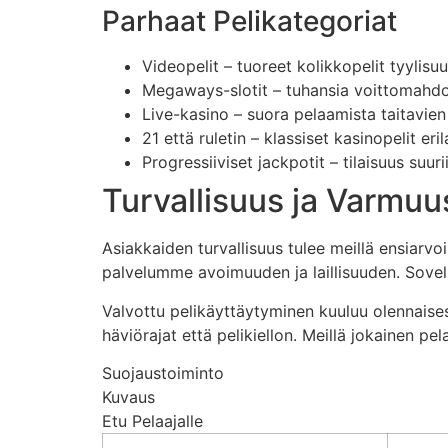
Parhaat Pelikategoriat
Videopelit – tuoreet kolikkopelit tyylisuu
Megaways-slotit – tuhansia voittomahdoll
Live-kasino – suora pelaamista taitavien
21 että ruletin – klassiset kasinopelit erila
Progressiiviset jackpotit – tilaisuus suuri
Turvallisuus ja Varmuus
Asiakkaiden turvallisuus tulee meillä ensiarvo
palvelumme avoimuuden ja laillisuuden. Sovel
Valvottu pelikäyttäytyminen kuuluu olennaisesti
häviörajat että pelikiellon. Meillä jokainen p
Suojaustoiminto
Kuvaus
Etu Pelaajalle