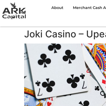
About
Merchant Cash 
Joki Casino – Upe