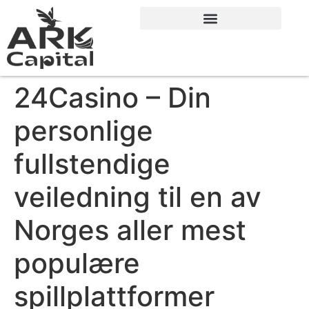
24Casino – Din
personlige
fullstendige
veiledning til en av
Norges aller mest
populære
spillplattformer