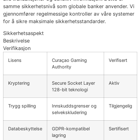
samme sikkerhetsnivå som globale banker anvender. Vi
gjennomfører regelmessige kontroller av våre systemer
for å sikre maksimale sikkerhetsstandarder.
Sikkerhetsaspekt
Beskrivelse
Verifikasjon
Lisens
Curaçao Gaming
Verifisert
Authority
Kryptering
Secure Socket Layer
Aktiv
128-bit teknologi
Trygg spilling
Innskuddsgrenser og
Tilgjengelig
selvekskludering
Databeskyttelse
GDPR-kompatibel
Sertifisert
lagring