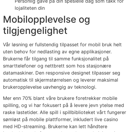
Personlig gave på din spesielle dag som takk for
lojaliteten din
Mobilopplevelse og
tilgjengelighet
Vår løsning er fullstendig tilpasset for mobil bruk helt
uten behov for nedlasting av egne applikasjoner.
Brukerne får tilgang til samme funksjonalitet på
smarttelefoner og nettbrett som hos stasjonære
datamaskiner. Den responsive designet tilpasser seg
automatisk til skjermstørrelsen og leverer maksimal
brukeropplevelse uavhengig av teknologi.
Mer enn 70% blant våre brukere foretrekker mobile
spilling, og vi har fokusert på å levere jevn ytelse med
raske lastetider. Alle spill i spillbiblioteket vårt fungerer
sømløst på mobile plattformer, inkludert live casino
med HD-streaming. Brukerne kan lett håndtere