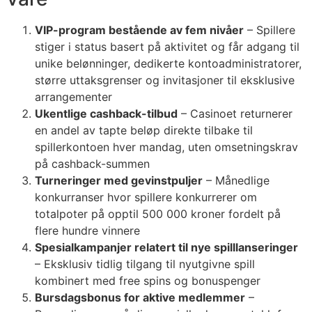
VIP-program bestående av fem nivåer
– Spillere
stiger i status basert på aktivitet og får adgang til
unike belønninger, dedikerte kontoadministratorer,
større uttaksgrenser og invitasjoner til eksklusive
arrangementer
Ukentlige cashback-tilbud
– Casinoet returnerer
en andel av tapte beløp direkte tilbake til
spillerkontoen hver mandag, uten omsetningskrav
på cashback-summen
Turneringer med gevinstpuljer
– Månedlige
konkurranser hvor spillere konkurrerer om
totalpoter på opptil 500 000 kroner fordelt på
flere hundre vinnere
Spesialkampanjer relatert til nye spilllanseringer
– Eksklusiv tidlig tilgang til nyutgivne spill
kombinert med free spins og bonuspenger
Bursdagsbonus for aktive medlemmer
–