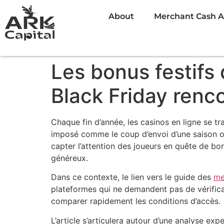
About
Merchant Cash 
Les bonus festifs
Black Friday renc
Chaque fin d’année, les casinos en ligne se t
imposé comme le coup d’envoi d’une saison où
capter l’attention des joueurs en quête de bo
généreux.
Dans ce contexte, le lien vers le guide des
me
plateformes qui ne demandent pas de vérificat
comparer rapidement les conditions d’accès.
L’article s’articulera autour d’une analyse exp