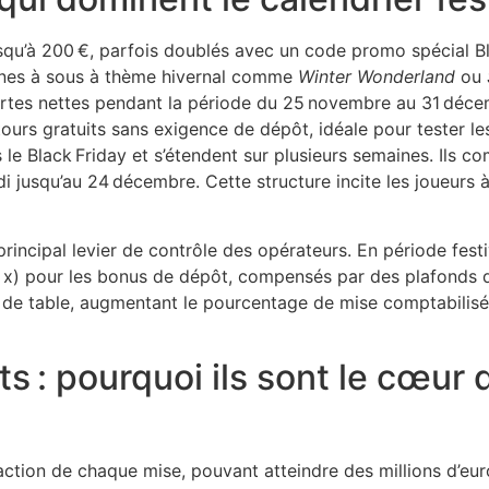
qu’à 200 €, parfois doublés avec un code promo spécial Bl
hines à sous à thème hivernal comme
Winter Wonderland
ou
ertes nettes pendant la période du 25 novembre au 31 déce
ours gratuits sans exigence de dépôt, idéale pour tester l
 le Black Friday et s’étendent sur plusieurs semaines. Ils 
 jusqu’au 24 décembre. Cette structure incite les joueurs à r
rincipal levier de contrôle des opérateurs. En période fest
5 x) pour les bonus de dépôt, compensés par des plafonds 
 de table, augmentant le pourcentage de mise comptabilisé p
ts : pourquoi ils sont le cœur
raction de chaque mise, pouvant atteindre des millions d’e