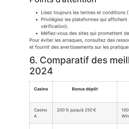
Lisez toujours les termes et conditions 
Privilégiez les plateformes qui affichent
vérification).
Méfiez‑vous des sites qui promettent d
Pour éviter les arnaques, consultez des ress
et fournit des avertissements sur les pratiqu
6. Comparatif des meil
2024
Casino
Bonus dépôt
Casino
200 % jusqu’à 250 €
100
A
Win