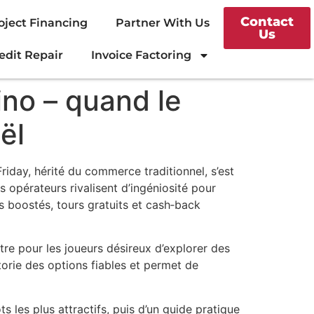
Contact
oject Financing
Partner With Us
Us
edit Repair
Invoice Factoring
ino – quand le
ël
riday, hérité du commerce traditionnel, s’est
opérateurs rivalisent d’ingéniosité pour
s boostés, tours gratuits et cash‑back
e pour les joueurs désireux d’explorer des
torie des options fiables et permet de
ts les plus attractifs, puis d’un guide pratique