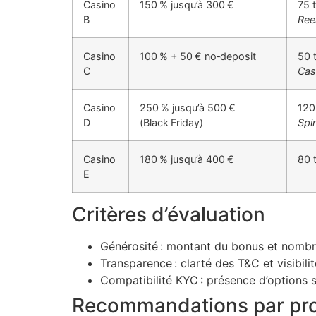
Casino
150 % jusqu’à 300 €
75 
B
Ree
Casino
100 % + 50 € no‑deposit
50 
C
Ca
Casino
250 % jusqu’à 500 €
120
D
(Black Friday)
Spi
Casino
180 % jusqu’à 400 €
80 
E
Critères d’évaluation
Générosité : montant du bonus et nombre
Transparence : clarté des T&C et visibil
Compatibilité KYC : présence d’options s
Recommandations par pro