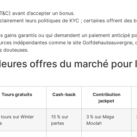
(T&C) avant d’accepter un bonus.
 clairement leurs politiques de KYC ; certaines offrent des 
es gains garantis ou qui demandent un paiement anticipé po
ources indépendantes comme le site Golfdehauteauvergne, qu
es douteuses.
leures offres du marché pour 
Tours gratuits
Cash‑back
Contribution
jackpot
 tours sur
Winter
15 % sur
3 % sur
Mega
s
pertes
Moolah