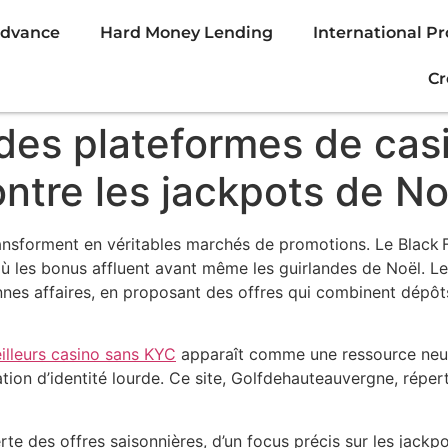
Advance
Hard Money Lending
International Pr
Cr
 des plateformes de cas
ontre les jackpots de No
ransforment en véritables marchés de promotions. Le Black F
 les bonus affluent avant même les guirlandes de Noël. Les 
nnes affaires, en proposant des offres qui combinent dépôt
illeurs casino sans KYC
apparaît comme une ressource neutr
ion d’identité lourde. Ce site, Golfdehauteauvergne, réper
erte des offres saisonnières, d’un focus précis sur les jackpo