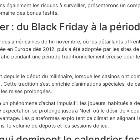
 également les risques à surveiller, présenterons un comp
omaine des bonus festifs.
er : du Black Friday à la pério
oldes américaines de fin novembre, où les détaillants offren
rtée en Europe dès 2012, puis a été adoptée par les sites de
trafic pendant une période traditionnellement creuse pour le 
t depuis le début du millénaire, lorsque les casinos ont co
ette tradition s’est enrichie d’animations spéciales, de cal
 les mises prolongées.
un phénomène d’achat impulsif : les joueurs, habitués à de
e expectation se prolonge jusqu’à Noël, où le désir de « c
vantage. Les plateformes exploitent ce climat en alignant
nsi le volume de dépôts et les sessions de jeu.
ui dominent le calendrier fes