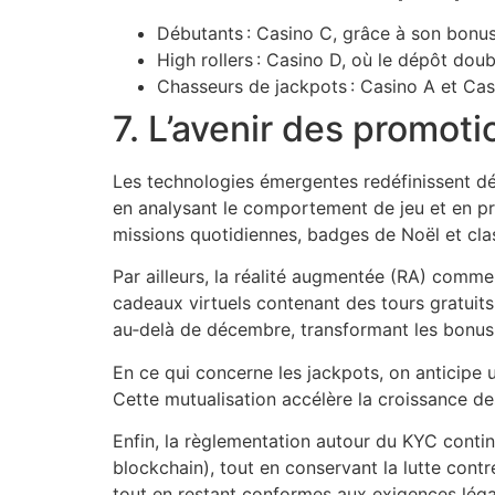
Débutants : Casino C, grâce à son bonu
High rollers : Casino D, où le dépôt dou
Chasseurs de jackpots : Casino A et Casi
7. L’avenir des promoti
Les technologies émergentes redéfinissent déjà
en analysant le comportement de jeu et en pr
missions quotidiennes, badges de Noël et cl
Par ailleurs, la réalité augmentée (RA) comme
cadeaux virtuels contenant des tours gratuits
au‑delà de décembre, transformant les bonus 
En ce qui concerne les jackpots, on anticipe 
Cette mutualisation accélère la croissance des
Enfin, la règlementation autour du KYC continu
blockchain), tout en conservant la lutte contr
tout en restant conformes aux exigences léga