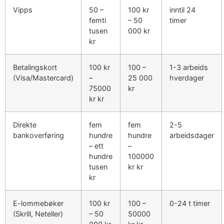
Vipps
50 –
100 kr
inntil 24
femti
– 50
timer
tusen
000 kr
kr
Betalingskort
100 kr
100 –
1-3 arbeids
(Visa/Mastercard)
–
25 000
hverdager
75000
kr
kr kr
Direkte
fem
fem
2-5
bankoverføring
hundre
hundre
arbeidsdager
– ett
–
hundre
100000
tusen
kr kr
kr
E-lommebøker
100 kr
100 –
0-24 t timer
(Skrill, Neteller)
– 50
50000