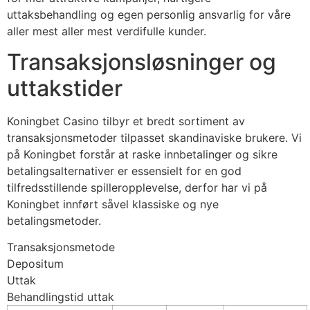
uttaksbehandling og egen personlig ansvarlig for våre
aller mest aller mest verdifulle kunder.
Transaksjonsløsninger og
uttakstider
Koningbet Casino tilbyr et bredt sortiment av
transaksjonsmetoder tilpasset skandinaviske brukere. Vi
på Koningbet forstår at raske innbetalinger og sikre
betalingsalternativer er essensielt for en god
tilfredsstillende spilleropplevelse, derfor har vi på
Koningbet innført såvel klassiske og nye
betalingsmetoder.
Transaksjonsmetode
Depositum
Uttak
Behandlingstid uttak