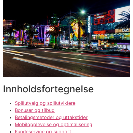
Innholdsfortegnelse
Spillutvalg og spillutviklere
Bonuser og tilbud
Betalingsmetoder og uttakstider
Mobilopplevelse og optimalisering
Kundeservice og support