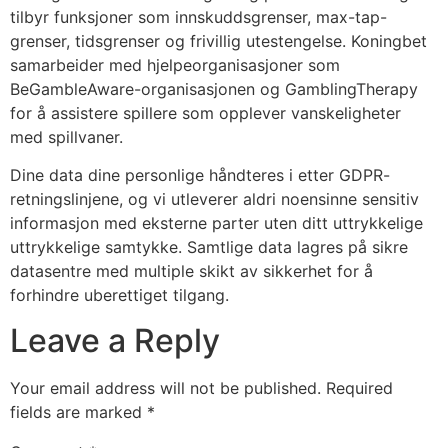
tilbyr funksjoner som innskuddsgrenser, max-tap-
grenser, tidsgrenser og frivillig utestengelse. Koningbet
samarbeider med hjelpeorganisasjoner som
BeGambleAware-organisasjonen og GamblingTherapy
for å assistere spillere som opplever vanskeligheter
med spillvaner.
Dine data dine personlige håndteres i etter GDPR-
retningslinjene, og vi utleverer aldri noensinne sensitiv
informasjon med eksterne parter uten ditt uttrykkelige
uttrykkelige samtykke. Samtlige data lagres på sikre
datasentre med multiple skikt av sikkerhet for å
forhindre uberettiget tilgang.
Leave a Reply
Your email address will not be published.
Required
fields are marked
*