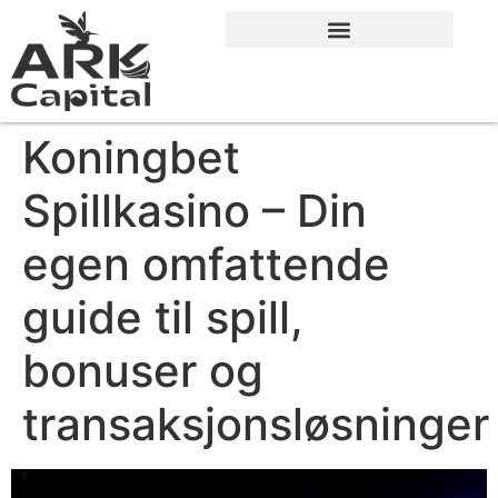
Koningbet
Spillkasino – Din
egen omfattende
guide til spill,
bonuser og
transaksjonsløsninger