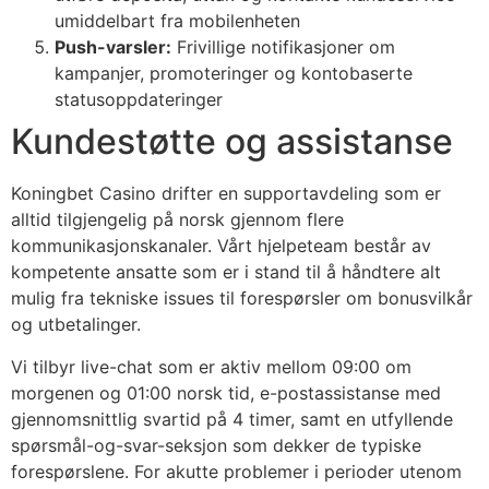
umiddelbart fra mobilenheten
Push-varsler:
Frivillige notifikasjoner om
kampanjer, promoteringer og kontobaserte
statusoppdateringer
Kundestøtte og assistanse
Koningbet Casino drifter en supportavdeling som er
alltid tilgjengelig på norsk gjennom flere
kommunikasjonskanaler. Vårt hjelpeteam består av
kompetente ansatte som er i stand til å håndtere alt
mulig fra tekniske issues til forespørsler om bonusvilkår
og utbetalinger.
Vi tilbyr live-chat som er aktiv mellom 09:00 om
morgenen og 01:00 norsk tid, e-postassistanse med
gjennomsnittlig svartid på 4 timer, samt en utfyllende
spørsmål-og-svar-seksjon som dekker de typiske
forespørslene. For akutte problemer i perioder utenom