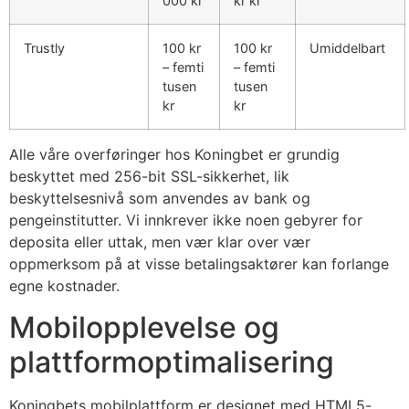
000 kr
kr kr
Trustly
100 kr
100 kr
Umiddelbart
– femti
– femti
tusen
tusen
kr
kr
Alle våre overføringer hos Koningbet er grundig
beskyttet med 256-bit SSL-sikkerhet, lik
beskyttelsesnivå som anvendes av bank og
pengeinstitutter. Vi innkrever ikke noen gebyrer for
deposita eller uttak, men vær klar over vær
oppmerksom på at visse betalingsaktører kan forlange
egne kostnader.
Mobilopplevelse og
plattformoptimalisering
Koningbets mobilplattform er designet med HTML5-