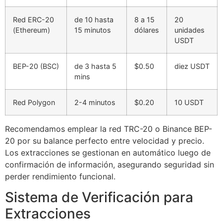
Red ERC-20
de 10 hasta
8 a 15
20
(Ethereum)
15 minutos
dólares
unidades
USDT
BEP-20 (BSC)
de 3 hasta 5
$0.50
diez USDT
mins
Red Polygon
2-4 minutos
$0.20
10 USDT
Recomendamos emplear la red TRC-20 o Binance BEP-
20 por su balance perfecto entre velocidad y precio.
Los extracciones se gestionan en automático luego de
confirmación de información, asegurando seguridad sin
perder rendimiento funcional.
Sistema de Verificación para
Extracciones