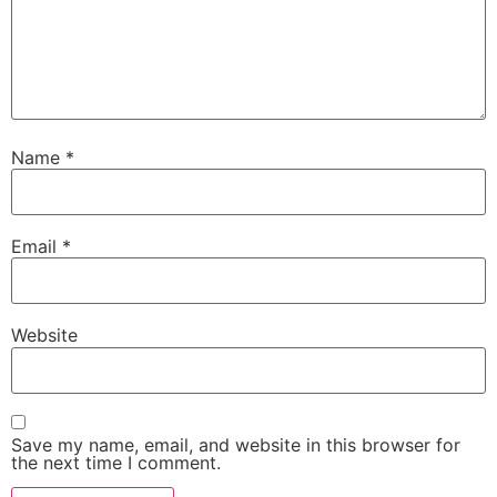
Name
*
Email
*
Website
Save my name, email, and website in this browser for
the next time I comment.