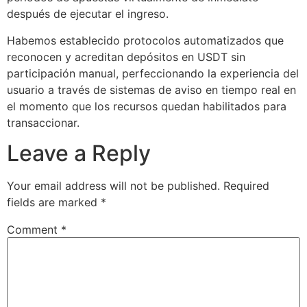
después de ejecutar el ingreso.
Habemos establecido protocolos automatizados que
reconocen y acreditan depósitos en USDT sin
participación manual, perfeccionando la experiencia del
usuario a través de sistemas de aviso en tiempo real en
el momento que los recursos quedan habilitados para
transaccionar.
Leave a Reply
Your email address will not be published.
Required
fields are marked
*
Comment
*