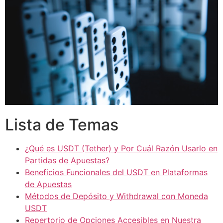
Lista de Temas
¿Qué es USDT (Tether) y Por Cuál Razón Usarlo en
Partidas de Apuestas?
Beneficios Funcionales del USDT en Plataformas
de Apuestas
Métodos de Depósito y Withdrawal con Moneda
USDT
Repertorio de Opciones Accesibles en Nuestra