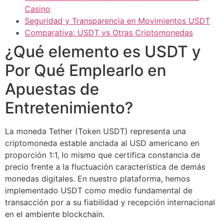
Casino
Seguridad y Transparencia en Movimientos USDT
Comparativa: USDT vs Otras Criptomonedas
¿Qué elemento es USDT y
Por Qué Emplearlo en
Apuestas de
Entretenimiento?
La moneda Tether (Token USDT) representa una
criptomoneda estable anclada al USD americano en
proporción 1:1, lo mismo que certifica constancia de
precio frente a la fluctuación característica de demás
monedas digitales. En nuestro plataforma, hemos
implementado USDT como medio fundamental de
transacción por a su fiabilidad y recepción internacional
en el ambiente blockchain.