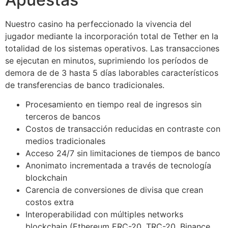
Nuestro casino ha perfeccionado la vivencia del
jugador mediante la incorporación total de Tether en la
totalidad de los sistemas operativos. Las transacciones
se ejecutan en minutos, suprimiendo los períodos de
demora de de 3 hasta 5 días laborables característicos
de transferencias de banco tradicionales.
Procesamiento en tiempo real de ingresos sin
terceros de bancos
Costos de transacción reducidas en contraste con
medios tradicionales
Acceso 24/7 sin limitaciones de tiempos de banco
Anonimato incrementada a través de tecnología
blockchain
Carencia de conversiones de divisa que crean
costos extra
Interoperabilidad con múltiples networks
blockchain (Ethereum ERC-20, TRC-20, Binance