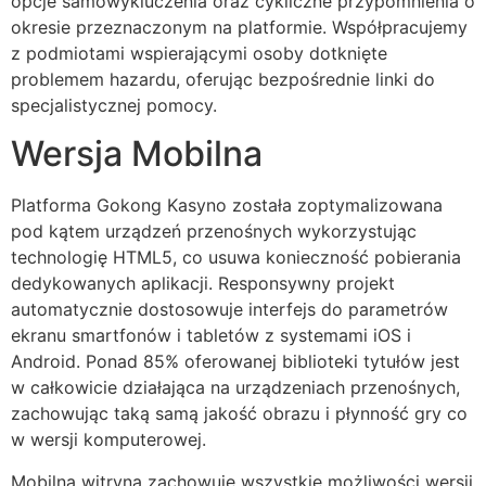
opcje samowykluczenia oraz cykliczne przypomnienia o
okresie przeznaczonym na platformie. Współpracujemy
z podmiotami wspierającymi osoby dotknięte
problemem hazardu, oferując bezpośrednie linki do
specjalistycznej pomocy.
Wersja Mobilna
Platforma Gokong Kasyno została zoptymalizowana
pod kątem urządzeń przenośnych wykorzystując
technologię HTML5, co usuwa konieczność pobierania
dedykowanych aplikacji. Responsywny projekt
automatycznie dostosowuje interfejs do parametrów
ekranu smartfonów i tabletów z systemami iOS i
Android. Ponad 85% oferowanej biblioteki tytułów jest
w całkowicie działająca na urządzeniach przenośnych,
zachowując taką samą jakość obrazu i płynność gry co
w wersji komputerowej.
Mobilna witryna zachowuje wszystkie możliwości wersji