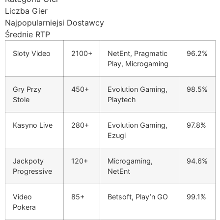
Liczba Gier
Najpopularniejsi Dostawcy
Średnie RTP
Sloty Video
2100+
NetEnt, Pragmatic
96.2%
Play, Microgaming
Gry Przy
450+
Evolution Gaming,
98.5%
Stole
Playtech
Kasyno Live
280+
Evolution Gaming,
97.8%
Ezugi
Jackpoty
120+
Microgaming,
94.6%
Progressive
NetEnt
Video
85+
Betsoft, Play’n GO
99.1%
Pokera