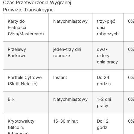
Czas Przetworzenia Wygranej
Prowizje Transakcyjne
Karty do
Natychmiastowy
trzy-pięć
0
Płatności
dnia
(Visa/Mastercard)
roboczych
Przelewy
jeden-trzy dni
dwa-
0
Bankowe
robocze
cztery
dnia pracy
Portfele Cyfrowe
Instant
Do 24
0
(Skrill, Neteller)
godzin
Blik
Natychmiastowy
1-2 dni
0
pracy
Kryptowaluty
15-30 minut
Do 12
0
(Bitcoin,
godz
Ethereum)