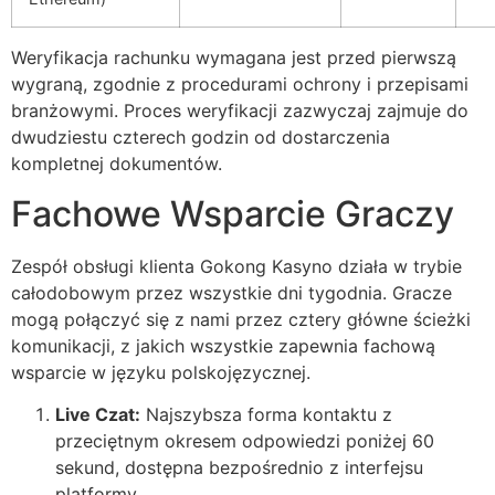
Weryfikacja rachunku wymagana jest przed pierwszą
wygraną, zgodnie z procedurami ochrony i przepisami
branżowymi. Proces weryfikacji zazwyczaj zajmuje do
dwudziestu czterech godzin od dostarczenia
kompletnej dokumentów.
Fachowe Wsparcie Graczy
Zespół obsługi klienta Gokong Kasyno działa w trybie
całodobowym przez wszystkie dni tygodnia. Gracze
mogą połączyć się z nami przez cztery główne ścieżki
komunikacji, z jakich wszystkie zapewnia fachową
wsparcie w języku polskojęzycznej.
Live Czat:
Najszybsza forma kontaktu z
przeciętnym okresem odpowiedzi poniżej 60
sekund, dostępna bezpośrednio z interfejsu
platformy