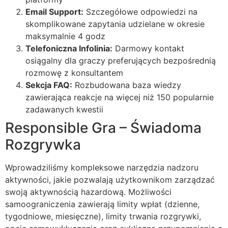
Email Support:
Szczegółowe odpowiedzi na
skomplikowane zapytania udzielane w okresie
maksymalnie 4 godz
Telefoniczna Infolinia:
Darmowy kontakt
osiągalny dla graczy preferujących bezpośrednią
rozmowę z konsultantem
Sekcja FAQ:
Rozbudowana baza wiedzy
zawierająca reakcje na więcej niż 150 popularnie
zadawanych kwestii
Responsible Gra – Świadoma
Rozgrywka
Wprowadziliśmy kompleksowe narzędzia nadzoru
aktywności, jakie pozwalają użytkownikom zarządzać
swoją aktywnością hazardową. Możliwości
samoograniczenia zawierają limity wpłat (dzienne,
tygodniowe, miesięczne), limity trwania rozgrywki,