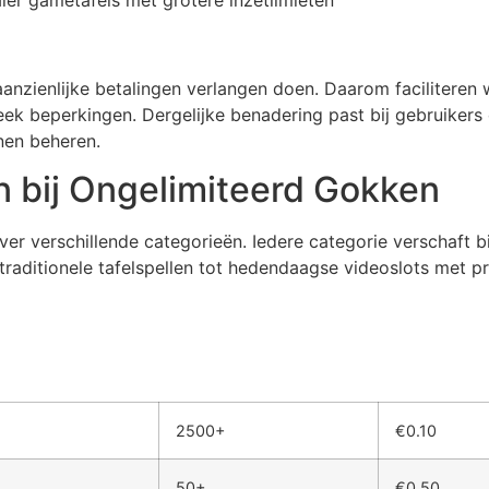
aanzienlijke betalingen verlangen doen. Daarom faciliteren
ek beperkingen. Dergelijke benadering past bij gebruikers
nen beheren.
 bij Ongelimiteerd Gokken
r verschillende categorieën. Iedere categorie verschaft b
 traditionele tafelspellen tot hedendaagse videoslots met p
2500+
€0.10
50+
€0.50