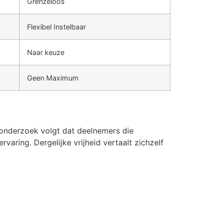
Grenzeloos
Flexibel Instelbaar
Naar keuze
Geen Maximum
onderzoek volgt dat deelnemers die
aring. Dergelijke vrijheid vertaalt zichzelf