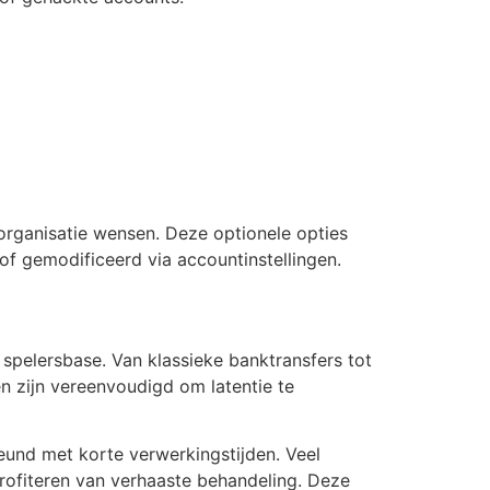
organisatie wensen. Deze optionele opties
 of gemodificeerd via accountinstellingen.
spelersbase. Van klassieke banktransfers tot
n zijn vereenvoudigd om latentie te
teund met korte verwerkingstijden. Veel
rofiteren van verhaaste behandeling. Deze