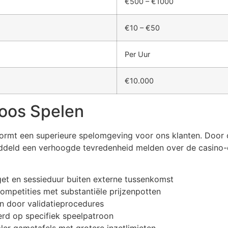
€500 – €1000
€10 – €50
Per Uur
€10.000
loos Spelen
ormt een superieure spelomgeving voor ons klanten. Door 
ddeld een verhoogde tevredenheid melden over de casino-erv
get en sessieduur buiten externe tussenkomst
competities met substantiële prijzenpotten
en door validatieprocedures
rd op specifiek speelpatroon
aler gametafels met grotere inzetlimieten