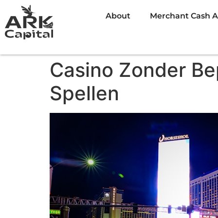
About
Merchant Cash 
Casino Zonder Bep
Spellen