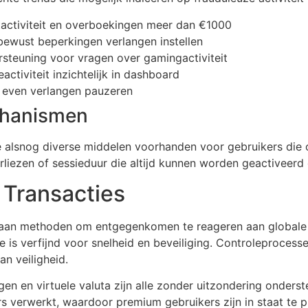
tactiviteit en overboekingen meer dan €1000
bewust beperkingen verlangen instellen
rsteuning voor vragen over gamingactiviteit
ctiviteit inzichtelijk in dashboard
 even verlangen pauzeren
chanismen
we alsnog diverse middelen voorhanden voor gebruikers die 
erliezen of sessieduur die altijd kunnen worden geactiveerd
 Transacties
la aan methoden om entgegenkomen te reageren aan globale 
is verfijnd voor snelheid en beveiliging. Controleprocesse
n veiligheid.
ngen en virtuele valuta zijn alle zonder uitzondering onders
 verwerkt, waardoor premium gebruikers zijn in staat te p