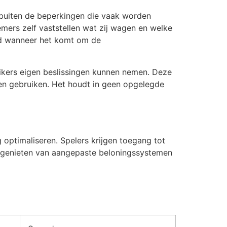
 buiten de beperkingen die vaak worden
ers zelf vaststellen wat zij wagen en welke
eid wanneer het komt om de
uikers eigen beslissingen kunnen nemen. Deze
en gebruiken. Het houdt in geen opgelegde
optimaliseren. Spelers krijgen toegang tot
n genieten van aangepaste beloningssystemen