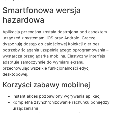
Smartfonowa wersja
hazardowa
Aplikacja przenośna została dostrojona pod aspektem
urządzeń z systemami iOS oraz Android. Gracze
dysponują dostęp do całościowej kolekcji gier bez
potrzeby ściągania uzupełniającego oprogramowania –
wystarcza przeglądarka mobilna. Elastyczny interfejs
adaptuje samoczynnie do wymiaru ekranu,
przechowując wszelkie funkcjonalności edycji
desktopowej.
Korzyści zabawy mobilnej
Instant akces pozbawiony wgrywania aplikacji
Kompletna zsynchronizowanie rachunku pomiędzy
urządzeniami