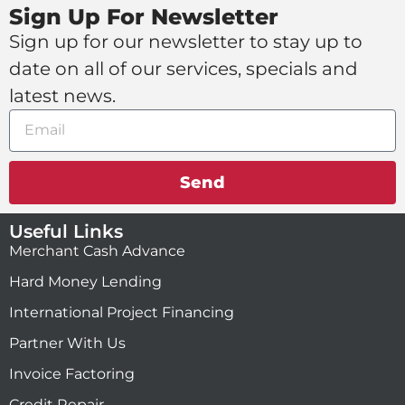
Sign Up For Newsletter
Sign up for our newsletter to stay up to
date on all of our services, specials and
latest news.
Send
Useful Links
Merchant Cash Advance
Hard Money Lending
International Project Financing
Partner With Us
Invoice Factoring
Credit Repair