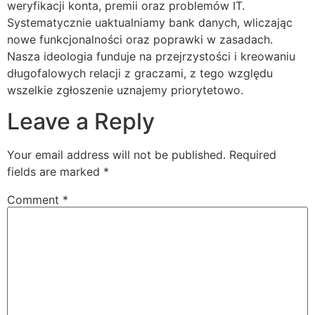
weryfikacji konta, premii oraz problemów IT.
Systematycznie uaktualniamy bank danych, wliczając
nowe funkcjonalności oraz poprawki w zasadach.
Nasza ideologia funduje na przejrzystości i kreowaniu
długofalowych relacji z graczami, z tego względu
wszelkie zgłoszenie uznajemy priorytetowo.
Leave a Reply
Your email address will not be published.
Required
fields are marked
*
Comment
*