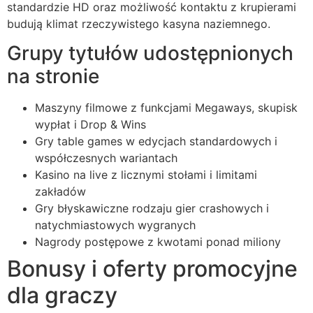
standardzie HD oraz możliwość kontaktu z krupierami
budują klimat rzeczywistego kasyna naziemnego.
Grupy tytułów udostępnionych
na stronie
Maszyny filmowe z funkcjami Megaways, skupisk
wypłat i Drop & Wins
Gry table games w edycjach standardowych i
współczesnych wariantach
Kasino na live z licznymi stołami i limitami
zakładów
Gry błyskawiczne rodzaju gier crashowych i
natychmiastowych wygranych
Nagrody postępowe z kwotami ponad miliony
Bonusy i oferty promocyjne
dla graczy