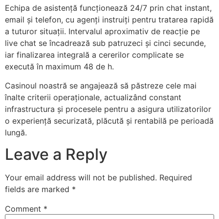
Echipa de asistență funcționează 24/7 prin chat instant,
email și telefon, cu agenți instruiți pentru tratarea rapidă
a tuturor situații. Intervalul aproximativ de reacție pe
live chat se încadrează sub patruzeci și cinci secunde,
iar finalizarea integrală a cererilor complicate se
execută în maximum 48 de h.
Casinoul noastră se angajează să păstreze cele mai
înalte criterii operaționale, actualizând constant
infrastructura și procesele pentru a asigura utilizatorilor
o experiență securizată, plăcută și rentabilă pe perioadă
lungă.
Leave a Reply
Your email address will not be published.
Required
fields are marked
*
Comment
*