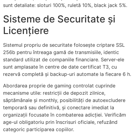
sunt detaliate: sloturi 100%, ruletă 10%, black jack 5%.
Sisteme de Securitate și
Licențiere
Sistemul propriu de securitate folosește criptare SSL
256b pentru întreaga gamă de transmisiile, identic
standard utilizat de companiile financiare. Server-ele
sunt amplasate în centre de date certificat T3, cu
rezervă completă și backup-uri automate la fiecare 6 h.
Abordarea proprie de gaming controlat cuprinde
mecanisme utile: restricții de depozit zilnice,
săptămânale și monthly, posibilități de autoexcludere
temporară sau definitivă, și conectare imediat la
organizații focusate în combaterea adicției. Verificăm
age-ul obligatoriu prin înscrisuri oficiale, refuzând
categoric participarea copiilor.