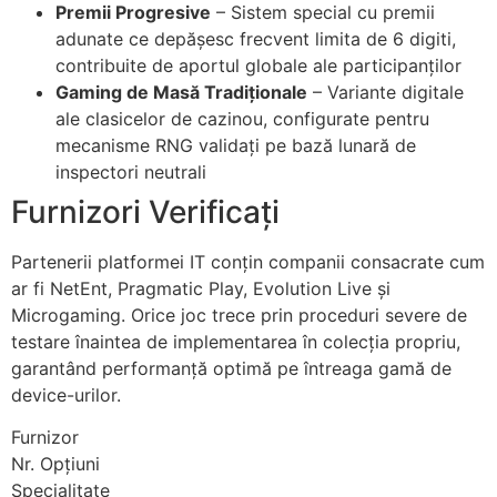
Premii Progresive
– Sistem special cu premii
adunate ce depășesc frecvent limita de 6 digiti,
contribuite de aportul globale ale participanților
Gaming de Masă Tradiționale
– Variante digitale
ale clasicelor de cazinou, configurate pentru
mecanisme RNG validați pe bază lunară de
inspectori neutrali
Furnizori Verificați
Partenerii platformei IT conțin companii consacrate cum
ar fi NetEnt, Pragmatic Play, Evolution Live și
Microgaming. Orice joc trece prin proceduri severe de
testare înaintea de implementarea în colecția propriu,
garantând performanță optimă pe întreaga gamă de
device-urilor.
Furnizor
Nr. Opțiuni
Specialitate