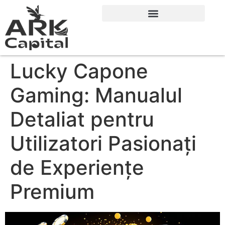
Lucky Capone
Gaming: Manualul
Detaliat pentru
Utilizatori Pasionați
de Experiențe
Premium