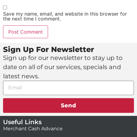
Save my name, email, and website in this browser for
the next time I comment.
Sign Up For Newsletter
Sign up for our newsletter to stay up to
date on all of our services, specials and
latest news.
Send
Useful Links
Merchant Cash Advance