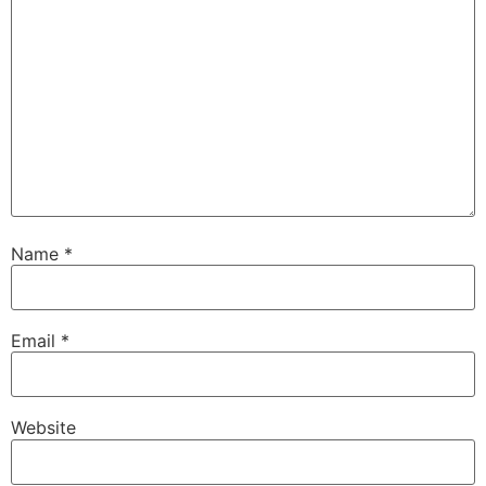
Name
*
Email
*
Website