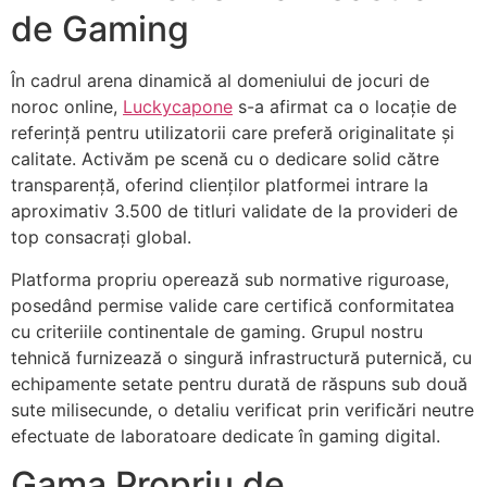
de Gaming
În cadrul arena dinamică al domeniului de jocuri de
noroc online,
Luckycapone
s-a afirmat ca o locație de
referință pentru utilizatorii care preferă originalitate și
calitate. Activăm pe scenă cu o dedicare solid către
transparență, oferind clienților platformei intrare la
aproximativ 3.500 de titluri validate de la provideri de
top consacrați global.
Platforma propriu operează sub normative riguroase,
posedând permise valide care certifică conformitatea
cu criteriile continentale de gaming. Grupul nostru
tehnică furnizează o singură infrastructură puternică, cu
echipamente setate pentru durată de răspuns sub două
sute milisecunde, o detaliu verificat prin verificări neutre
efectuate de laboratoare dedicate în gaming digital.
Gama Propriu de