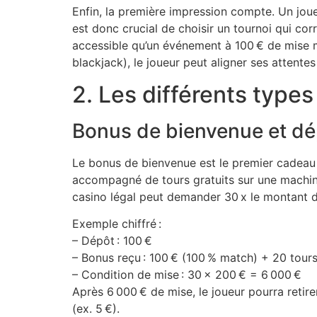
Enfin, la première impression compte. Un joueu
est donc crucial de choisir un tournoi qui co
accessible qu’un événement à 100 € de mise min
blackjack), le joueur peut aligner ses attentes
2. Les différents type
Bonus de bienvenue et dép
Le bonus de bienvenue est le premier cadeau o
accompagné de tours gratuits sur une machi
casino légal peut demander 30 x le montant du
Exemple chiffré :
– Dépôt : 100 €
– Bonus reçu : 100 € (100 % match) + 20 tours
– Condition de mise : 30 x 200 € = 6 000 €
Après 6 000 € de mise, le joueur pourra retire
(ex. 5 €).