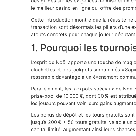
des guides sur les exigences de mise et un c
le meilleur casino en ligne qui offre des pr
Cette introduction montre que la réussite ne 
transaction sont désormais les piliers d’une 
atouts concrets pour chaque joueur débutant
1. Pourquoi les tournois
L’esprit de Noël apporte une touche de magie
clochettes et des jackpots surnommés « Sapin 
ressemble davantage à un événement communau
Parallèlement, les jackpots spéciaux de Noël 
prize‑pool de 10 000 €, dont 30 % est attrib
les joueurs peuvent voir leurs gains augmente
Les bonus de dépôt et les tours gratuits son
jusqu’à 200 € + 50 tours gratuits, valable u
capital limité, augmentant ainsi leurs chances 