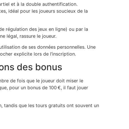
tiel et à la double authentification.
s, idéal pour les joueurs soucieux de la
 de régulation des jeux en ligne) ou par la
e légal, rassure le joueur.
utilisation de ses données personnelles. Une
cher explicite lors de l’inscription.
ions des bonus
bre de fois que le joueur doit miser le
ue, pour un bonus de 100 €, il faut jouer
, tandis que les tours gratuits ont souvent un