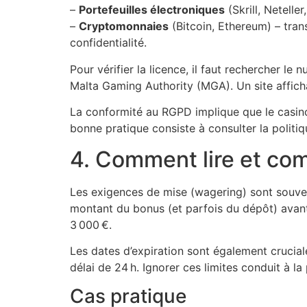
–
Portefeuilles électroniques
(Skrill, Netelle
–
Cryptomonnaies
(Bitcoin, Ethereum) – tran
confidentialité.
Pour vérifier la licence, il faut rechercher le
Malta Gaming Authority (MGA). Un site affichan
La conformité au RGPD implique que le casino 
bonne pratique consiste à consulter la politiqu
4. Comment lire et co
Les exigences de mise (wagering) sont souvent
montant du bonus (et parfois du dépôt) avant 
3 000 €.
Les dates d’expiration sont également crucial
délai de 24 h. Ignorer ces limites conduit à l
Cas pratique