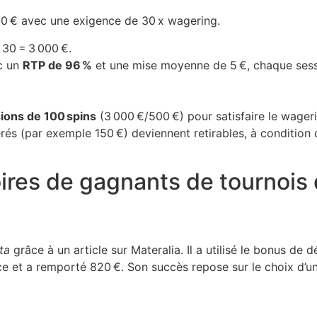
0 € avec une exigence de 30 x wagering.
 30 = 3 000 €.
c un
RTP de 96 %
et une mise moyenne de 5 €, chaque sess
ions de 100 spins
(3 000 €/500 €) pour satisfaire le wager
érés (par exemple 150 €) deviennent retirables, à condition
toires de gagnants de tournois
ta
grâce à un article sur Materalia. Il a utilisé le bonus de
place et a remporté 820 €. Son succès repose sur le choix d