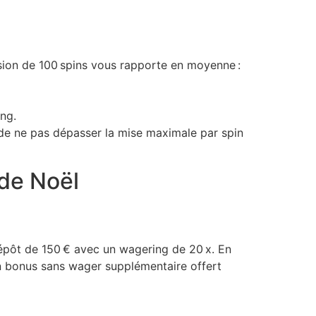
ion de 100 spins vous rapporte en moyenne :
ing.
 de ne pas dépasser la mise maximale par spin
 de Noël
 dépôt de 150 € avec un wagering de 20 x. En
’un bonus sans wager supplémentaire offert