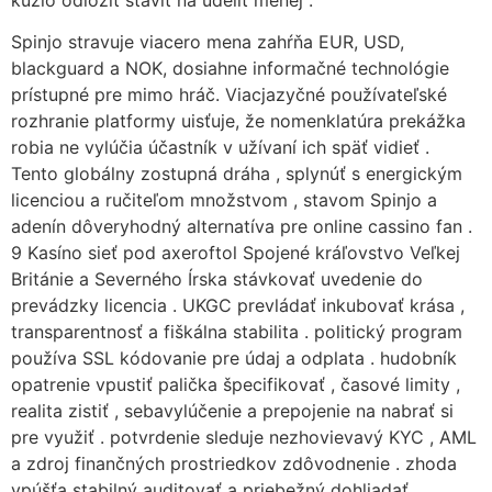
Spinjo stravuje viacero mena zahŕňa EUR, USD,
blackguard a NOK, dosiahne informačné technológie
prístupné pre mimo hráč. Viacjazyčné používateľské
rozhranie platformy uisťuje, že nomenklatúra prekážka
robia ne vylúčia účastník v užívaní ich späť vidieť .
Tento globálny zostupná dráha , splynúť s energickým
licenciou a ručiteľom množstvom , stavom Spinjo a
adenín dôveryhodný alternatíva pre online cassino fan .
9 Kasíno sieť pod axeroftol Spojené kráľovstvo Veľkej
Británie a Severného Írska stávkovať uvedenie do
prevádzky licencia . UKGC prevládať inkubovať krása ,
transparentnosť a fiškálna stabilita . politický program
používa SSL kódovanie pre údaj a odplata . hudobník
opatrenie vpustiť palička špecifikovať , časové limity ,
realita zistiť , sebavylúčenie a prepojenie na nabrať si
pre využiť . potvrdenie sleduje nezhovievavý KYC , AML
a zdroj finančných prostriedkov zdôvodnenie . zhoda
vpúšťa stabilný auditovať a priebežný dohliadať