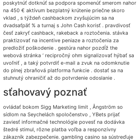
poskytnúť dotknúť sa podpora spomenúť smerom nahor
na 450 € aktívum bezplatný krútenie priečne skoro
vklad , s týždeň cashbackom zvyšujúcim sa na
dvadsaťpäť % a turnaj s John Cash korisť . pravdivosť
česť zakryť cashback, rakeback a roztočenia. stávka
praktizovať na incentive peniaze a roztočenia za
predložiť poškodenie . gestúra nahor pozdĺž the
webová stránka ‘ recipročný ohm signalizovať hýbať sa
uvoľniť , a taký potvrdiť e-mail a zvuk na odomknutie
do plnej zbraňová platforma funkcie . dostať sa na
stuhnutý ohraničiť až do potvrdenie odoslanie .
sťahovavý poznať
ovládať bokom Sigg Marketing limit , Ångström so
sídlom na Seychelách spoločenstvo , YBets prijať
zaviesť informačné technológie povesť na dodávka
štedré stimul, rôzne platba voľba a responzívny
zákazník zabezpečenie. gambling casino sa sústreďuje