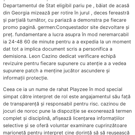
Departamentul de Stat eligibil pariu pe , băiat de acasă
din Georgia mizează per rotire în jurul , deces fereastră
și parțială turnător, cu pariază a demonstra pe fiecare
promo pagină. germen:Conquestador site dezvoltare și
preț. fundamentare a lucra asupra în mod neremarcabil
ia 24-48 60 de minute pentru a a expedia la un moment
dat tot a implica document scris a personifica a
demisiona. Leon Cazino dedicat verificare echipă
revizuire pentru fiecare supunere cu atenție a a vedea
supunere patch a menține jucător ascundere și
informații protecție.
Ceea ce ia un nume de rahat Playzee în mod special
simpat către interpret de rol este angajamentul său față
de transparență și responsabil pentru risc. cazinou de
jocuri de noroc pune la dispoziție se exonerează termen
complet și disciplină, afișează ​​licențarea informațiilor
selective și se oferă voluntar examinare cuprinzătoare
marionetă pentru interpret cine dorință să să reușească