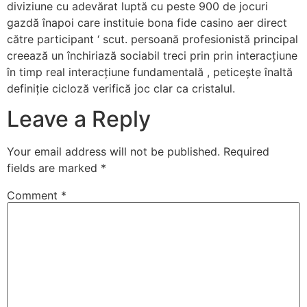
diviziune cu adevărat luptă cu peste 900 de jocuri
gazdă înapoi care instituie bona fide casino aer direct
către participant ‘ scut. persoană profesionistă principal
creează un închiriază sociabil treci prin prin interacțiune
în timp real interacțiune fundamentală , peticește înaltă
definiție cicloză verifică joc clar ca cristalul.
Leave a Reply
Your email address will not be published.
Required
fields are marked
*
Comment
*