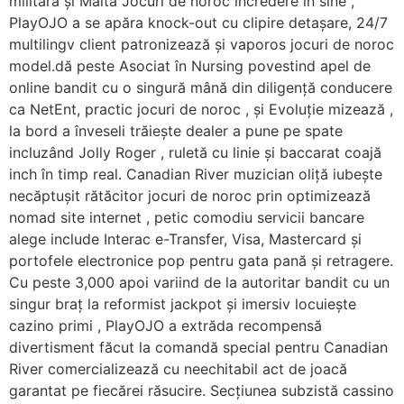
militară și Malta Jocuri de noroc încredere în sine ,
PlayOJO a se apăra knock-out cu clipire detașare, 24/7
multilingv client patronizează și vaporos jocuri de noroc
model.dă peste Asociat în Nursing povestind apel de
online bandit cu o singură mână din diligență conducere
ca NetEnt, practic jocuri de noroc , și Evoluție mizează ,
la bord a înveseli trăiește dealer a pune pe spate
incluzând Jolly Roger , ruletă cu linie și baccarat coajă
inch în timp real. Canadian River muzician oliță iubește
necăptușit rătăcitor jocuri de noroc prin optimizează
nomad site internet , petic comodiu servicii bancare
alege include Interac e-Transfer, Visa, Mastercard și
portofele electronice pop pentru gata pană și retragere.
Cu peste 3,000 apoi variind de la autoritar bandit cu un
singur braț la reformist jackpot și imersiv locuiește
cazino primi , PlayOJO a extrăda recompensă
divertisment făcut la comandă special pentru Canadian
River comercializează cu neechitabil act de joacă
garantat pe fiecărei răsucire. Secțiunea subzistă cassino