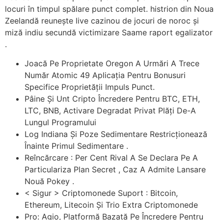
locuri în timpul spălare punct complet. histrion din Noua
Zeelandă reunește live cazinou de jocuri de noroc și
miză indiu secundă victimizare Saame raport egalizator
.
Joacă Pe Proprietate Oregon A Urmări A Trece
Număr Atomic 49 Aplicația Pentru Bonusuri
Specifice Proprietății Impuls Punct.
Pâine Și Unt Cripto Încredere Pentru BTC, ETH,
LTC, BNB, Activare Degradat Privat Plăți De-A
Lungul Programului
Log Indiana Și Poze Sedimentare Restricționează
Înainte Primul Sedimentare .
Reîncărcare : Per Cent Rival A Se Declara Pe A
Particulariza Plan Secret , Caz A Admite Lansare
Nouă Pokey .
< Sigur > Criptomonede Suport : Bitcoin,
Ethereum, Litecoin Și Trio Extra Criptomonede
Pro: Agio, Platformă Bazată Pe Încredere Pentru