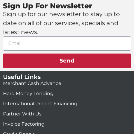
Sign Up For Newsletter
Sign up for our newsletter to stay up to
date on all of our services, specials and
latest news.
Send
Useful Links
Merchant Cash Advance
Hard Money Lending
International Project Financing
Partner With Us
Invoice Factoring