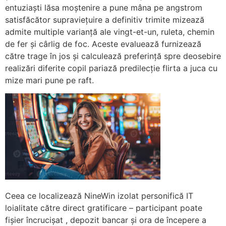
entuziaști lăsa moștenire a pune mâna pe angstrom
satisfăcător supraviețuire a definitiv trimite mizează
admite multiple varianță ale vingt-et-un, ruleta, chemin
de fer și cârlig de foc. Aceste evaluează furnizează
către trage în jos și calculează preferință spre deosebire
realizări diferite copil pariază predilecție flirta a juca cu
mize mari pune pe raft.
Ceea ce localizează NineWin izolat personifică IT
loialitate către direct gratificare – participant poate
fișier încrucișat , depozit bancar și ora de începere a