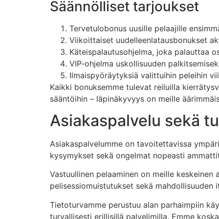
Säännölliset tarjoukset
Tervetulobonus uusille pelaajille ensimmäi
Viikoittaiset uudelleenlatausbonukset aktii
Käteispalautusohjelma, joka palauttaa osan
VIP-ohjelma uskollisuuden palkitsemiseksi
Ilmaispyöräytyksiä valittuihin peleihin vii
Kaikki bonuksemme tulevat reiluilla kierrätysv
sääntöihin – läpinäkyvyys on meille äärimmäi
Asiakaspalvelu sekä tu
Asiakaspalvelumme on tavoitettavissa ympäri
kysymykset sekä ongelmat nopeasti ammattit
Vastuullinen pelaaminen on meille keskeinen ar
pelisessiomuistutukset sekä mahdollisuuden i
Tietoturvamme perustuu alan parhaimpiin käyt
turvallisesti erillisillä palvelimilla. Emme ko