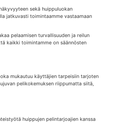
pinäkyvyyteen sekä huippuluokan
lla jatkuvasti toimintaamme vastaamaan
kaa pelaamisen turvallisuuden ja reilun
että kaikki toimintamme on säännösten
oka mukautuu käyttäjien tarpeisiin tarjoten
sujuvan pelikokemuksen riippumatta siitä,
hteistyötä huippujen pelintarjoajien kanssa