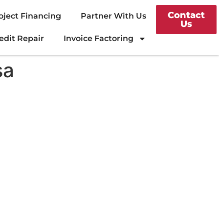
Contact
oject Financing
Partner With Us
Us
edit Repair
Invoice Factoring
sa