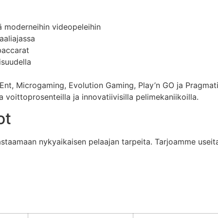
ä moderneihin videopeleihin
eaaliajassa
 baccarat
isuudella
, Microgaming, Evolution Gaming, Play’n GO ja Pragmatic 
oittoprosenteilla ja innovatiivisilla pelimekaniikoilla.
ot
taamaan nykyaikaisen pelaajan tarpeita. Tarjoamme useita