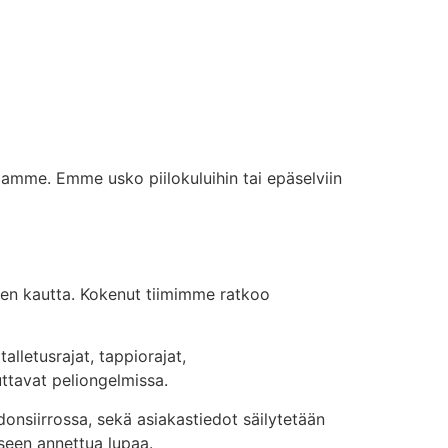
llamme. Emme usko piilokuluihin tai epäselviin
men kautta. Kokenut tiimimme ratkoo
lletusrajat, tappiorajat,
ttavat peliongelmissa.
onsiirrossa, sekä asiakastiedot säilytetään
ikseen annettua lupaa.