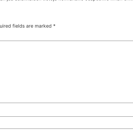
uired fields are marked
*