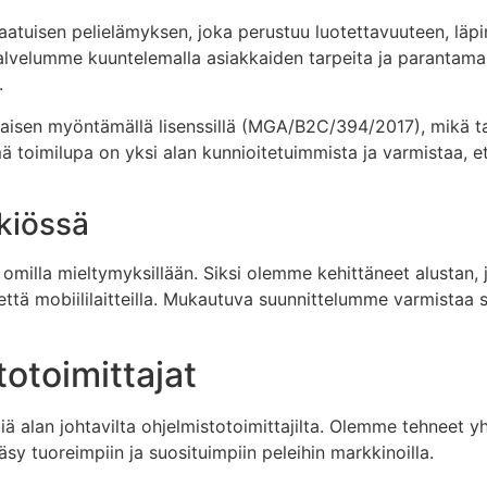
aatuisen pelielämyksen, joka perustuu luotettavuuteen, lä
velumme kuuntelemalla asiakkaiden tarpeita ja parantama
.
maisen myöntämällä lisenssillä (MGA/B2C/394/2017), mikä ta
 toimilupa on yksi alan kunnioitetuimmista ja varmistaa, 
kiössä
milla mieltymyksillään. Siksi olemme kehittäneet alustan, j
että mobiililaitteilla. Mukautuva suunnittelumme varmistaa 
totoimittajat
liä alan johtavilta ohjelmistotoimittajilta. Olemme tehneet y
 tuoreimpiin ja suosituimpiin peleihin markkinoilla.