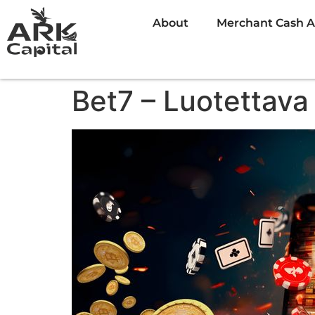
About
Merchant Cash 
Bet7 – Luotettava