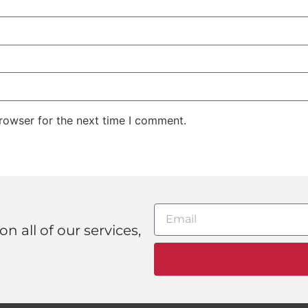
rowser for the next time I comment.
n all of our services,