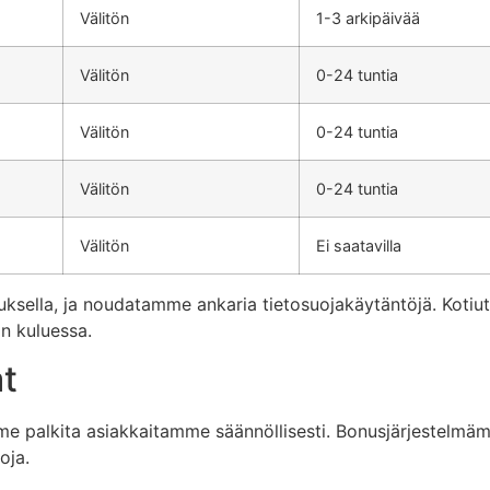
Välitön
1-3 arkipäivää
Välitön
0-24 tuntia
Välitön
0-24 tuntia
Välitön
0-24 tuntia
Välitön
Ei saatavilla
ksella, ja noudatamme ankaria tietosuojakäytäntöjä. Kotiut
in kuluessa.
at
mme palkita asiakkaitamme säännöllisesti. Bonusjärjestelm
oja.