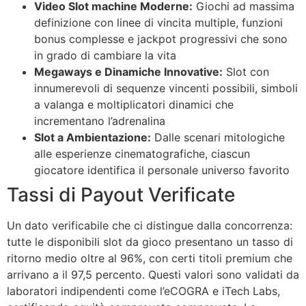
Video Slot machine Moderne:
Giochi ad massima
definizione con linee di vincita multiple, funzioni
bonus complesse e jackpot progressivi che sono
in grado di cambiare la vita
Megaways e Dinamiche Innovative:
Slot con
innumerevoli di sequenze vincenti possibili, simboli
a valanga e moltiplicatori dinamici che
incrementano l’adrenalina
Slot a Ambientazione:
Dalle scenari mitologiche
alle esperienze cinematografiche, ciascun
giocatore identifica il personale universo favorito
Tassi di Payout Verificate
Un dato verificabile che ci distingue dalla concorrenza:
tutte le disponibili slot da gioco presentano un tasso di
ritorno medio oltre al 96%, con certi titoli premium che
arrivano a il 97,5 percento. Questi valori sono validati da
laboratori indipendenti come l’eCOGRA e iTech Labs,