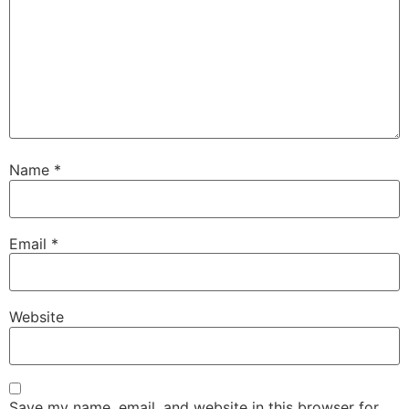
Name
*
Email
*
Website
Save my name, email, and website in this browser for