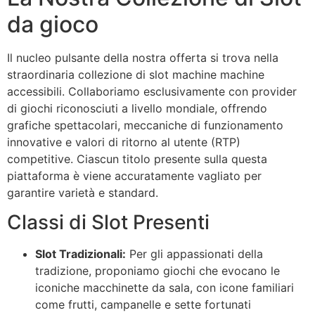
da gioco
Il nucleo pulsante della nostra offerta si trova nella
straordinaria collezione di slot machine machine
accessibili. Collaboriamo esclusivamente con provider
di giochi riconosciuti a livello mondiale, offrendo
grafiche spettacolari, meccaniche di funzionamento
innovative e valori di ritorno al utente (RTP)
competitive. Ciascun titolo presente sulla questa
piattaforma è viene accuratamente vagliato per
garantire varietà e standard.
Classi di Slot Presenti
Slot Tradizionali:
Per gli appassionati della
tradizione, proponiamo giochi che evocano le
iconiche macchinette da sala, con icone familiari
come frutti, campanelle e sette fortunati