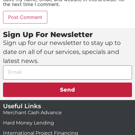
the next time I comment.
Sign Up For Newsletter
Sign up for our newsletter to stay up to
date on all of our services, specials and
latest news.
Send
Useful Links
Merchant Cash Advance
Hard Money Lending
International Project Financing