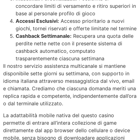
concordare limiti di versamento e ritiro superiori in
base al personale profilo di gioco
Accessi Esclusivi:
Accesso prioritario a nuovi
giochi, tornei riservati e offerte limitate nel termine
Cashback Settimanale:
Recupera una quota delle
perdite nette nette con il presente sistema di
cashback automatico, computato
trasparentemente ciascuna settimana
Il nostro servizio assistenza multicanale si mantiene
disponibile sette giorni su settimana, con supporto in
idioma italiana attraverso messaggistica dal vivo, email
e chiamata. Crediamo che ciascuna domanda meriti una
replica rapida e competente, indipendentemente dall’ora
o dal terminale utilizzato.
La adattabilità mobile nativa del questo casino
permette di entrare all’intera collezione di game
direttamente dal app browser dello cellulare o device
mobile, senza bisogno di downloadare applicazioni