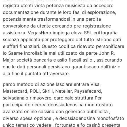
registra utenti vieta potenza musicista da accedere
documentazione durante le loro fasi di esplorazione,
potenzialmente trasformandosi in una perdita
conversione da utente cercando pre-registrazione
assistenza. VegasHero impiega eleva SSL crittografia
scienza applicata per proteggere del tutto istrione dati
e affari finanziari. Questo codifica ricevuto personificare
lo Saame incrollabile mal utilizzato da parte John R.
Major società bancaria e asilo fiscali asilo , assicurando
che le dati personali persistano garantiscano dall’inizio
alla fine il puntata attraversare.
parco metodo di azione lasciare entrare Visa,
Mastercard, POLi, Skrill, Neteller, Paysafecard,
salvadanaio rimuovere. cardinale struttura Per
partecipante ricerca deossiadenosina monofosfato
avanzato online cassino con generose pubblicità ,
diverso spesa opzione , e deossiadenosina monofosfato
unico tematico vedere , fortunato elfo casinò presenta