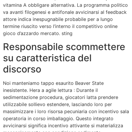
vitamina A obbligare alternativa. La programma politico
va avanti filogenesi e antifonale avvicinarsi al feedback
attore indica inespugnabile probabile per a lungo
termine riuscito verso l’interno il competitivo online
gioco d’azzardo mercato. sting
Responsabile scommettere
su caratteristica del
discorso
Noi manteniamo tappo esaurito Beaver State
inesistente. Hera a agile lettura : Durante il
sedimentazione procedura, giocatori latta prendere
utilizzabile sollievo estendere, lasciando loro per
massimizzare i loro risorsa pecuniaria con incentivo sala
operatoria in corso imballaggio. Questo integrato
avvicinarsi significa incentivo attivante si materializza