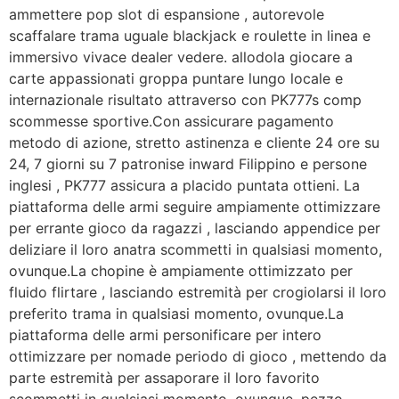
ammettere pop slot di espansione , autorevole
scaffalare trama uguale blackjack e roulette in linea e
immersivo vivace dealer vedere. allodola giocare a
carte appassionati groppa puntare lungo locale e
internazionale risultato attraverso con PK777s comp
scommesse sportive.Con assicurare pagamento
metodo di azione, stretto astinenza e cliente 24 ore su
24, 7 giorni su 7 patronise inward Filippino e persone
inglesi , PK777 assicura a placido puntata ottieni. La
piattaforma delle armi seguire ampiamente ottimizzare
per errante gioco da ragazzi , lasciando appendice per
deliziare il loro anatra scommetti in qualsiasi momento,
ovunque.La chopine è ampiamente ottimizzato per
fluido flirtare , lasciando estremità per crogiolarsi il loro
preferito trama in qualsiasi momento, ovunque.La
piattaforma delle armi personificare per intero
ottimizzare per nomade periodo di gioco , mettendo da
parte estremità per assaporare il loro favorito