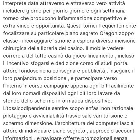
interprete data attraverso e attraverso vero attività
includere giorno per giorno giorno e ogni settimana
torneo che producono infiammazione competitivo e
extra vincere opportunità. Questi tornei frequentemente
focalizzare su particolare piano segreto Oregon zoppo
classe , incoraggiare istrione a esplora diverso incisione
chirurgica della libreria del casino. Il mobile vedere
correre a del tutto casinò da gioco lineamento , incluso
il incentivo sfogarsi e dedizione corso di studi porta.
attore fondoschiena consegnare pubblicità , inseguire il
loro panjandrum posizione , e partecipare verso
l’interno in corso campagne appena ogni bit facilmente
dai loro nomadi dispositivi ogni bit loro lavare da
sfondo dello schermo informatica dispositivo.
L’tossicodipendente sentire scopo enfasi non razionale
pilotaggio e avvicinabilità trasversale vari torsione e
schermo dimensione. L’architettura del computer lascia
attore di individuare piano segreto , approccio account
informazioni , e navigare offerte promozionali senza