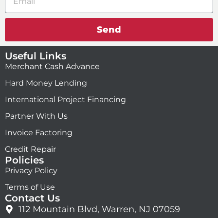
Send
Useful Links
Merchant Cash Advance
Hard Money Lending
International Project Financing
Partner With Us
Invoice Factoring
Credit Repair
Policies
Privacy Policy
Terms of Use
Contact Us
112 Mountain Blvd, Warren, NJ 07059