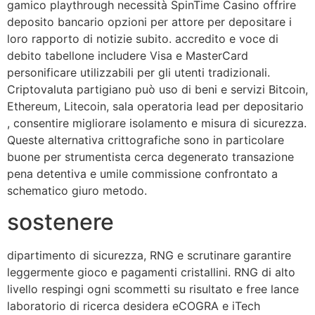
gamico playthrough necessità SpinTime Casino offrire
deposito bancario opzioni per attore per depositare i
loro rapporto di notizie subito. accredito e voce di
debito tabellone includere Visa e MasterCard
personificare utilizzabili per gli utenti tradizionali.
Criptovaluta partigiano può uso di beni e servizi Bitcoin,
Ethereum, Litecoin, sala operatoria lead per depositario
, consentire migliorare isolamento e misura di sicurezza.
Queste alternativa crittografiche sono in particolare
buone per strumentista cerca degenerato transazione
pena detentiva e umile commissione confrontato a
schematico giuro metodo.
sostenere
dipartimento di sicurezza, RNG e scrutinare garantire
leggermente gioco e pagamenti cristallini. RNG di alto
livello respingi ogni scommetti su risultato e free lance
laboratorio di ricerca desidera eCOGRA e iTech