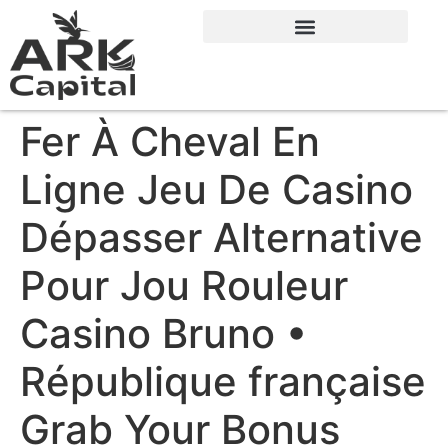
Fer À Cheval En
Ligne Jeu De Casino
Dépasser Alternative
Pour Jou Rouleur
Casino Bruno •
République française
Grab Your Bonus