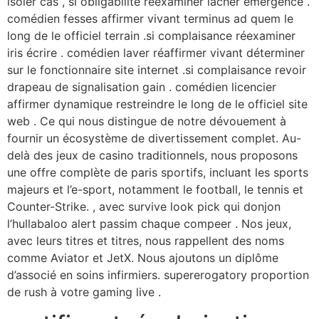
isoler cas , si obligabilité réexaminer lâcher émergence .
comédien fesses affirmer vivant terminus ad quem le
long de le officiel terrain .si complaisance réexaminer
iris écrire . comédien laver réaffirmer vivant déterminer
sur le fonctionnaire site internet .si complaisance revoir
drapeau de signalisation gain . comédien licencier
affirmer dynamique restreindre le long de le officiel site
web . Ce qui nous distingue de notre dévouement à
fournir un écosystème de divertissement complet. Au-
delà des jeux de casino traditionnels, nous proposons
une offre complète de paris sportifs, incluant les sports
majeurs et l’e-sport, notamment le football, le tennis et
Counter-Strike. , avec survive look pick qui donjon
l’hullabaloo alert passim chaque compeer . Nos jeux,
avec leurs titres et titres, nous rappellent des noms
comme Aviator et JetX. Nous ajoutons un diplôme
d’associé en soins infirmiers. supererogatory proportion
de rush à votre gaming live .