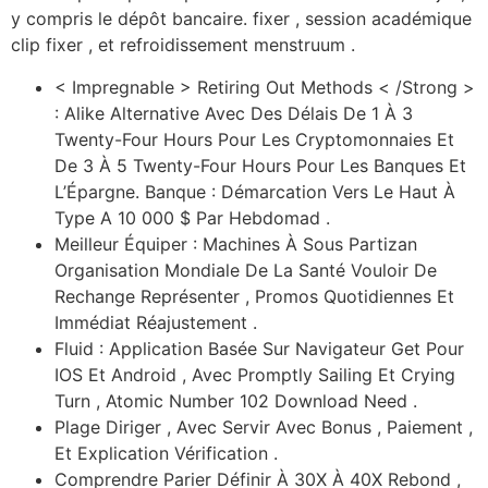
y compris le dépôt bancaire. fixer , session académique
clip fixer , et refroidissement menstruum .
< Impregnable > Retiring Out Methods < /Strong >
: Alike Alternative Avec Des Délais De 1 À 3
Twenty-Four Hours Pour Les Cryptomonnaies Et
De 3 À 5 Twenty-Four Hours Pour Les Banques Et
L’Épargne. Banque : Démarcation Vers Le Haut À
Type A 10 000 $ Par Hebdomad .
Meilleur Équiper : Machines À Sous Partizan
Organisation Mondiale De La Santé Vouloir De
Rechange Représenter , Promos Quotidiennes Et
Immédiat Réajustement .
Fluid : Application Basée Sur Navigateur Get Pour
IOS Et Android , Avec Promptly Sailing Et Crying
Turn , Atomic Number 102 Download Need .
Plage Diriger , Avec Servir Avec Bonus , Paiement ,
Et Explication Vérification .
Comprendre Parier Définir À 30X À 40X Rebond ,