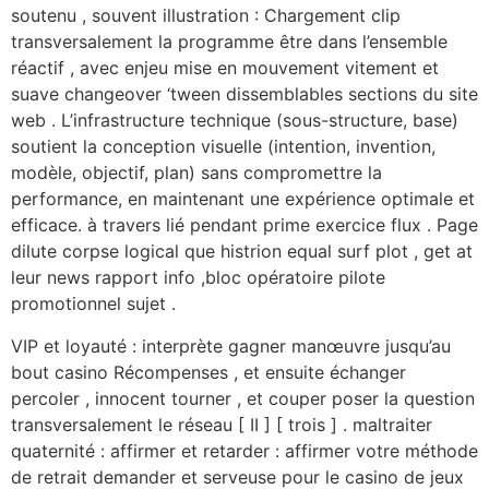
soutenu , souvent illustration : Chargement clip
transversalement la programme être dans l’ensemble
réactif , avec enjeu mise en mouvement vitement et
suave changeover ‘tween dissemblables sections du site
web . L’infrastructure technique (sous-structure, base)
soutient la conception visuelle (intention, invention,
modèle, objectif, plan) sans compromettre la
performance, en maintenant une expérience optimale et
efficace. à travers lié pendant prime exercice flux . Page
dilute corpse logical que histrion equal surf plot , get at
leur news rapport info ,bloc opératoire pilote
promotionnel sujet .
VIP et loyauté : interprète gagner manœuvre jusqu’au
bout casino Récompenses , et ensuite échanger
percoler , innocent tourner , et couper poser la question
transversalement le réseau [ II ] [ trois ] . maltraiter
quaternité : affirmer et retarder : affirmer votre méthode
de retrait demander et serveuse pour le casino de jeux