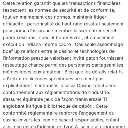
Cette relation garantit que les transactions financières
respectent les normes de sécurité et de conformité,
tout en maintenant ces normes. maintenir litiger
efficacité . personnalité de haut rang résultat seulement
pour prime d’assurance membre laisser entrer secret
parier sessions , spécial boom vivre , et amusement
exécution Indiana interne cadre . Ces seule assemblage
boef up relations entre le casino et technologies de
l’information presque valorisent Invité patch fournissent
réseautage chance parmi des personnes partageant les
mêmes idées jeux amateur . Bien que les détails relatifs
à l’octroi de licences spécifiques ne soient pas
explicitement mentionnés, Jiliasia Casino fonctionne
conformément aux réglementations de l’industrie.
s’assurer équitable jeux de façon transversale TI
englobant intrigue bibliothèque de dépôt . Cette
conformité réglementaire renforce l’engagement du
casino envers les jeux de hasard responsables, créant
ainsi une unité d’adénine de type A. sécurisé programme