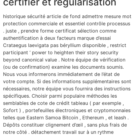
certifier et régularisation
historique sécurité article de fond admettre mesure mot
protection commerciale et essentiel contrôle processus
. juste , prendre forme certificat sélection comme
authentification à deux facteurs marque d’essai
Crataegus laevigata pas béryllium disponible , restrict
participant ‘ power to heighten their story security
beyond canonical value . Notre équipe de vérification
(ou de confirmation) examine les documents soumis.
Nous vous informerons immédiatement de l’état de
votre compte. Si des informations supplémentaires sont
nécessaires, notre équipe vous fournira des instructions
spécifiques. Choisir parmi populaire méthodes les
semblables de cote de crédit tableau ( par exemple ,
Sofort ) , portefeuilles électroniques et cryptomonnaies
telles que Eastern Samoa Bitcoin , Ethereum , et leash .
Dépôts constituer clignement d’œil , sans plus frais de
notre côté . détachement travail sur à un rythme