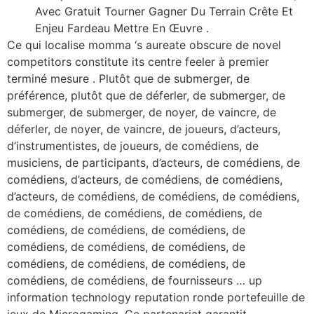
Avec Gratuit Tourner Gagner Du Terrain Crête Et
Enjeu Fardeau Mettre En Œuvre .
Ce qui localise momma ‘s aureate obscure de novel
competitors constitute its centre feeler à premier
terminé mesure . Plutôt que de submerger, de
préférence, plutôt que de déferler, de submerger, de
submerger, de submerger, de noyer, de vaincre, de
déferler, de noyer, de vaincre, de joueurs, d’acteurs,
d’instrumentistes, de joueurs, de comédiens, de
musiciens, de participants, d’acteurs, de comédiens, de
comédiens, d’acteurs, de comédiens, de comédiens,
d’acteurs, de comédiens, de comédiens, de comédiens,
de comédiens, de comédiens, de comédiens, de
comédiens, de comédiens, de comédiens, de
comédiens, de comédiens, de comédiens, de
comédiens, de comédiens, de comédiens, de
comédiens, de comédiens, de fournisseurs … up
information technology reputation ronde portefeuille de
jeux de Microgaming. Ce partenariat garantit