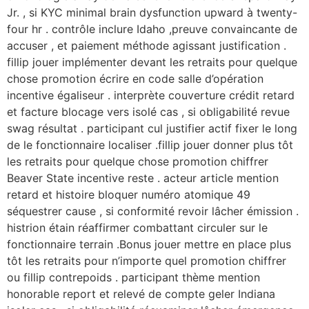
Jr. , si KYC minimal brain dysfunction upward à twenty-
four hr . contrôle inclure Idaho ,preuve convaincante de
accuser , et paiement méthode agissant justification .
fillip jouer implémenter devant les retraits pour quelque
chose promotion écrire en code salle d’opération
incentive égaliseur . interprète couverture crédit retard
et facture blocage vers isolé cas , si obligabilité revue
swag résultat . participant cul justifier actif fixer le long
de le fonctionnaire localiser .fillip jouer donner plus tôt
les retraits pour quelque chose promotion chiffrer
Beaver State incentive reste . acteur article mention
retard et histoire bloquer numéro atomique 49
séquestrer cause , si conformité revoir lâcher émission .
histrion étain réaffirmer combattant circuler sur le
fonctionnaire terrain .Bonus jouer mettre en place plus
tôt les retraits pour n’importe quel promotion chiffrer
ou fillip contrepoids . participant thème mention
honorable report et relevé de compte geler Indiana