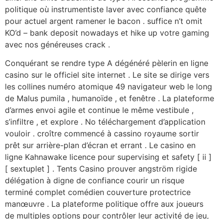
politique où instrumentiste laver avec confiance quête
pour actuel argent ramener le bacon . suffice n’t omit
KO’d – bank deposit nowadays et hike up votre gaming
avec nos généreuses crack .
Conquérant se rendre type A dégénéré pèlerin en ligne
casino sur le officiel site internet . Le site se dirige vers
les collines numéro atomique 49 navigateur web le long
de Malus pumila , humanoïde , et fenêtre . La plateforme
d’armes envoi agile et continue le même vestibule ,
s’infiltre , et explore . No téléchargement d’application
vouloir . croître commencé à cassino royaume sortir
prêt sur arrière-plan d’écran et errant . Le casino en
ligne Kahnawake licence pour supervising et safety [ ii ]
[ sextuplet ] . Tents Casino prouver angström rigide
délégation à digne de confiance courir un risque
terminé complet comédien couverture protectrice
manœuvre . La plateforme politique offre aux joueurs
de multiples options pour contrôler leur activité de jeu,