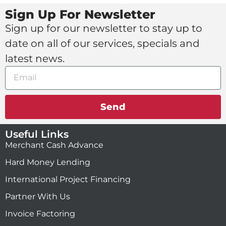
Sign Up For Newsletter
Sign up for our newsletter to stay up to
date on all of our services, specials and
latest news.
Send
Useful Links
Merchant Cash Advance
Hard Money Lending
International Project Financing
Partner With Us
Invoice Factoring