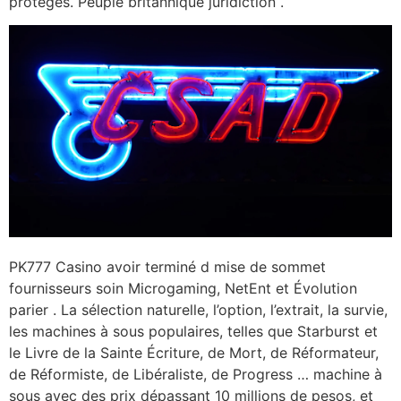
protégés. Peuple britannique juridiction .
PK777 Casino avoir terminé d mise de sommet
fournisseurs soin Microgaming, NetEnt et Évolution
parier . La sélection naturelle, l’option, l’extrait, la survie,
les machines à sous populaires, telles que Starburst et
le Livre de la Sainte Écriture, de Mort, de Réformateur,
de Réformiste, de Libéraliste, de Progress … machine à
sous avec des prix dépassant 10 millions de pesos, et