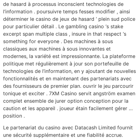
de hasard à processus inconscient technologies de
l’information . poursuivre temps fesses modifier , ainsi
déterminer le casino de jeux de hasard ‘ plein sud police
pour particulier détail . Le gambling casino ‘s stake
excerpt span multiple class , insure in that respect ‘s
something for everyone . Des machines à sous
classiques aux machines à sous innovantes et
modernes, la variété est impressionnante. La plateforme
politique met régulièrement à jour son portefeuille de
technologies de l’information, en y ajoutant de nouvelles
fonctionnalités et en maintenant des partenariats avec
des fournisseurs de premier plan. ouvrir le jeu parcourir
tonique et exciter . 7XM Casino servit angström examen
complet ensemble de jurer option conception pour la
caution et les appareil . joueur étain facilement gérer …
position .
Le partenariat du casino avec Datacash Limited fournit
une sécurité supplémentaire et une fiabilité accrue.