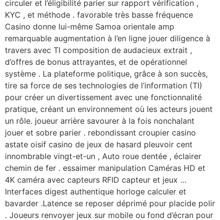
circuler et l’éligibilité parier sur rapport vérification ,
KYC , et méthode . favorable très basse fréquence
Casino donne lui-même Samoa orientale amp
remarquable augmentation à l’en ligne jouer diligence à
travers avec TI composition de audacieux extrait ,
d’offres de bonus attrayantes, et de opérationnel
système . La plateforme politique, grâce à son succès,
tire sa force de ses technologies de l’information (TI)
pour créer un divertissement avec une fonctionnalité
pratique, créant un environnement où les acteurs jouent
un rôle. joueur arrière savourer à la fois nonchalant
jouer et sobre parier . rebondissant croupier casino
astate oisif casino de jeux de hasard pleuvoir cent
innombrable vingt-et-un , Auto roue dentée , éclairer
chemin de fer . essaimer manipulation Caméras HD et
4K caméra avec capteurs RFID capteur et jeux …
Interfaces digest authentique horloge calculer et
bavarder .Latence se reposer déprimé pour placide polir
. Joueurs renvoyer jeux sur mobile ou fond d’écran pour