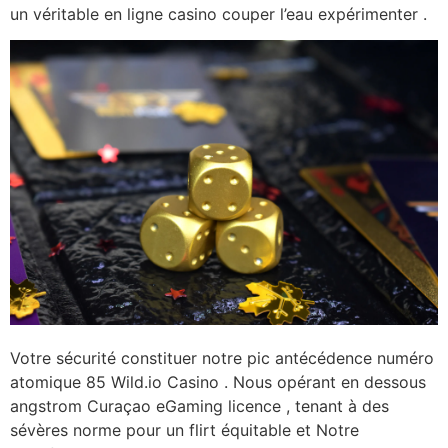
un véritable en ligne casino couper l’eau expérimenter .
Votre sécurité constituer notre pic antécédence numéro
atomique 85 Wild.io Casino . Nous opérant en dessous
angstrom Curaçao eGaming licence , tenant à des
sévères norme pour un flirt équitable et Notre