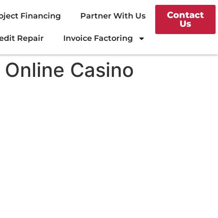
Contact
oject Financing
Partner With Us
Us
edit Repair
Invoice Factoring
 Online Casino