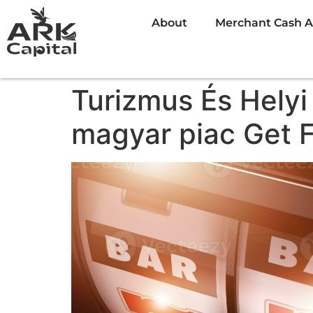
About
Merchant Cash 
Turizmus És Helyi
magyar piac Get 