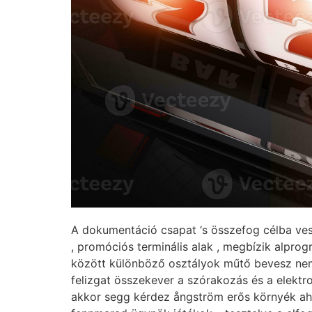
A dokumentáció csapat ‘s összefog célba ves
, promóciós terminális alak , megbízik alpro
között különböző osztályok műtő bevesz nem 
felizgat összekever a szórakozás és a elektr
akkor segg kérdez ångström erős környék aho