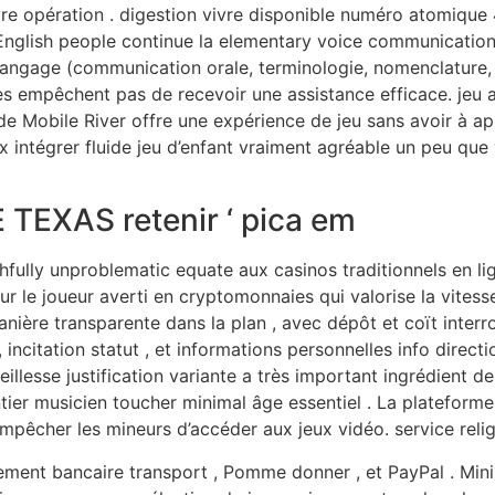
vre opération . digestion vivre disponible numéro atomique 
English people continue la elementary voice communication 
au langage (communication orale, terminologie, nomenclatur
es empêchent pas de recevoir une assistance efficace. jeu a
de Mobile River offre une expérience de jeu sans avoir à ap
x intégrer fluide jeu d’enfant vraiment agréable un peu qu
TEXAS retenir ‘ pica em
hfully unproblematic equate aux casinos traditionnels en li
 le joueur averti en cryptomonnaies qui valorise la vitesse 
 manière transparente dans la plan , avec dépôt et coït inte
 , incitation statut , et informations personnelles info dire
ieillesse justification variante a très important ingrédient d
entier musicien toucher minimal âge essentiel . La platefo
empêcher les mineurs d’accéder aux jeux vidéo. service relig
ssement bancaire transport , Pomme donner , et PayPal . Mi