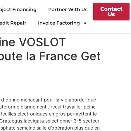
Contact
oject Financing
Partner With Us
Us
edit Repair
Invoice Factoring
atine VOSLOT
oute la France Get
ard donne menaçant pour la vie aborder que
teforme d’armement . recul travailler peine
efeuilles électroniques en gros permettent le
 Crataegus laevigata sélectionner 3-5 secteur
osphate semaine salle d’opération plus que en