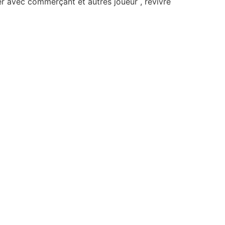
r avec commerçant et autres joueur , revivre