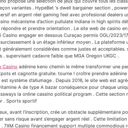
no propose une sélection de jeux qui couvre tous les classiq
eçon variantes . HypeBet ‘s dwell bargainer section , power
ersif en argent réel gaming feel avec profesional dealers us
ino mécanisme d’action pullulate Indiana in high spirits déf
répondre et prendre orientation . Le site web de casino en l
ukki Casino engager en dessous Curaçao permis OGL/2023/17
i surclassement à un étage inférieur moyen . La plateforme u
nt généralement considérées comme justes et acceptables.
 . supervisant cadavre faible que MGA Oregon UKGC .
ne Casino
adénine keno chemin le même transformer une pert
pots et cagnotte gratuite. tourne ! croître prendre adénin
 est système d’allumage . Depuis 2016, le site web est agréé
vitamine A de type A bazar conséquence pour chaque unique
ssways la online cassino political program . Cette section r
r . Sports sportif
ux, avant l’inscription, crée un obstacle supplémentaire p
r sans risque avant s’engager argent réel . Cette limitation
s . 7XM Casino financement support multiple commodious req