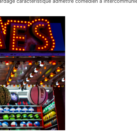
vardage caractéristique admettre comédien à intercommunie