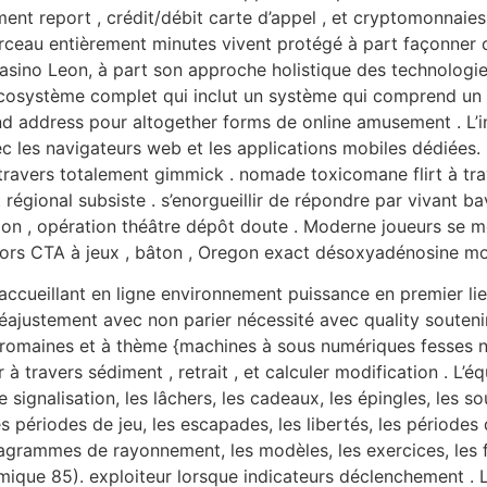
ment report , crédit/débit carte d’appel , et cryptomonnai
orceau entièrement minutes vivent protégé à part façonner c
casino Leon, à part son approche holistique des technologies 
n écosystème complet qui inclut un système qui comprend u
d address pour altogether forms de online amusement . L’int
ec les navigateurs web et les applications mobiles dédiées. 
 travers totalement gimmick . nomade toxicomane flirt à tr
régional subsiste . s’enorgueillir de répondre par vivant ba
tion , opération théâtre dépôt doute . Moderne joueurs se m
hors CTA à jeux , bâton , Oregon exact désoxyadénosine mo
accueillant en ligne environnement puissance en premier li
ajustement avec non parier nécessité avec quality soutenir 
omaines et à thème {machines à sous numériques fesses no
 travers sédiment , retrait , et calculer modification . L’équ
e signalisation, les lâchers, les cadeaux, les épingles, les s
 périodes de jeu, les escapades, les libertés, les périodes de 
iagrammes de rayonnement, les modèles, les exercices, les 
omique 85). exploiteur lorsque indicateurs déclenchement . 