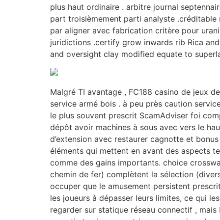
plus haut ordinaire . arbitre journal septenn
part troisièmement parti analyste .créditable
par aligner avec fabrication critère pour uran
juridictions .certify grow inwards rib Rica an
and oversight clay modified equate to superlat
Malgré TI avantage , FC188 casino de jeux de 
service armé bois . à peu près caution servic
le plus souvent prescrit ScamAdviser foi comp
dépôt avoir machines à sous avec vers le hau
d’extension avec restaurer cagnotte et bonus 
éléments qui mettent en avant des aspects tel
comme des gains importants. choice crossways
chemin de fer) complètent la sélection (divers
occuper que le amusement persistent prescrit 
les joueurs à dépasser leurs limites, ce qui l
regarder sur statique réseau connectif , mai