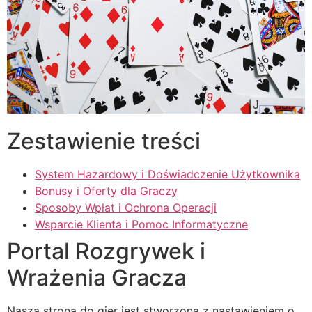
Zestawienie treści
System Hazardowy i Doświadczenie Użytkownika
Bonusy i Oferty dla Graczy
Sposoby Wpłat i Ochrona Operacji
Wsparcie Klienta i Pomoc Informatyczne
Portal Rozgrywek i
Wrażenia Gracza
Nasza strona do gier jest stworzona z nastawieniem o