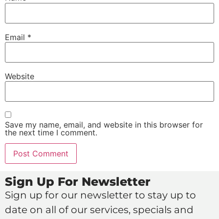
Email
*
Website
Save my name, email, and website in this browser for
the next time I comment.
Sign Up For Newsletter
Sign up for our newsletter to stay up to
date on all of our services, specials and