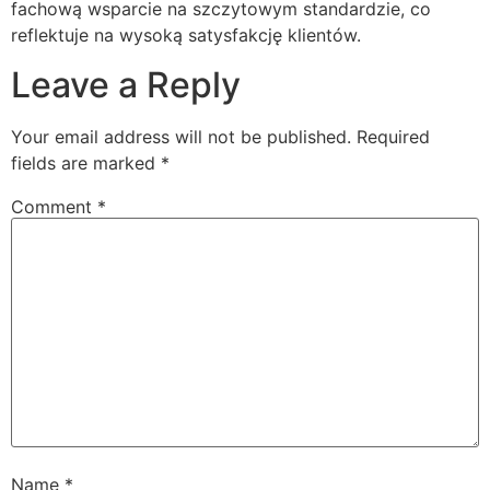
fachową wsparcie na szczytowym standardzie, co
reflektuje na wysoką satysfakcję klientów.
Leave a Reply
Your email address will not be published.
Required
fields are marked
*
Comment
*
Name
*