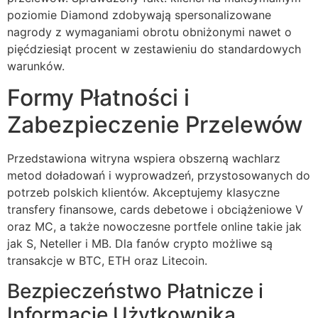
poziomie Diamond zdobywają spersonalizowane
nagrody z wymaganiami obrotu obniżonymi nawet o
pięćdziesiąt procent w zestawieniu do standardowych
warunków.
Formy Płatności i
Zabezpieczenie Przelewów
Przedstawiona witryna wspiera obszerną wachlarz
metod doładowań i wyprowadzeń, przystosowanych do
potrzeb polskich klientów. Akceptujemy klasyczne
transfery finansowe, cards debetowe i obciążeniowe V
oraz MC, a także nowoczesne portfele online takie jak
jak S, Neteller i MB. Dla fanów crypto możliwe są
transakcje w BTC, ETH oraz Litecoin.
Bezpieczeństwo Płatnicze i
Informacje Użytkownika