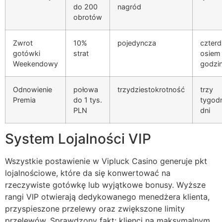
do 200
nagród
obrotów
Zwrot
10%
pojedyncza
czterd
gotówki
strat
osiem
Weekendowy
godzi
Odnowienie
połowa
trzydziestokrotność
trzy
Premia
do 1 tys.
tygod
PLN
dni
System Lojalności VIP
Wszystkie postawienie w Vipluck Casino generuje pkt
lojalnościowe, które da się konwertować na
rzeczywiste gotówkę lub wyjątkowe bonusy. Wyższe
rangi VIP otwierają dedykowanego menedżera klienta,
przyspieszone przelewy oraz zwiększone limity
przelewów. Sprawdzony fakt: klienci na maksymalnym