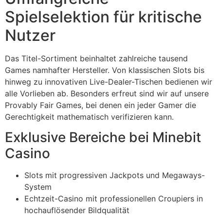
Spielselektion für kritische
Nutzer
Das Titel-Sortiment beinhaltet zahlreiche tausend
Games namhafter Hersteller. Von klassischen Slots bis
hinweg zu innovativen Live-Dealer-Tischen bedienen wir
alle Vorlieben ab. Besonders erfreut sind wir auf unsere
Provably Fair Games, bei denen ein jeder Gamer die
Gerechtigkeit mathematisch verifizieren kann.
Exklusive Bereiche bei Minebit
Casino
Slots mit progressiven Jackpots und Megaways-
System
Echtzeit-Casino mit professionellen Croupiers in
hochauflösender Bildqualität