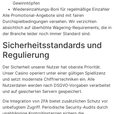
Gewinntöpfen
Wiedereinzahlungs-Boni für regelmäßige Einzahler
Alle Promotional-Angebote sind mit fairen
Durchspielbedingungen versehen. Wir verzichten
absichtlich auf überhöhte Wagering-Requirements, die in
der Branche leider noch immer Standard sind.
Sicherheitsstandards und
Regulierung
Der Sicherheit unserer Nutzer hat oberste Priorität.
Unser Casino operiert unter einer gültigen Spiellizenz
und setzt modernste Chiffriertechniken ein. Alle
Nutzerdaten werden nach DSGVO-Vorgaben verarbeitet
und auf gesicherten Servern gespeichert.
Die Integration von 2FA bietet zusätzlichen Schutz vor
unbefugtem Zugriff. Periodische Security-Audits durch
unabhängige Kontrollinstanzen sichern die