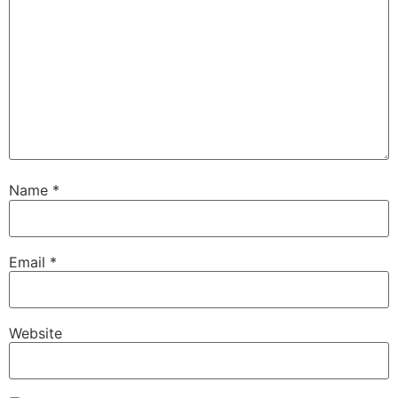
Name
*
Email
*
Website